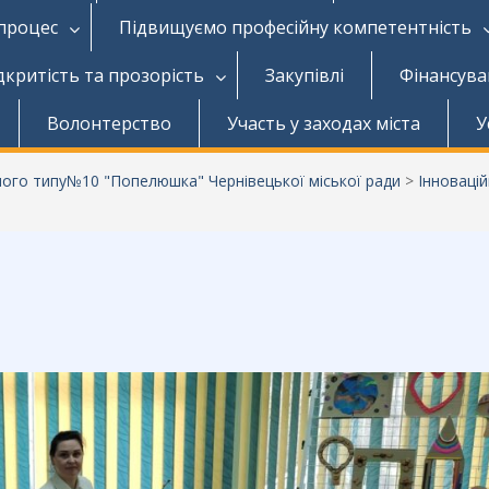
 процес
Підвищуємо професійну компетентність
дкритість та прозорість
Закупівлі
Фінансува
Волонтерство
Участь у заходах міста
У
аного типу№10 "Попелюшка" Чернівецької міської ради
>
Інноваці