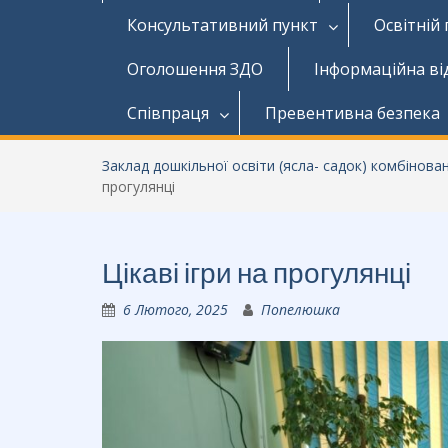
Консультативний пункт
Освітній
Оголошення ЗДО
Інформаційна ві
Співпраця
Превентивна безпека
Заклад дошкільної освіти (ясла- садок) комбінов
прогулянці
Цікаві ігри на прогулянці
6 Лютого, 2025
Попелюшка