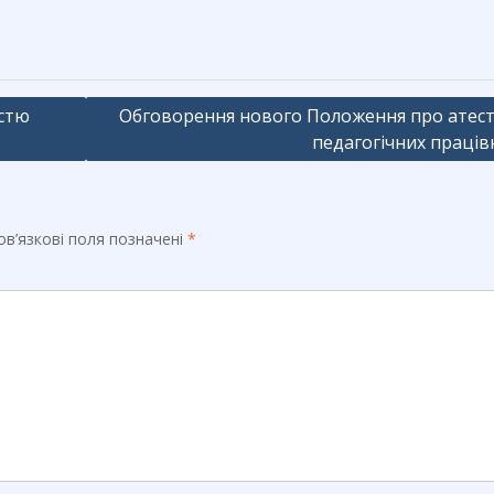
астю
Обговорення нового Положення про атес
педагогічних праців
в’язкові поля позначені
*