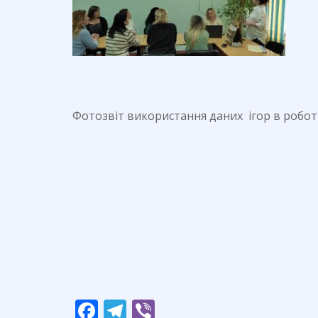
Фотозвіт використання даних ігор в роботі
F
T
Vi