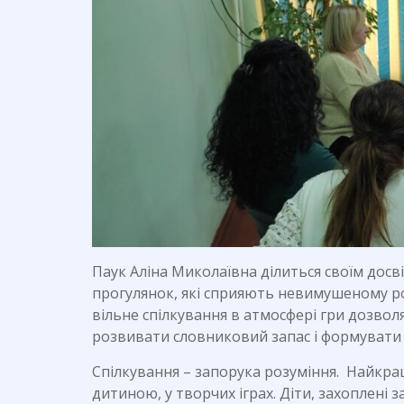
Паук Аліна Миколаївна ділиться своїм досві
прогулянок, які сприяють невимушеному роз
вільне спілкування в атмосфері гри дозвол
розвивати словниковий запас і формувати 
Спілкування – запорука розуміння. Найкра
дитиною, у творчих іграх. Діти, захоплені 