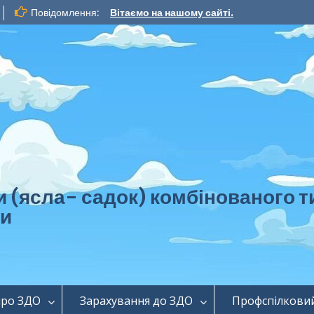
Повідомлення:
Вітаємо на нашому сайті.
ти (ясла- садок) комбінованог
ди
про ЗДО
Зарахування до ЗДО
Профспілковий