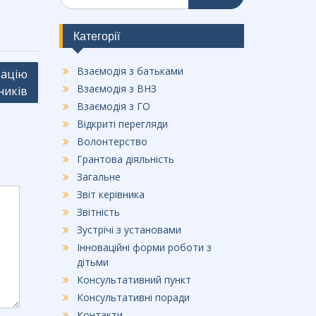
b
o
Категорії
o
Взаємодія з батьками
тацію
k
Взаємодія з ВНЗ
ників
Взаємодія з ГО
Відкриті перегляди
Волонтерство
Грантова діяльність
Загальне
Звіт керівника
Звітність
Зустрічі з установами
Інноваційні форми роботи з
дітьми
Консультативний пункт
Консультативні поради
Контакти