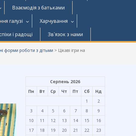
Взаємодія з батьками
ння галузі
Харчування
спіхи і радощі
Зв`язок з нами
йні форми роботи з дітьми
>
Цікаві ігри на
Серпень 2026
Пн
Вт
Ср
Чт
Пт
Сб
Нд
1
2
3
4
5
6
7
8
9
10
11
12
13
14
15
16
17
18
19
20
21
22
23