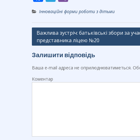
ac
el
b
Інноваційні форми роботи з дітьми
e
e
er
b
gr
Навігація
Важлива зустріч: батьківські збори за уч
o
a
представника ліцею №20
записів
o
m
k
Залишити відповідь
Ваша e-mail адреса не оприлюднюватиметься.
Обо
Коментар