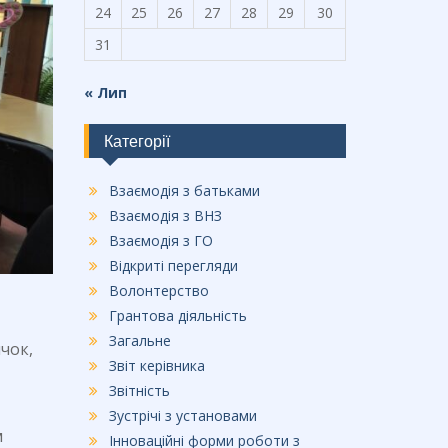
24
25
26
27
28
29
30
31
« Лип
Категорії
Взаємодія з батьками
Взаємодія з ВНЗ
Взаємодія з ГО
Відкриті перегляди
Волонтерство
Грантова діяльність
Загальне
чок,
Звіт керівника
Звітність
Зустрічі з установами
м
Інноваційні форми роботи з