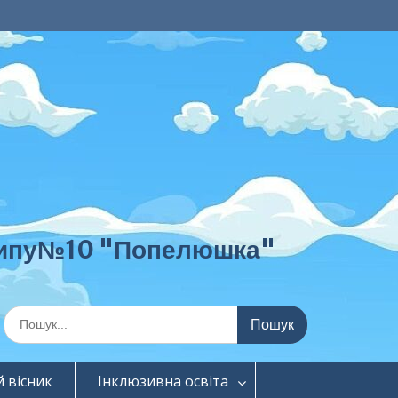
о типу№10 "Попелюшка"
Шукати:
 вісник
Інклюзивна освіта