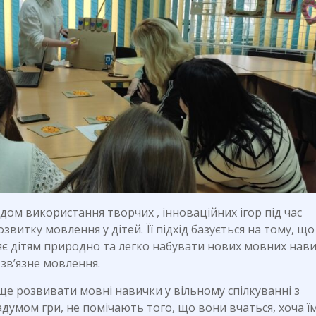
дом використання творчих , інноваційних ігор під час
витку мовлення у дітей. Її підхід базується на тому, що
яє дітям природно та легко набувати нових мовних нави
зв’язне мовлення.
ще розвивати мовні навички у вільному спілкуванні з
задумом гри, не помічають того, що вони вчаться, хоча ї