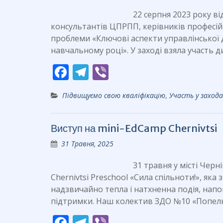
o
m
k
22 серпня 2023 року в
консультантів ЦПРПП, керівників професійн
проблеми «Ключові аспекти управлінської д
навчальному році». У заході взяла участь
F
T
Vi
ac
el
b
Підвищуємо свою кваліфікацію
,
Участь у заход
e
e
er
b
gr
Виступ на mini-EdCamp Chernivtsi
o
a
31 Травня, 2025
o
m
k
31 травня у місті Черн
Chernivtsi Preschool «Сила спільноти!», яка 
надзвичайно тепла і натхненна подія, нап
підтримки. Наш колектив ЗДО №10 «Попе
F
T
Vi