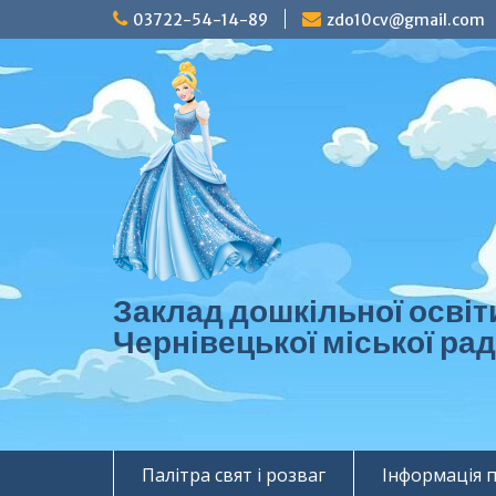
Перейти
03722-54-14-89
zdo10cv@gmail.com
до
вмісту
Заклад дошкільної осві
Чернівецької міської ра
Палітра свят і розваг
Інформація 