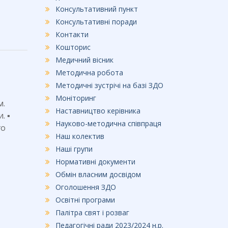
Консультативний пункт
Консультативні поради
Контакти
Кошторис
Медичний вісник
Методична робота
Методичні зустрічі на базі ЗДО
Моніторинг
м.
Наставництво керівника
 ▪️
Науково-методична співпраця
го
Наш колектив
Наші групи
Нормативні документи
Обмін власним досвідом
Оголошення ЗДО
Освітні програми
Палітра свят і розваг
Педагогічні ради 2023/2024 н.р.