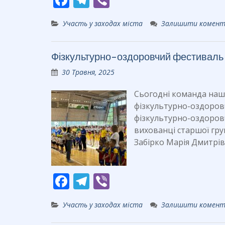
ac
el
b
Участь у заходах міста
Залишити комен
e
e
er
b
gr
Фізкультурно-оздоровчий фестиваль
o
a
30 Травня, 2025
o
m
k
Сьогодні команда наш
фізкультурно-оздоровч
фізкультурно-оздоровч
вихованці старшої груп
Забірко Марія Дмитрі
F
T
Vi
ac
el
b
Участь у заходах міста
Залишити комен
e
e
er