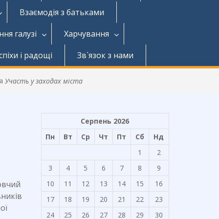
Взаємодія з батьками
ння галузі
Харчування
спіхи і радощі
Зв`язок з нами
ля
Участь у заходах міста
Серпень 2026
Пн
Вт
Ср
Чт
Пт
Сб
Нд
1
2
3
4
5
6
7
8
9
овчий
10
11
12
13
14
15
16
вників
17
18
19
20
21
22
23
ої
24
25
26
27
28
29
30