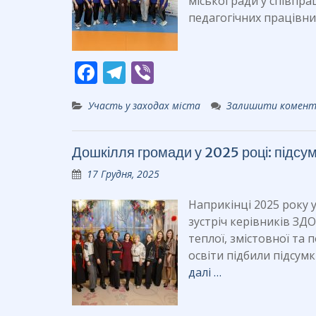
міської ради у співпр
педагогічних працівн
F
T
Vi
ac
el
b
Участь у заходах міста
Залишити комен
e
e
er
b
gr
Дошкілля громади у 2025 році: підсум
o
a
17 Грудня, 2025
o
m
k
Наприкінці 2025 року 
зустріч керівників ЗД
теплої, змістовної та
освіти підбили підсум
далі …