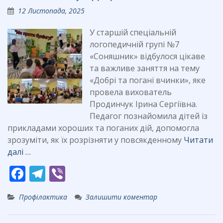
o
a
12 Листопада, 2025
o
m
k
У старшій спеціальній
логопедичній групі №7
«Соняшник» відбулося цікаве
та важливе заняття на тему
«Добрі та погані вчинки», яке
провела вихователь
Продинчук Ірина Сергіївна.
Педагог познайомила дітей із
прикладами хороших та поганих дій, допомогла
зрозуміти, як їх розрізняти у повсякденному
Читати
далі …
F
T
Vi
ac
el
b
Профілактика
Залишити коментар
e
e
er
b
gr