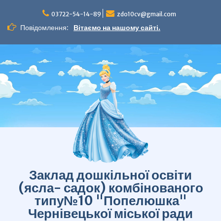
Перейти
до
03722-54-14-89
zdo10cv@gmail.com
вмісту
Повідомлення:
Вітаємо на нашому сайті.
Заклад дошкільної освіти
(ясла- садок) комбінованого
типу№10 "Попелюшка"
Чернівецької міської ради