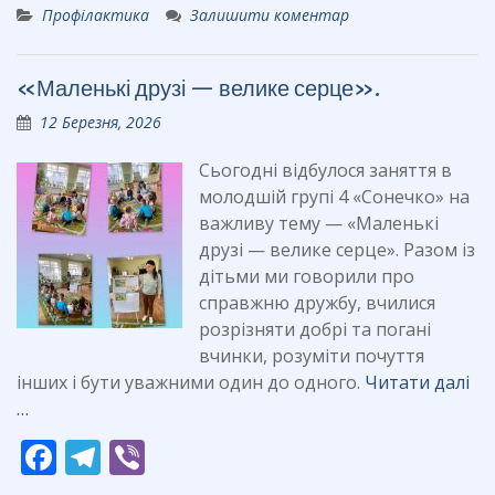
Профілактика
Залишити коментар
e
e
er
b
gr
«Маленькі друзі — велике серце».
o
a
12 Березня, 2026
o
m
k
Сьогодні відбулося заняття в
молодшій групі 4 «Сонечко» на
важливу тему — «Маленькі
друзі — велике серце». Разом із
дітьми ми говорили про
справжню дружбу, вчилися
розрізняти добрі та погані
вчинки, розуміти почуття
інших і бути уважними один до одного.
Читати далі
…
F
T
Vi
ac
el
b