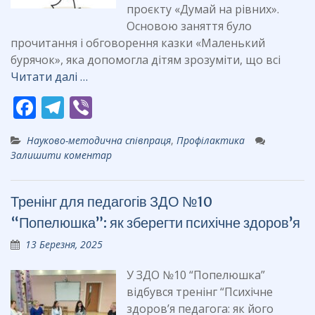
проєкту «Думай на рівних».
Основою заняття було
прочитання і обговорення казки «Маленький
бурячок», яка допомогла дітям зрозуміти, що всі
Читати далі …
F
T
Vi
ac
el
b
Науково-методична співпраця
,
Профілактика
e
e
er
Залишити коментар
b
gr
o
a
Тренінг для педагогів ЗДО №10
o
m
“Попелюшка”: як зберегти психічне здоров’я
k
13 Березня, 2025
У ЗДО №10 “Попелюшка”
відбувся тренінг “Психічне
здоров’я педагога: як його