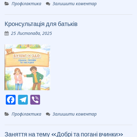
Профілактика
Залишити коментар
e
e
er
b
gr
Кронсультація для батьків
o
a
25 Листопада, 2025
o
m
k
F
T
Vi
ac
el
b
Профілактика
Залишити коментар
e
e
er
b
gr
Заняття на тему «Добрі та погані вчинки»