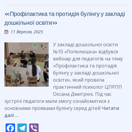
b
gr
«Профілактика та протидія булінгу у закладі
o
a
дошкільної освіти»
o
m
11 Вересня, 2025
k
У закладі дошкільної освіти
№10 «Попелюшка» відбувся
вебінар для педагогів на тему
«Профілактика та протидія
булінгу у закладі дошкільної
освіти», який провела
практичний психолог ЦПРПП
Оксана Дмитрюк. Під час
зустрічі педагоги мали змогу ознайомитися з
основними проявами булінгу серед дітей
Читати
далі …
F
T
Vi