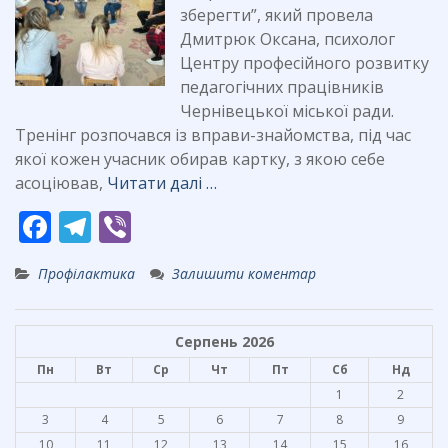
зберегти”, який провела
Дмитрюк Оксана, психолог
Центру професійного розвитку
педагогічних працівників
Чернівецької міської ради.
Тренінг розпочався із вправи-знайомства, під час
якої кожен учасник обирав картку, з якою себе
асоціював,
Читати далі …
F
T
Vi
ac
el
b
Профілактика
Залишити коментар
e
e
er
b
gr
Серпень 2026
o
a
Пн
Вт
Ср
Чт
Пт
Сб
Нд
o
m
1
2
k
3
4
5
6
7
8
9
10
11
12
13
14
15
16