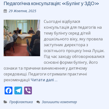
Педагогічна консультація: «Булінг у ЗДО»
o
a
29 Жовтня, 2025
o
m
k
Сьогодні відбулася
консультація для педагогів на
тему булінгу серед дітей
дошкільного віку, яку провела
заступник директора з
освітнього процесу Інна Луцак.
Під час заходу обговорювалися
основні форми булінгу, його
ознаки та причини виникнення у дитячому
середовищі. Педагоги отримали практичні
рекомендації
Читати далі …
F
T
Vi
ac
el
b
Профілактика
Залишити коментар
e
e
er