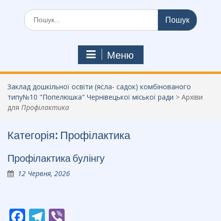
Шукати:
Меню
Заклад дошкільної освіти (ясла- садок) комбінованого
типу№10 "Попелюшка" Чернівецької міської ради
>
Архіви
для
Профілактика
Категорія:
Профілактика
Профілактика булінгу
12 Червня, 2026
F
T
Vi