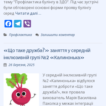
тему “Профілактика булінгу в ЗДО”. Під час зустрічі
були обговорені основні форми прояву булінгу
серед
Читати далі …
F
T
Vi
ac
el
b
Профілактика
Залишити коментар
e
e
er
b
gr
«Що таке дружба?» заняття у середній
o
a
інклюзивній групі №2 «Калинонька»
o
m
26 Березня, 2025
k
У середній інклюзивній групі
№2 «Калинонька» відбулося
заняття доброти «Що таке
дружба?», яке провела
вихователь Марія Василівна
Пахолка у межах інтеграції