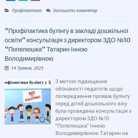
ac
el
b
Профілактика
Залишити коментар
e
e
er
b
gr
“Профілактика булінгу в закладі дошкільної
o
a
освіти” консультація з директором ЗДО №10
o
m
“Попелюшка” Татарин Інною
k
Володимирівною
14 Травня, 2025
З метою підвищення
обізнаності педагогів щодо
попередження проявів булінгу
серед дітей дошкільного віку
була проведена консультація з
директором ЗДО №10
“Попелюшка” Інною
Володимирівною Татарин на