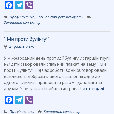
F
T
Vi
ac
el
b
Профілактика
,
Спеціалісти рекомендують
e
e
er
Залишити коментар
b
gr
o
a
“Ми проти булінгу”
o
m
4 Травня, 2026
k
У міжнародний день протидії булінгу у старшій групі
№7 діти створювали спільний плакат на тему ” Ми
проти булінгу”. Під час роботи вони обговорювали
важливість доброзичливого ставлення одне до
одного, вчилися працювати разом і допомагати
друзям. У результаті вийшла яскрава
Читати далі …
F
T
Vi
ac
el
b
Профілактика
Залишити коментар