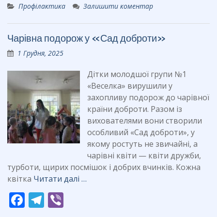
Профілактика
Залишити коментар
e
e
er
b
gr
Чарівна подорож у «Сад доброти»
o
a
1 Грудня, 2025
o
m
k
Дітки молодшої групи №1
«Веселка» вирушили у
захопливу подорож до чарівної
країни доброти. Разом із
вихователями вони створили
особливий «Сад доброти», у
якому ростуть не звичайні, а
чарівні квіти — квіти дружби,
турботи, щирих посмішок і добрих вчинків. Кожна
квітка
Читати далі …
F
T
Vi
ac
el
b