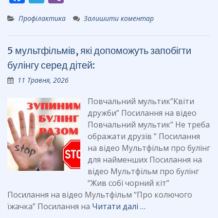
ac
el
b
Профілактика
Залишити коментар
e
e
er
b
gr
5 мультфільмів, які допоможуть запобігти
o
a
булінгу серед дітей:
o
m
11 Травня, 2026
k
Повчальний мультик”Квіти
дружби” Посилання на відео
Повчальний мультик” Не треба
ображати друзів ” Посилання
на відео Мультфільм про булінг
для найменших Посилання на
відео Мультфільм про булінг
“Жив собі чорний кіт”
Посилання на відео Мультфільм “Про колючого
їжачка” Посилання на
Читати далі …