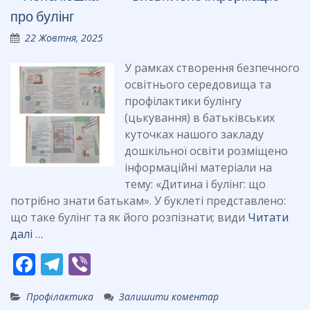
o
m
про булінг
k
22 Жовтня, 2025
У рамках створення безпечного
освітнього середовища та
профілактики булінгу
(цькування) в батьківських
куточках нашого закладу
дошкільної освіти розміщено
інформаційні матеріали на
тему: «Дитина і булінг: що
потрібно знати батькам». У буклеті представлено:
що таке булінг та як його розпізнати; види
Читати
далі …
F
T
Vi
ac
el
b
Профілактика
Залишити коментар
e
e
er