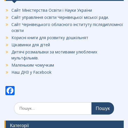
Сайт Міністерства Освіти і Науки України
Сайт управління освіти Чернівецької міської ради.
Сайт Чернівецького обласного інституту післядипломної
освіти
Корисні книги для розвитку дошкільнят
Цікавинки для дітей
Дитячі розмальвки за мотивами улюблених
мультфільмів.
Маленьким чомучкам
Наш ДНЗ у Facebook
F
ac
Шукати:
e
b
o
Категорії