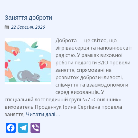
e
e
er
b
gr
Заняття доброти
o
a
22 Березня, 2026
o
m
k
Доброта — це світло, що
зігріває серця та наповнює світ
радістю. У рамках виховної
роботи педагоги ЗДО провели
заняття, спрямовані на
розвиток доброзичливості,
співчуття та взаємодопомоги
серед вихованців. У
спеціальній логопедичній групі №7 «Соняшник»
вихователь Проданчук Ірина Сергіївна провела
заняття,
Читати далі …
F
T
Vi
ac
el
b