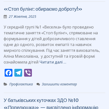
b
gr
«Стоп булінг: обираємо доброту!»
o
a
27 Жовтня, 2025
o
m
k
У середній групі №1 «Веселка» було проведено
тематичне заняття «Стоп булінг», спрямоване на
формування у дітей доброзичливого ставлення
одне до одного, розвиток емпатії та навичок
мирного спілкування. Під час заняття вихователь,
Аліна Миколаївна, у доступній та ігровій формі
ознайомила дітей
Читати далі …
F
T
Vi
ac
el
b
Профілактика
Залишити коментар
e
e
er
b
gr
У батьківських куточках ЗДО №10
o
a
«Попелюшка» — висвітлено інформацію