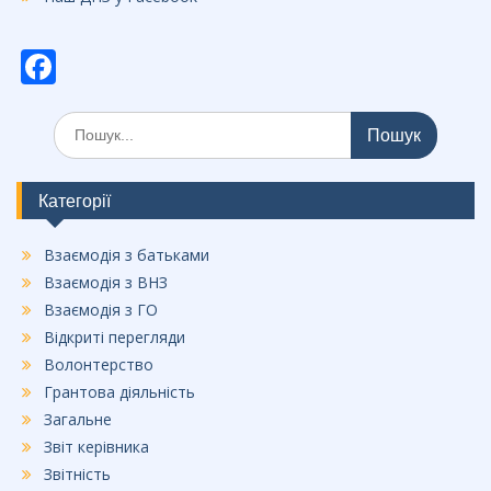
F
ac
Шукати:
e
b
o
Категорії
o
Взаємодія з батьками
k
Взаємодія з ВНЗ
Взаємодія з ГО
Відкриті перегляди
Волонтерство
Грантова діяльність
Загальне
Звіт керівника
Звітність