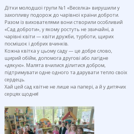
Дітки молодшої групи №1 «Веселка» вирушили у
захопливу подорож до чарівної країни доброти.
Разом із вихователями вони створили особливий
«Сад доброти», у якому ростуть не звичайні, а
чарівні квіти — квіти дружби, турботи, щирих
посмішок і добрих вчинків.
Кожна квітка у цьому саду — це добре слово,
щирий обійм, допомога другові або лагідне
«дякую». Малята вчилися ділитися добром,
підтримувати одне одного та дарувати тепло своїх
сердець.
Хай цей сад квітне не лише на папері, а й у дитячих
серцях щодня!