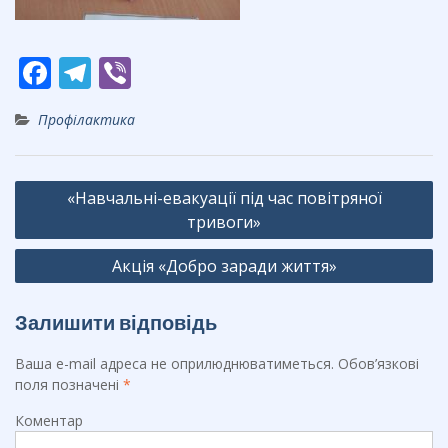
F
T
Vi
ac
el
b
Профілактика
e
e
er
b
gr
Навігація
o
a
«Навчальні-евакуації під час повітряної
записів
o
m
тривоги»
k
Акція «Добро заради життя»
Залишити відповідь
Ваша e-mail адреса не оприлюднюватиметься.
Обов’язкові
поля позначені
*
Коментар