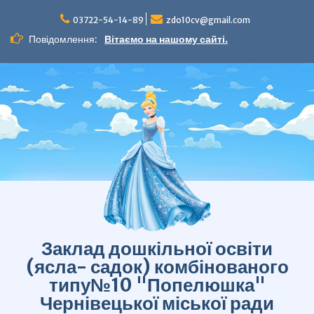
Перейти
до
03722-54-14-89
zdo10cv@gmail.com
вмісту
Повідомлення:
Вітаємо на нашому сайті.
Заклад дошкільної освіти
(ясла- садок) комбінованого
типу№10 "Попелюшка"
Чернівецької міської ради