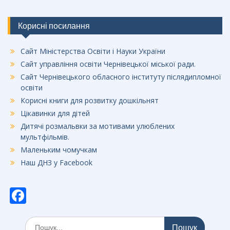
Корисні посилання
Сайт Міністерства Освіти і Науки України
Сайт управління освіти Чернівецької міської ради.
Сайт Чернівецького обласного інституту післядипломної
освіти
Корисні книги для розвитку дошкільнят
Цікавинки для дітей
Дитячі розмальвки за мотивами улюблених
мультфільмів.
Маленьким чомучкам
Наш ДНЗ у Facebook
F
ac
Шукати:
e