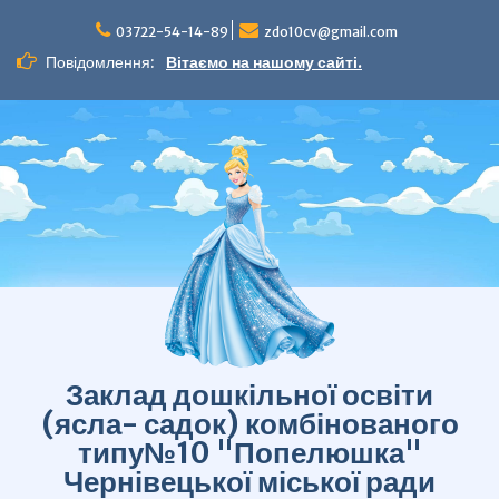
Перейти
до
03722-54-14-89
zdo10cv@gmail.com
вмісту
Повідомлення:
Вітаємо на нашому сайті.
Заклад дошкільної освіти
(ясла- садок) комбінованого
типу№10 "Попелюшка"
Чернівецької міської ради