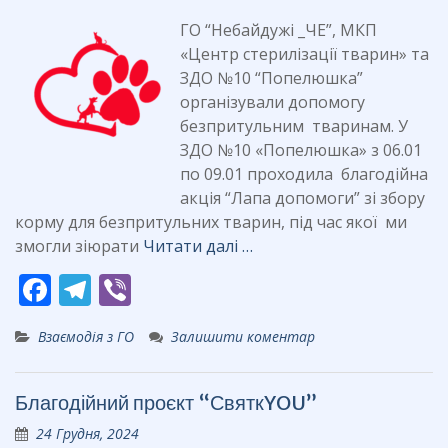
o
m
k
ГО “Небайдужі _ЧЕ”, МКП
«Центр стерилізації тварин» та
ЗДО №10 “Попелюшка”
організували допомогу
безпритульним тваринам. У
ЗДО №10 «Попелюшка» з 06.01
по 09.01 проходила благодійна
акція “Лапа допомоги” зі збору
корму для безпритульних тварин, під час якої ми
змогли зіюрати
Читати далі …
F
T
Vi
ac
el
b
Взаємодія з ГО
Залишити коментар
e
e
er
b
gr
Благодійний проєкт “СвяткYOU”
o
a
24 Грудня, 2024