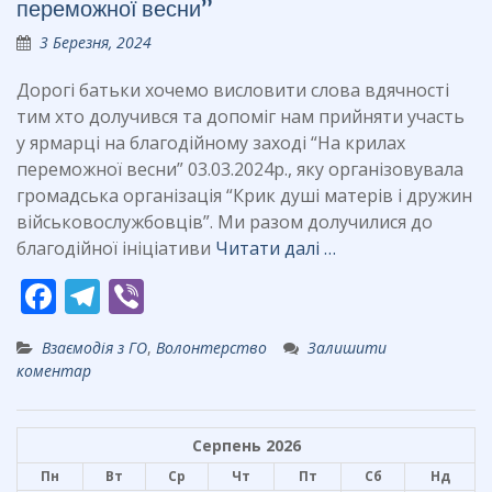
переможної весни”
o
m
3 Березня, 2024
k
Дорогі батьки хочемо висловити слова вдячності
тим хто долучився та допоміг нам прийняти участь
у ярмарці на благодійному заході “На крилах
переможної весни” 03.03.2024р., яку організовувала
громадська організація “Крик душі матерів і дружин
військовослужбовців”. Ми разом долучилися до
благодійної ініціативи
Читати далі …
F
T
Vi
ac
el
b
Взаємодія з ГО
,
Волонтерство
Залишити
e
e
er
коментар
b
gr
o
a
Серпень 2026
o
m
Пн
Вт
Ср
Чт
Пт
Сб
Нд