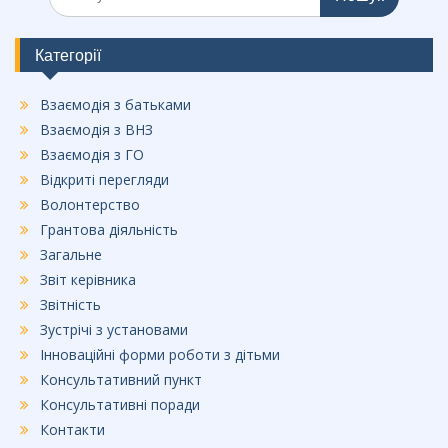
b
o
Категорії
o
Взаємодія з батьками
k
Взаємодія з ВНЗ
Взаємодія з ГО
Відкриті перегляди
Волонтерство
Грантова діяльність
Загальне
Звіт керівника
Звітність
Зустрічі з установами
Інноваційні форми роботи з дітьми
Консультативний пункт
Консультативні поради
Контакти