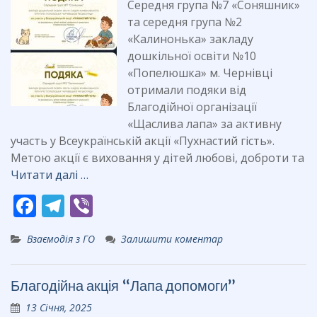
Середня група №7 «Соняшник»
та середня група №2
«Калинонька» закладу
дошкільної освіти №10
«Попелюшка» м. Чернівці
отримали подяки від
Благодійної організації
«Щаслива лапа» за активну
участь у Всеукраїнській акції «Пухнастий гість».
Метою акції є виховання у дітей любові, доброти та
Читати далі …
F
T
Vi
ac
el
b
Взаємодія з ГО
Залишити коментар
e
e
er
b
gr
Благодійна акція “Лапа допомоги”
o
a
13 Січня, 2025