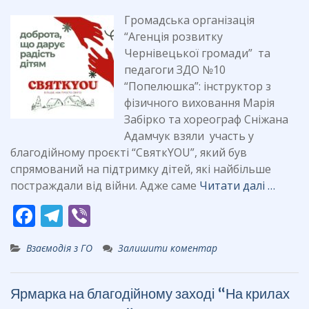
o
m
k
Громадська організація
“Агенція розвитку
Чернівецької громади” та
педагоги ЗДО №10
“Попелюшка”: інструктор з
фізичного виховання Марія
Забірко та хореограф Сніжана
Адамчук взяли участь у
благодійному проєкті “СвяткYOU”, який був
спрямований на підтримку дітей, які найбільше
постраждали від війни. Адже саме
Читати далі …
F
T
Vi
ac
el
b
Взаємодія з ГО
Залишити коментар
e
e
er
b
gr
Ярмарка на благодійному заході “На крилах
o
a