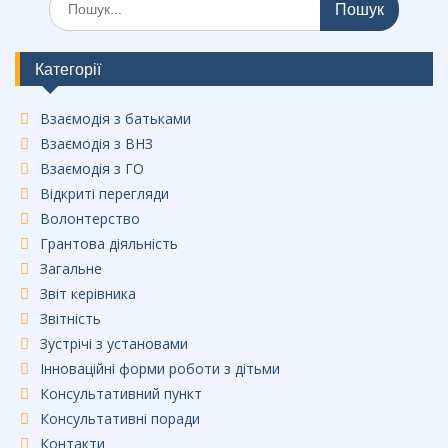
e
b
o
Категорії
o
Взаємодія з батьками
k
Взаємодія з ВНЗ
Взаємодія з ГО
Відкриті перегляди
Волонтерство
Грантова діяльність
Загальне
Звіт керівника
Звітність
Зустрічі з установами
Інноваційні форми роботи з дітьми
Консультативний пункт
Консультативні поради
Контакти