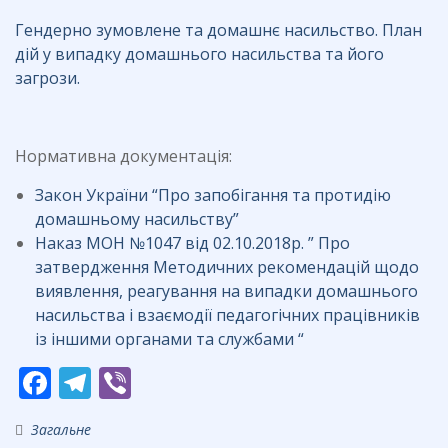
Гендерно зумовлене та домашнє насильство. План
дій у випадку домашнього насильства та його
загрози.
Нормативна документація:
Закон України “Про запобігання та протидію
домашньому насильству”
Наказ МОН №1047 від 02.10.2018р. ” Про
затвердження Методичних рекомендацій щодо
виявлення, реагування на випадки домашнього
насильства і взаємодії педагогічних працівників
із іншими органами та службами “
F
T
Vi
ac
el
b
Загальне
e
e
er