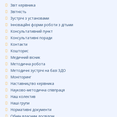
Звіт керівника
Звітність
Зустрічі з установами
Інноваційні форми роботи з дітьми
Консультативний пункт
Консультативні поради
Контакти
Кошторис
Медичний вісник
Методична робота
Методичні зустрічі на базі ЗДО
Моніторинг
Наставництво керівника
Науково-методична співпраця
Наш колектив
Наші групи
Нормативні документи
Обмін власним досвідом