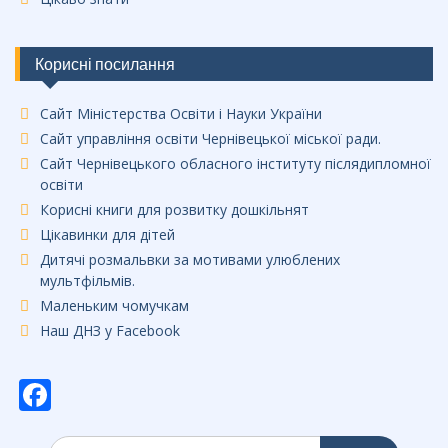
Корисні посилання
Сайт Міністерства Освіти і Науки України
Сайт управління освіти Чернівецької міської ради.
Сайт Чернівецького обласного інституту післядипломної
освіти
Корисні книги для розвитку дошкільнят
Цікавинки для дітей
Дитячі розмальвки за мотивами улюблених
мультфільмів.
Маленьким чомучкам
Наш ДНЗ у Facebook
F
ac
Шукати: