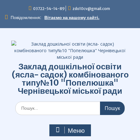
Перейти
03722-54-14-89
zdo10cv@gmail.com
до
вмісту
Повідомлення:
Вітаємо на нашому сайті.
Заклад дошкільної освіти
(ясла- садок) комбінованого
типу№10 "Попелюшка"
Чернівецької міської ради
Шукати:
Меню