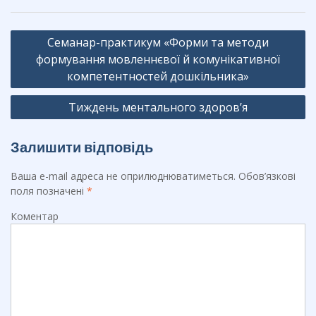
b
gr
Навігація
o
a
Семанар-практикум «Форми та методи
записів
o
формування мовленнєвої й комунікативної
m
компетентностей дошкільника»
k
Тиждень ментального здоров’я
Залишити відповідь
Ваша e-mail адреса не оприлюднюватиметься.
Обов’язкові
поля позначені
*
Коментар