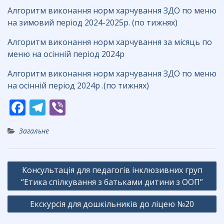
Алгоритм виконання норм харчування ЗДО по меню
на зимовий період 2024-2025р. (по тижнях)
Алгоритм виконання норм харчування за місяць по
меню на осінній період 2024р
Алгоритм виконання норм харчування ЗДО по меню
на осінній період 2024р .(по тижнях)
F
T
Vi
ac
el
b
Загальне
e
e
er
b
gr
Навігація
o
a
Консультація для педагогів інклюзивних груп
записів
“Етика спілкування з батьками дитини з ООП”
o
m
k
Екскурсія для дошкільників до ліцею №20