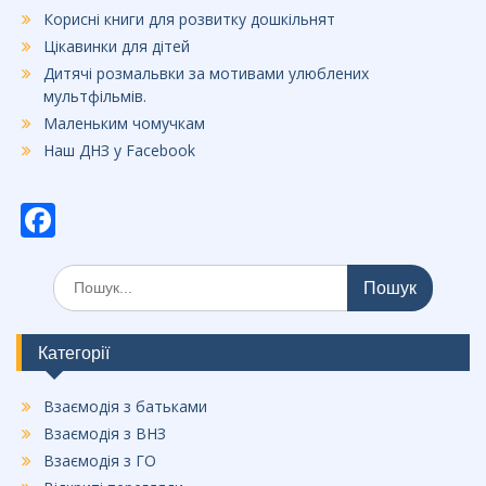
Корисні книги для розвитку дошкільнят
Цікавинки для дітей
Дитячі розмальвки за мотивами улюблених
мультфільмів.
Маленьким чомучкам
Наш ДНЗ у Facebook
F
ac
Шукати:
e
b
o
Категорії
o
Взаємодія з батьками
k
Взаємодія з ВНЗ
Взаємодія з ГО