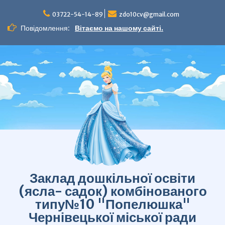
Перейти
до
03722-54-14-89
zdo10cv@gmail.com
вмісту
Повідомлення:
Вітаємо на нашому сайті.
Заклад дошкільної освіти
(ясла- садок) комбінованого
типу№10 "Попелюшка"
Чернівецької міської ради