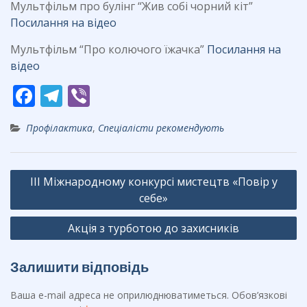
Мультфільм про булінг “Жив собі чорний кіт”
Посилання на відео
Мультфільм “Про колючого їжачка”
Посилання на
відео
F
T
Vi
ac
el
b
Профілактика
,
Спеціалісти рекомендують
e
e
er
b
gr
Навігація
o
a
ІІІ Міжнародному конкурсі мистецтв «Повір у
записів
o
m
себе»
k
Акція з турботою до захисників
Залишити відповідь
Ваша e-mail адреса не оприлюднюватиметься.
Обов’язкові