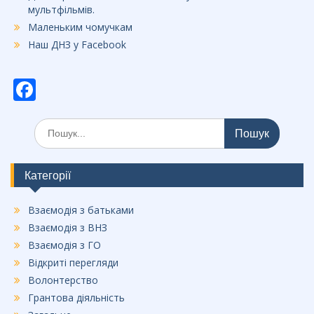
мультфільмів.
Маленьким чомучкам
Наш ДНЗ у Facebook
F
ac
Шукати:
e
b
o
Категорії
o
Взаємодія з батьками
k
Взаємодія з ВНЗ
Взаємодія з ГО
Відкриті перегляди
Волонтерство
Грантова діяльність