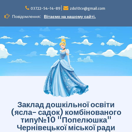
Перейти
до
03722-54-14-89
zdo10cv@gmail.com
вмісту
Повідомлення:
Вітаємо на нашому сайті.
Заклад дошкільної освіти
(ясла- садок) комбінованого
типу№10 "Попелюшка"
Чернівецької міської ради