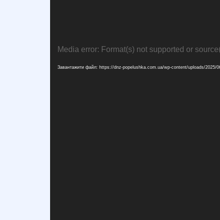
Відеопрогравач
Media error: Format(s) not supported or source
Завантажити файл: https://dnz-popelushka.com.ua/wp-content/uploads/2025/