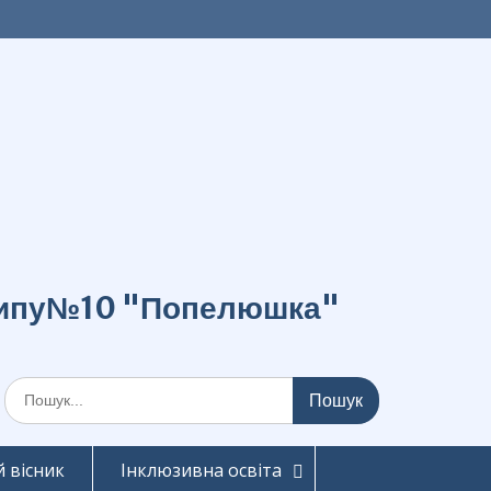
о типу№10 "Попелюшка"
Шукати:
 вісник
Інклюзивна освіта