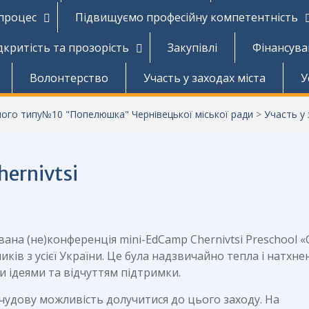
 процес
Підвищуємо професійну компетентність
дкритість та прозорість
Закупівлі
Фінансува
Волонтерство
Участь у заходах міста
У
аного типу№10 "Попелюшка" Чернівецької міської ради
>
Участь у 
ernivtsi
ована (не)конференція mini-EdCamp Chernivtsi Preschool 
иків з усієї України. Це була надзвичайно тепла і натхне
и ідеями та відчуттям підтримки.
дову можливість долучитися до цього заходу. На