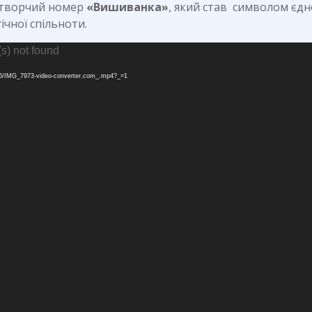
 творчий номер
«Вишиванка»
, який став символом єдно
ічної спільноти.
(s) not found
06/IMG_7973-video-converter.com_.mp4?_=1