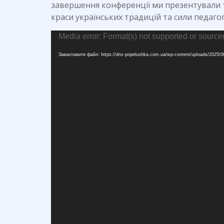
завершення конференції ми презентували
краси українських традицій та сили педагог
Відеопрогравач
Media error: Format(s) not supported or source
Завантажити файл: https://dnz-popelushka.com.ua/wp-content/uploads/2025/