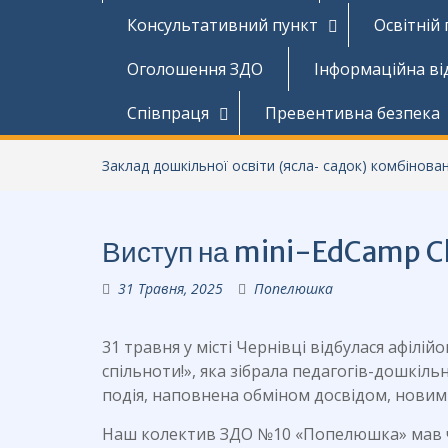
Консультативний пункт
Освітній
Оголошення ЗДО
Інформаційна ві
Співпраця
Превентивна безпека
Заклад дошкільної освіти (ясла- садок) комбінов
Виступ на mini-EdCamp Ch
31 Травня, 2025
Попелюшка
31 травня у місті Чернівці відбулася афілій
спільноти!», яка зібрала педагогів-дошкільн
подія, наповнена обміном досвідом, новим
Наш колектив ЗДО №10 «Попелюшка» мав чу