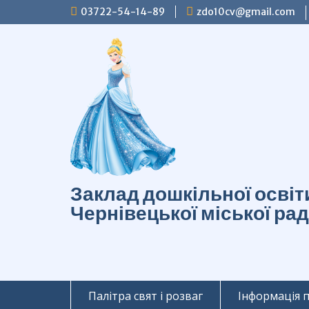
Перейти
03722-54-14-89
zdo10cv@gmail.com
до
вмісту
Заклад дошкільної осві
Чернівецької міської ра
Палітра свят і розваг
Інформація 