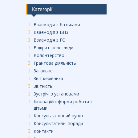
b
o
Категорії
o
Взаємодія з батьками
k
Взаємодія з ВНЗ
Взаємодія з ГО
Відкриті перегляди
Волонтерство
Грантова діяльність
Загальне
Звіт керівника
Звітність
Зустрічі з установами
Інноваційні форми роботи з
дітьми
Консультативний пункт
Консультативні поради
Контакти