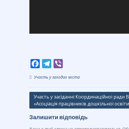
F
T
Vi
ac
el
b
Участь у заходах міста
e
e
er
b
gr
Навігація
Участь у засіданні Координаційної ради 
o
a
«Асоціація працівників дошкільної освіти
записів
o
m
k
Залишити відповідь
Ваша e-mail адреса не оприлюднюватиметься.
Обо