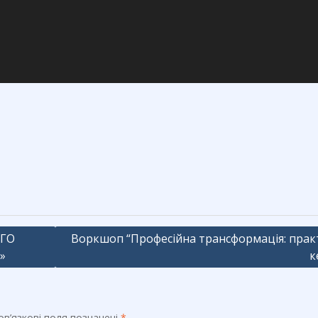
ВГО
Воркшоп “Професійна трансформація: прак
»
к
в’язкові поля позначені
*