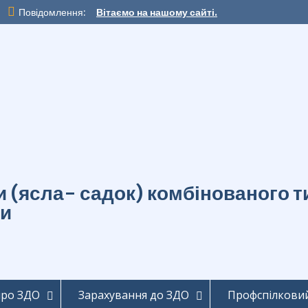
Повідомлення:
Вітаємо на нашому сайті.
ти (ясла- садок) комбінованог
ди
про ЗДО
Зарахування до ЗДО
Профспілковий