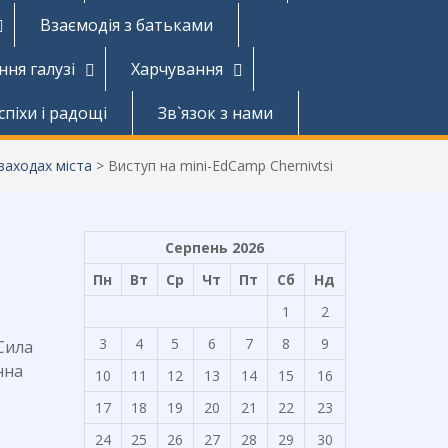
Взаємодія з батьками
ння галузі
Харчування
спіхи і радощі
Зв`язок з нами
заходах міста
>
Виступ на mini-EdCamp Chernivtsi
Серпень 2026
Пн
Вт
Ср
Чт
Пт
Сб
Нд
1
2
3
4
5
6
7
8
9
«Сила
нна
10
11
12
13
14
15
16
17
18
19
20
21
22
23
24
25
26
27
28
29
30