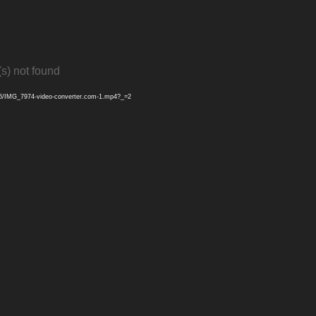
(s) not found
06/IMG_7974-video-converter.com-1.mp4?_=2