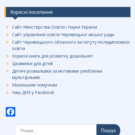
Корисні посилання
Сайт Міністерства Освіти і Науки України
Сайт управління освіти Чернівецької міської ради.
Сайт Чернівецького обласного інституту післядипломної
освіти
Корисні книги для розвитку дошкільнят
Цікавинки для дітей
Дитячі розмальвки за мотивами улюблених
мультфільмів.
Маленьким чомучкам
Наш ДНЗ у Facebook
F
ac
Шукати:
e