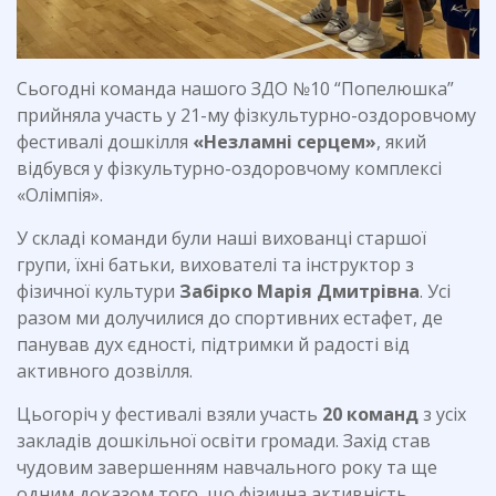
Сьогодні команда нашого ЗДО №10 “Попелюшка”
прийняла участь у 21-му фізкультурно-оздоровчому
фестивалі дошкілля
«Незламні серцем»
, який
відбувся у фізкультурно-оздоровчому комплексі
«Олімпія».
У складі команди були наші вихованці старшої
групи, їхні батьки, вихователі та інструктор з
фізичної культури
Забірко Марія Дмитрівна
. Усі
разом ми долучилися до спортивних естафет, де
панував дух єдності, підтримки й радості від
активного дозвілля.
Цьогоріч у фестивалі взяли участь
20 команд
з усіх
закладів дошкільної освіти громади. Захід став
чудовим завершенням навчального року та ще
одним доказом того, що фізична активність,