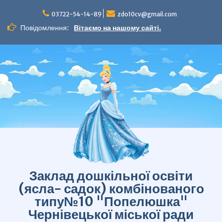
Перейти
до
03722-54-14-89
zdo10cv@gmail.com
вмісту
Повідомлення:
Вітаємо на нашому сайті.
Заклад дошкільної освіти
(ясла- садок) комбінованого
типу№10 "Попелюшка"
Чернівецької міської ради