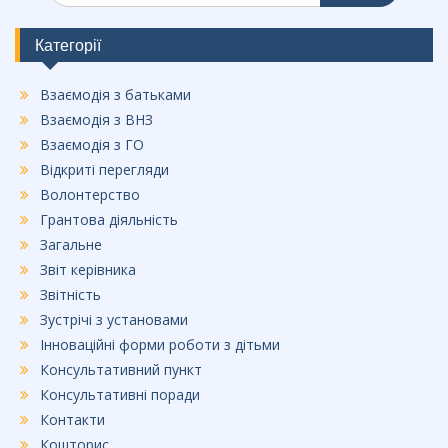
b
o
Категорії
o
Взаємодія з батьками
k
Взаємодія з ВНЗ
Взаємодія з ГО
Відкриті перегляди
Волонтерство
Грантова діяльність
Загальне
Звіт керівника
Звітність
Зустрічі з установами
Інноваційні форми роботи з дітьми
Консультативний пункт
Консультативні поради
Контакти
Кошторис