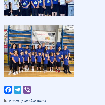
F
T
Vi
ac
el
b
Участь у заходах міста
e
e
er