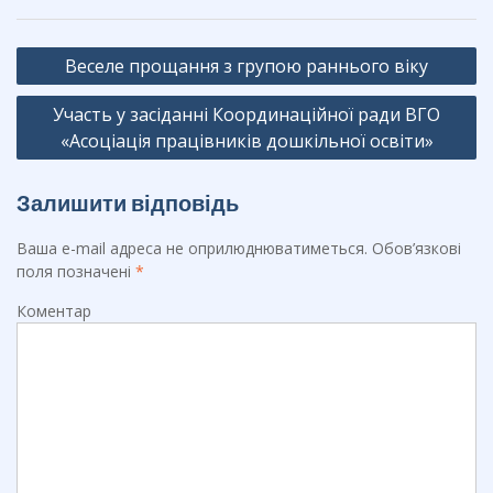
b
gr
Навігація
o
a
Веселе прощання з групою раннього віку
записів
o
m
Участь у засіданні Координаційної ради ВГО
k
«Асоціація працівників дошкільної освіти»
Залишити відповідь
Ваша e-mail адреса не оприлюднюватиметься.
Обов’язкові
поля позначені
*
Коментар