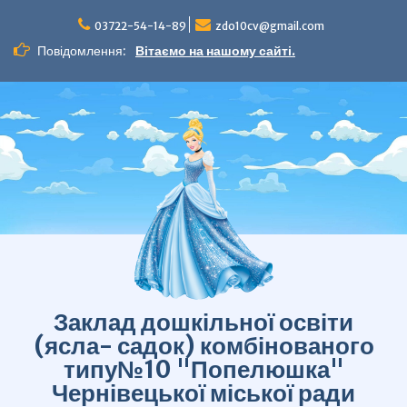
Перейти
до
03722-54-14-89
zdo10cv@gmail.com
вмісту
Повідомлення:
Вітаємо на нашому сайті.
Заклад дошкільної освіти
(ясла- садок) комбінованого
типу№10 "Попелюшка"
Чернівецької міської ради