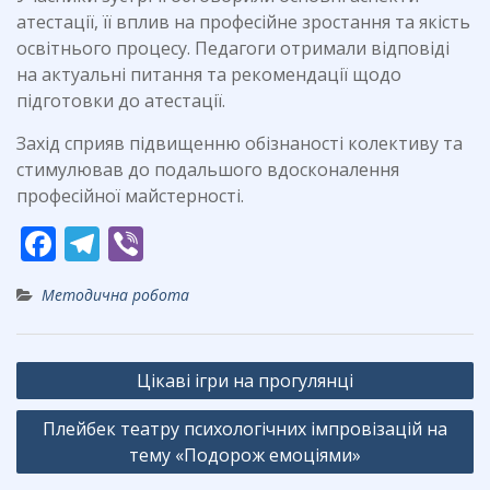
атестації, її вплив на професійне зростання та якість
освітнього процесу. Педагоги отримали відповіді
на актуальні питання та рекомендації щодо
підготовки до атестації.
Захід сприяв підвищенню обізнаності колективу та
стимулював до подальшого вдосконалення
професійної майстерності.
F
T
Vi
ac
el
b
Методична робота
e
e
er
b
gr
Навігація
o
a
Цікаві ігри на прогулянці
записів
o
m
Плейбек театру психологічних імпровізацій на
k
тему «Подорож емоціями»