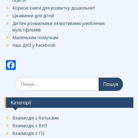
освіти
Корисні книги для розвитку дошкільнят
Цікавинки для дітей
Дитячі розмальвки за мотивами улюблених
мультфільмів.
Маленьким чомучкам
Наш ДНЗ у Facebook
F
ac
Шукати:
e
b
o
Категорії
o
Взаємодія з батьками
k
Взаємодія з ВНЗ
Взаємодія з ГО