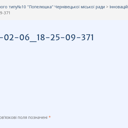
аного типу№10 "Попелюшка" Чернівецької міської ради
>
Інноваці
09-371
5-02-06_18-25-09-371
в’язкові поля позначені
*