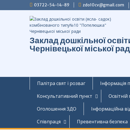
Перейти
03722-54-14-89
zdo10cv@gmail.com
до
вмісту
Заклад дошкільної осві
Чернівецької міської ра
Палітра свят і розваг
Інформація 
Консультативний пункт
Освітній
Оголошення ЗДО
Інформаційна ві
Співпраця
Превентивна безпека