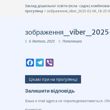
Заклад дошкільної освіти (ясла- садок) комбінов
прогулянці
>
зображення_viber_2025-02-06_18-25-
зображення_viber_202
6 Лютого, 2025
Попелюшка
F
T
Vi
ac
el
b
e
e
er
Навігація
Цікаві ігри на прогулянці
b
gr
записів
Залишити відповідь
o
a
o
m
Ваша e-mail адреса не оприлюднюватиметься.
Обо
k
Коментар