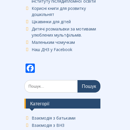
інституту післядипломної освіти
Корисні книги для розвитку
дошкільнят
Цікавинки для дітей
Дитячі розмальвки за мотивами
улюблених мультфільмів.
Маленьким чомучкам
Наш ДНЗ у Facebook
F
ac
Шукати:
e
b
o
Категорії
o
Взаємодія з батьками
k
Взаємодія з ВНЗ