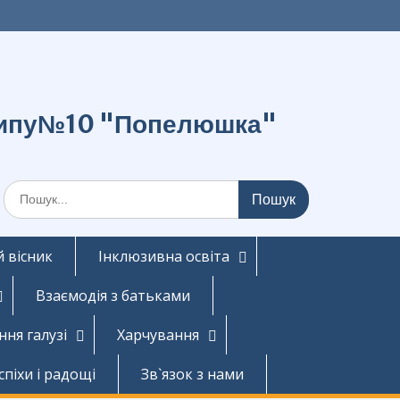
о типу№10 "Попелюшка"
Шукати:
 вісник
Інклюзивна освіта
Взаємодія з батьками
ння галузі
Харчування
спіхи і радощі
Зв`язок з нами