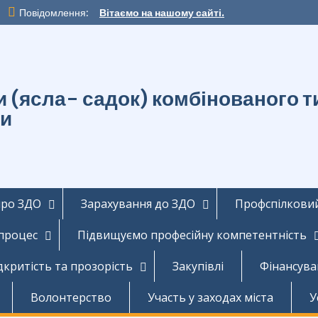
Повідомлення:
Вітаємо на нашому сайті.
ти (ясла- садок) комбінованог
ди
про ЗДО
Зарахування до ЗДО
Профспілковий
 процес
Підвищуємо професійну компетентність
дкритість та прозорість
Закупівлі
Фінансува
Волонтерство
Участь у заходах міста
У