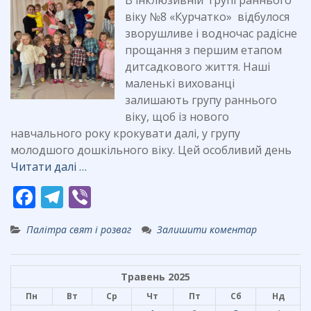
k
В інклюзивній групі раннього
віку №8 «Курчатко» відбулося
зворушливе і водночас радісне
прощання з першим етапом
дитсадкового життя. Наші
маленькі вихованці
залишають групу раннього
віку, щоб із нового
навчального року крокувати далі, у групу
молодшого дошкільного віку. Цей особливий день
Читати далі …
F
T
Vi
ac
el
b
Палітра свят і розваг
Залишити коментар
e
e
er
b
gr
Травень 2025
o
a
Пн
Вт
Ср
Чт
Пт
Сб
Нд
o
m