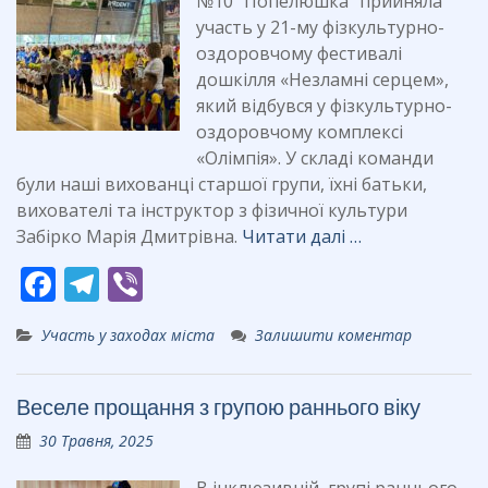
№10 “Попелюшка” прийняла
участь у 21-му фізкультурно-
оздоровчому фестивалі
дошкілля «Незламні серцем»,
який відбувся у фізкультурно-
оздоровчому комплексі
«Олімпія». У складі команди
були наші вихованці старшої групи, їхні батьки,
вихователі та інструктор з фізичної культури
Забірко Марія Дмитрівна.
Читати далі …
F
T
Vi
ac
el
b
Участь у заходах міста
Залишити коментар
e
e
er
b
gr
Веселе прощання з групою раннього віку
o
a
30 Травня, 2025
o
m