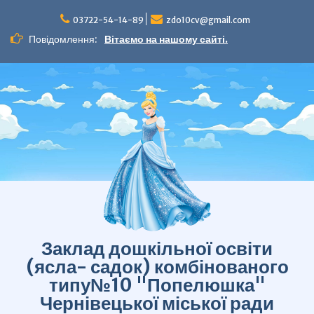
Перейти
до
03722-54-14-89
zdo10cv@gmail.com
вмісту
Повідомлення:
Вітаємо на нашому сайті.
Заклад дошкільної освіти
(ясла- садок) комбінованого
типу№10 "Попелюшка"
Чернівецької міської ради