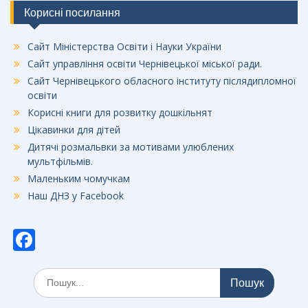
Корисні посилання
Сайт Міністерства Освіти і Науки України
Сайт управління освіти Чернівецької міської ради.
Сайт Чернівецького обласного інституту післядипломної
освіти
Корисні книги для розвитку дошкільнят
Цікавинки для дітей
Дитячі розмальвки за мотивами улюблених
мультфільмів.
Маленьким чомучкам
Наш ДНЗ у Facebook
F
ac
Шукати:
e
b