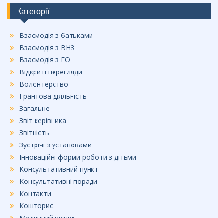
o
Категорії
o
Взаємодія з батьками
k
Взаємодія з ВНЗ
Взаємодія з ГО
Відкриті перегляди
Волонтерство
Грантова діяльність
Загальне
Звіт керівника
Звітність
Зустрічі з установами
Інноваційні форми роботи з дітьми
Консультативний пункт
Консультативні поради
Контакти
Кошторис
Медичний вісник