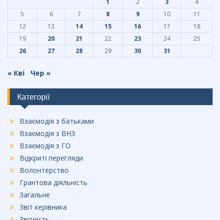
1
2
3
4
k
5
6
7
8
9
10
11
12
13
14
15
16
17
18
19
20
21
22
23
24
25
26
27
28
29
30
31
« Кві
Чер »
Категорії
Взаємодія з батьками
Взаємодія з ВНЗ
Взаємодія з ГО
Відкриті перегляди
Волонтерство
Грантова діяльність
Загальне
Звіт керівника
Звітність