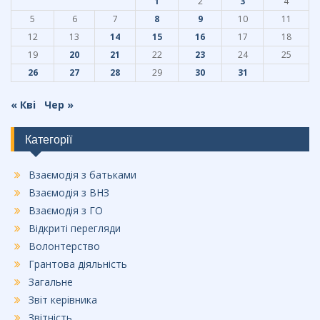
k
1
2
3
4
5
6
7
8
9
10
11
12
13
14
15
16
17
18
19
20
21
22
23
24
25
26
27
28
29
30
31
« Кві
Чер »
Категорії
Взаємодія з батьками
Взаємодія з ВНЗ
Взаємодія з ГО
Відкриті перегляди
Волонтерство
Грантова діяльність
Загальне
Звіт керівника
Звітність