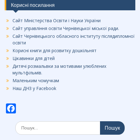
Корисні посилання
Сайт Міністерства Освіти і Науки України
Сайт управління освіти Чернівецької міської ради.
Сайт Чернівецького обласного інституту післядипломної
освіти
Корисні книги для розвитку дошкільнят
Цікавинки для дітей
Дитячі розмальвки за мотивами улюблених
мультфільмів.
Маленьким чомучкам
Наш ДНЗ у Facebook
F
ac
Шукати:
e
b