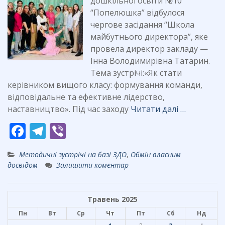
дошкільної освіти №10
“Попелюшка” відбулося
чергове засідання “Школа
майбутнього директора”, яке
провела директор закладу —
Інна Володимирівна Татарин.
Тема зустрічі:«Як стати
керівником вищого класу: формування команди,
відповідальне та ефективне лідерство,
наставництво». Під час заходу
Читати далі …
F
T
Vi
ac
el
b
Методичні зустрічі на базі ЗДО
,
Обмін власним
e
e
er
досвідом
Залишити коментар
b
gr
o
a
Травень 2025
o
m
Пн
Вт
Ср
Чт
Пт
Сб
Нд