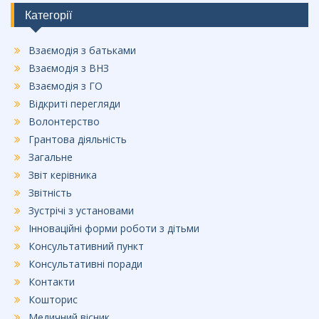
o
Категорії
o
Взаємодія з батьками
k
Взаємодія з ВНЗ
Взаємодія з ГО
Відкриті перегляди
Волонтерство
Грантова діяльність
Загальне
Звіт керівника
Звітність
Зустрічі з установами
Інноваційні форми роботи з дітьми
Консультативний пункт
Консультативні поради
Контакти
Кошторис
Медичний вісник