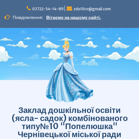
Перейти
до
03722-54-14-89
zdo10cv@gmail.com
вмісту
Повідомлення:
Вітаємо на нашому сайті.
Заклад дошкільної освіти
(ясла- садок) комбінованого
типу№10 "Попелюшка"
Чернівецької міської ради