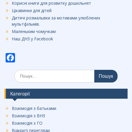
Корисні книги для розвитку дошкільнят
Цікавинки для дітей
Дитячі розмальвки за мотивами улюблених
мультфільмів.
Маленьким чомучкам
Наш ДНЗ у Facebook
F
ac
Шукати:
e
b
o
Категорії
o
Взаємодія з батьками
k
Взаємодія з ВНЗ
Взаємодія з ГО
Відкриті перегляди