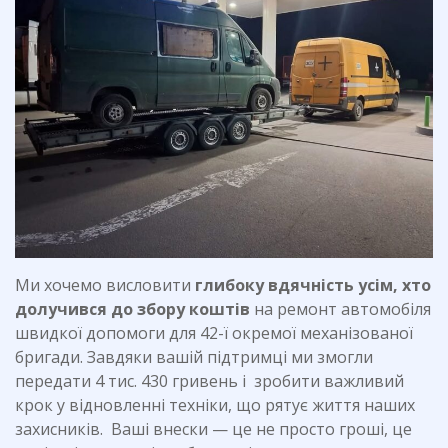
Ми хочемо висловити
глибоку вдячність усім, хто
долучився до збору коштів
на ремонт автомобіля
швидкої допомоги для 42-ї окремої механізованої
бригади. Завдяки вашій підтримці ми змогли
передати 4 тис. 430 гривень і зробити важливий
крок у відновленні техніки, що рятує життя наших
захисників. Ваші внески — це не просто гроші, це