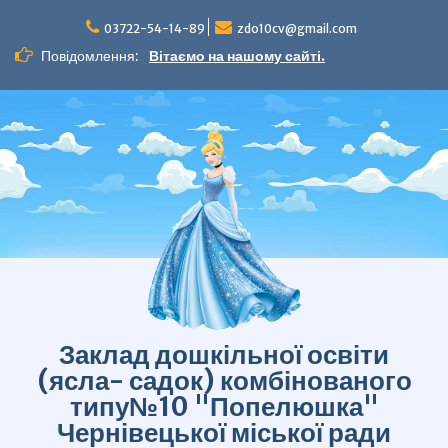
Перейти
до
03722-54-14-89
zdo10cv@gmail.com
вмісту
Повідомлення:
Вітаємо на нашому сайті.
Заклад дошкільної освіти
(ясла- садок) комбінованого
типу№10 "Попелюшка"
Чернівецької міської ради