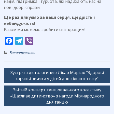
надія, підтримка і турбота, які надихають нас на
нові добрі справи.
Ще раз дякуємо за ваші серця, щедрість і
небайдужість!
Разом ми можемо зробити світ кращим!
F
T
Vi
ac
el
b
Волонтерство
e
e
er
b
gr
Навігація
o
a
Зустріч з дієтологинею Лікар Марією “Здорові
записів
o
харчові звички у дітей дошкільного віку”
m
k
Звітній концерт танцювального колективу
«Щасливе дитинство» з нагоди Міжнародного
дня танцю