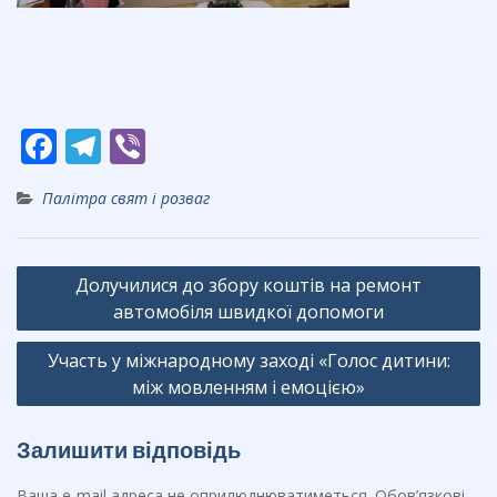
F
T
Vi
ac
el
b
Палітра свят і розваг
e
e
er
b
gr
Навігація
o
a
Долучилися до збору коштів на ремонт
записів
o
m
автомобіля швидкої допомоги
k
Участь у міжнародному заході «Голос дитини:
між мовленням і емоцією»
Залишити відповідь
Ваша e-mail адреса не оприлюднюватиметься.
Обов’язкові