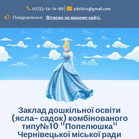
Перейти
до
03722-54-14-89
zdo10cv@gmail.com
вмісту
Повідомлення:
Вітаємо на нашому сайті.
Заклад дошкільної освіти
(ясла- садок) комбінованого
типу№10 "Попелюшка"
Чернівецької міської ради