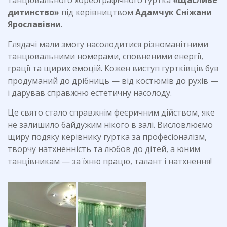
танцювального хореографічного гуртка
«Щасливе
дитинство»
під керівництвом
Адамчук Сніжани
Ярославівни
.
Глядачі мали змогу насолодитися різноманітними
танцювальними номерами, сповненими енергії,
грації та щирих емоцій. Кожен виступ гуртківців був
продуманий до дрібниць — від костюмів до рухів —
і дарував справжню естетичну насолоду.
Це свято стало справжнім феєричним дійством, яке
не залишило байдужим нікого в залі. Висловлюємо
щиру подяку керівнику гуртка за професіоналізм,
творчу натхненність та любов до дітей, а юним
танцівникам — за їхню працю, талант і натхнення!