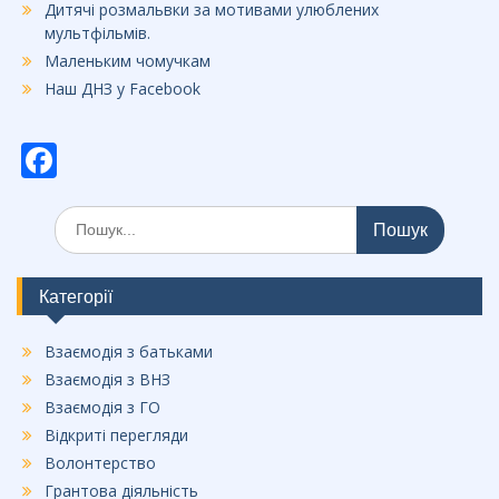
Дитячі розмальвки за мотивами улюблених
мультфільмів.
Маленьким чомучкам
Наш ДНЗ у Facebook
F
ac
Шукати:
e
b
o
Категорії
o
Взаємодія з батьками
k
Взаємодія з ВНЗ
Взаємодія з ГО
Відкриті перегляди
Волонтерство
Грантова діяльність