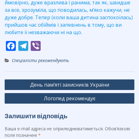
ймовірно, дуже вразлива і ранима, так як, швидше
за все, зрозуміла, що поводилась, м’яко кажучи, не
дуже добре. Тепер (коли ваша дитина заспокоїлась)
прийшов час обіймів і запевнень в тому, що ви
любите її незважаючи ні на що.
F
T
Vi
ac
el
b
Спеціалісти рекомендують
e
e
er
b
gr
Навігація
o
a
День пам’яті захисників України
записів
o
m
Логопед рекомендує
k
Залишити відповідь
Ваша e-mail адреса не оприлюднюватиметься.
Обов’язкові
поля позначені
*