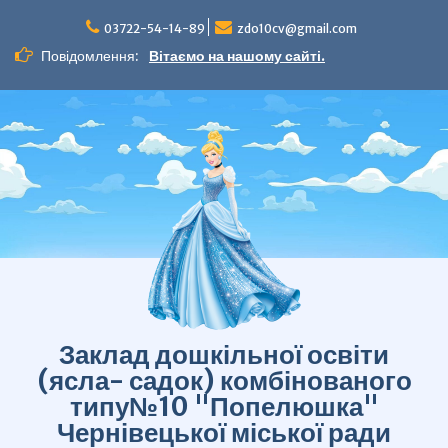
Перейти
до
03722-54-14-89
zdo10cv@gmail.com
вмісту
Повідомлення:
Вітаємо на нашому сайті.
Заклад дошкільної освіти
(ясла- садок) комбінованого
типу№10 "Попелюшка"
Чернівецької міської ради