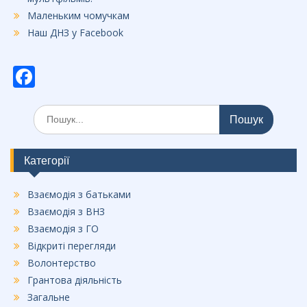
Маленьким чомучкам
Наш ДНЗ у Facebook
F
ac
Шукати:
e
b
o
Категорії
o
Взаємодія з батьками
k
Взаємодія з ВНЗ
Взаємодія з ГО
Відкриті перегляди
Волонтерство
Грантова діяльність
Загальне