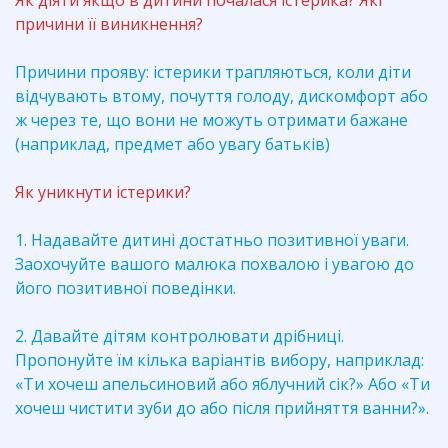
Як діяти якщо в дитини почалася істерика? Які
причини її виникнення?
Причини прояву: істерики трапляються, коли діти
відчувають втому, почуття голоду, дискомфорт або
ж через те, що вони не можуть отримати бажане
(наприклад, предмет або увагу батьків)
Як уникнути істерики?
1. Надавайте дитині достатньо позитивної уваги.
Заохочуйте вашого малюка похвалою і увагою до
його позитивної поведінки.
2. Давайте дітям контролювати дрібниці.
Пропонуйте їм кілька варіантів вибору, наприклад:
«Ти хочеш апельсиновий або яблучний сік?» Або «Ти
хочеш чистити зуби до або після прийняття ванни?».