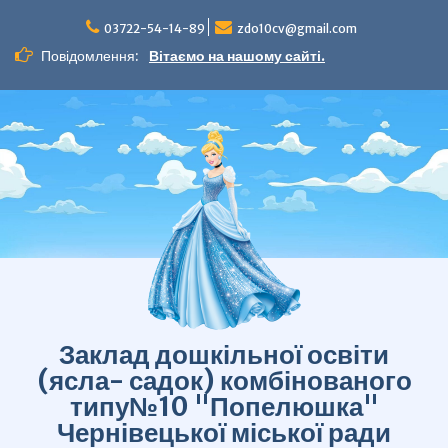
Перейти
до
03722-54-14-89
zdo10cv@gmail.com
вмісту
Повідомлення:
Вітаємо на нашому сайті.
Заклад дошкільної освіти
(ясла- садок) комбінованого
типу№10 "Попелюшка"
Чернівецької міської ради