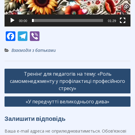
00:00
01:29
F
T
Vi
ac
el
b
Взаємодія з батьками
e
e
er
b
gr
Навігація
o
a
Тренінг для педагогів на тему: «Роль
записів
самоменеджменту у профілактиці професійного
o
m
стресу»
k
«У передчутті великоднього дива»
Залишити відповідь
Ваша e-mail адреса не оприлюднюватиметься.
Обов’язкові