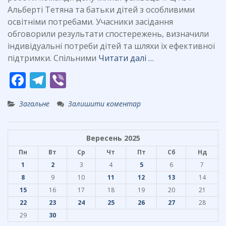
Альберті Тетяна та батьки дітей з особливими
освітніми потребами. Учасники засідання
обговорили результати спостережень, визначили
індивідуальні потреби дітей та шляхи їх ефективної
підтримки. Спільними
Читати далі …
F
T
Vi
ac
el
b
Загальне
Залишити коментар
e
e
er
b
gr
Вересень 2025
o
a
Пн
Вт
Ср
Чт
Пт
Сб
Нд
o
m
1
2
3
4
5
6
7
k
8
9
10
11
12
13
14
15
16
17
18
19
20
21
22
23
24
25
26
27
28
29
30