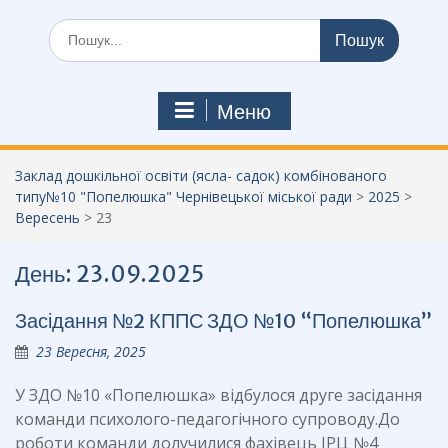
Шукати:
Меню
Заклад дошкільної освіти (ясла- садок) комбінованого
типу№10 "Попелюшка" Чернівецької міської ради
>
2025
>
Вересень
>
23
День:
23.09.2025
Засідання №2 КППС ЗДО №10 “Попелюшка”
23 Вересня, 2025
У ЗДО №10 «Попелюшка» відбулося друге засідання
команди психолого-педагогічного супроводу.До
роботи команди долучилися фахівець ІРЦ №4