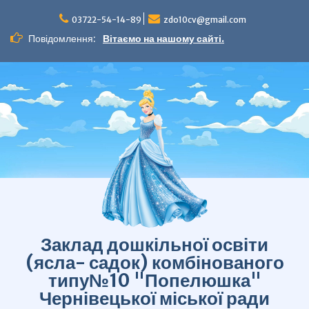
Перейти
до
03722-54-14-89
zdo10cv@gmail.com
вмісту
Повідомлення:
Вітаємо на нашому сайті.
Заклад дошкільної освіти
(ясла- садок) комбінованого
типу№10 "Попелюшка"
Чернівецької міської ради