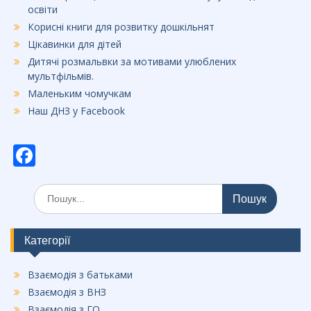
освіти
Корисні книги для розвитку дошкільнят
Цікавинки для дітей
Дитячі розмальвки за мотивами улюблених
мультфільмів.
Маленьким чомучкам
Наш ДНЗ у Facebook
F
ac
Шукати:
e
b
o
Категорії
o
Взаємодія з батьками
k
Взаємодія з ВНЗ
Взаємодія з ГО