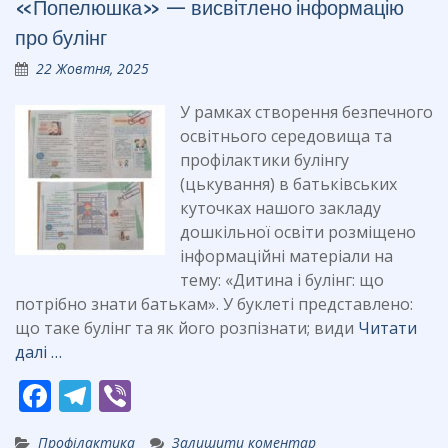
«Попелюшка» — висвітлено інформацію
o
m
про булінг
k
22 Жовтня, 2025
У рамках створення безпечного
освітнього середовища та
профілактики булінгу
(цькування) в батьківських
куточках нашого закладу
дошкільної освіти розміщено
інформаційні матеріали на
тему: «Дитина і булінг: що
потрібно знати батькам». У буклеті представлено:
що таке булінг та як його розпізнати; види
Читати
далі …
F
T
Vi
ac
el
b
Профілактика
Залишити коментар