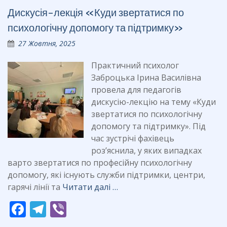
b
gr
Дискусія-лекція «Куди звертатися по
o
a
психологічну допомогу та підтримку»
o
m
27 Жовтня, 2025
k
Практичний психолог
Заброцька Ірина Василівна
провела для педагогів
дискусію-лекцію на тему «Куди
звертатися по психологічну
допомогу та підтримку». Під
час зустрічі фахівець
роз’яснила, у яких випадках
варто звертатися по професійну психологічну
допомогу, які існують служби підтримки, центри,
гарячі лінії та
Читати далі …
F
T
Vi
ac
el
b