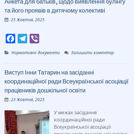
Анкета для батьків, щодо виявлення булінгу
o
a
та його проявів в дитячому колективі
o
m
25 Жовтня, 2025
k
F
T
Vi
ac
el
b
Нормативні документи
Залишити коментар
e
e
er
b
gr
Виступ Інни Татарин на засіданні
o
a
координаційної ради Всеукраїнської асоціації
o
m
працівників дошкільної освіти
k
23 Жовтня, 2025
У межах засідання
координаційної ради
Всеукраїнської асоціації