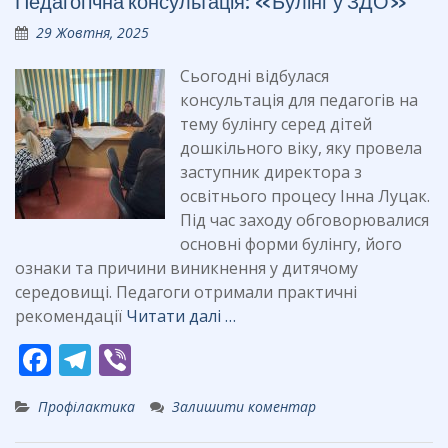
Педагогічна консультація: «Булінг у ЗДО»
o
a
29 Жовтня, 2025
o
m
k
Сьогодні відбулася
консультація для педагогів на
тему булінгу серед дітей
дошкільного віку, яку провела
заступник директора з
освітнього процесу Інна Луцак.
Під час заходу обговорювалися
основні форми булінгу, його
ознаки та причини виникнення у дитячому
середовищі. Педагоги отримали практичні
рекомендації
Читати далі …
F
T
Vi
ac
el
b
Профілактика
Залишити коментар
e
e
er