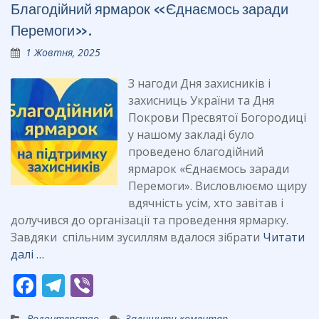
Благодійний ярмарок «Єднаємось заради
o
a
Перемоги».
o
m
1 Жовтня, 2025
k
З нагоди Дня захисників і
захисниць України та Дня
Покрови Пресвятої Богородиці
у нашому закладі було
проведено благодійний
ярмарок «Єднаємось заради
Перемоги». Висловлюємо щиру
вдячність усім, хто завітав і
долучився до організації та проведення ярмарку.
Завдяки спільним зусиллям вдалося зібрати
Читати
далі …
F
T
Vi
ac
el
b
Волонтерство
Залишити коментар