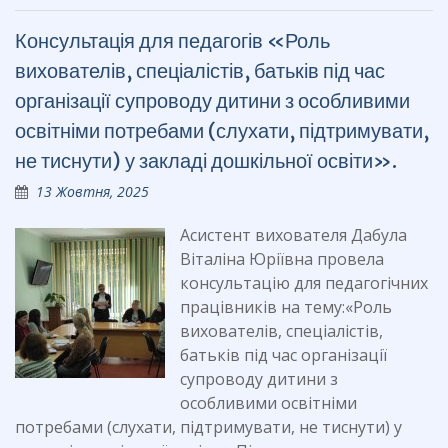
b
gr
Консультація для педагогів «Роль
o
a
вихователів, спеціалістів, батьків під час
o
m
організації супроводу дитини з особливими
k
освітніми потребами (слухати, підтримувати,
не тиснути) у закладі дошкільної освіти».
13 Жовтня, 2025
Асистент вихователя Дабула
Віталіна Юріївна провела
консультацію для педагогічних
працівників на тему:«Роль
вихователів, спеціалістів,
батьків під час організації
супроводу дитини з
особливими освітніми
потребами (слухати, підтримувати, не тиснути) у