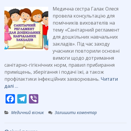
k
Медична сестра Галак Олеся
провела консультацію для
помічників вихователів на
тему «Санітарний регламент
для дошкільних навчальних
закладів». Під час заходу
учасники повторили основні
вимоги щодо дотримання
санітарно-гігієнічних норм, правил прибирання
приміщень, зберігання і подачі їжі, а також
профілактики інфекційних захворювань.
Читати
далі …
F
T
Vi
ac
el
b
Медичний вісник
Залишити коментар
e
e
er
b
gr