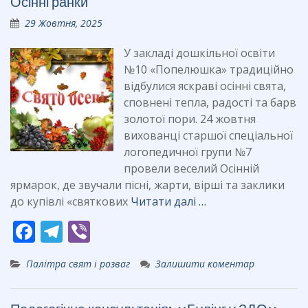
Осінні ранки
o
a
29 Жовтня, 2025
o
m
k
У закладі дошкільної освіти
№10 «Попелюшка» традиційно
відбулися яскраві осінні свята,
сповнені тепла, радості та барв
золотої пори. 24 жовтня
вихованці старшої спеціальної
логопедичної групи №7
провели веселий Осінній
ярмарок, де звучали пісні, жарти, вірші та заклики
до купівлі «святкових
Читати далі …
F
T
Vi
ac
el
b
Палітра свят і розваг
Залишити коментар
e
e
er
b
gr