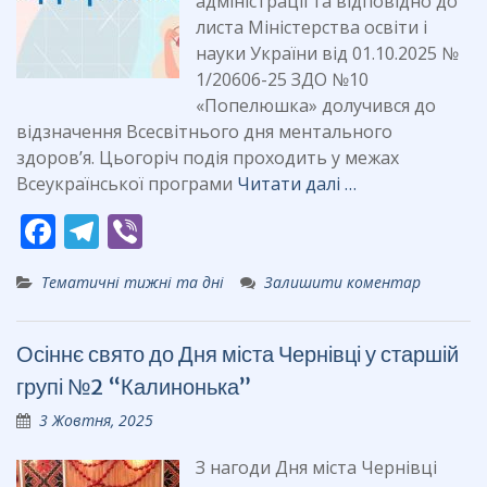
адміністрації та відповідно до
листа Міністерства освіти і
науки України від 01.10.2025 №
1/20606-25 ЗДО №10
«Попелюшка» долучився до
відзначення Всесвітнього дня ментального
здоров’я. Цьогоріч подія проходить у межах
Всеукраїнської програми
Читати далі …
F
T
Vi
ac
el
b
Тематичні тижні та дні
Залишити коментар
e
e
er
b
gr
Осіннє свято до Дня міста Чернівці у старшій
o
a
групі №2 “Калинонька”
o
m
3 Жовтня, 2025
k
З нагоди Дня міста Чернівці