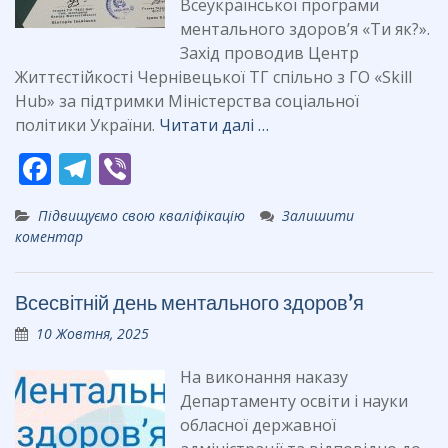
Всеукраїнської програми
ментального здоров’я «Ти як?».
Захід проводив Центр
Життєстійкості Чернівецької ТГ спільно з ГО «Skill
Hub» за підтримки Міністерства соціальної
політики України.
Читати далі …
F
T
Vi
ac
el
b
Підвищуємо свою кваліфікацію
Залишити
e
e
er
коментар
b
gr
o
a
Всесвітній день ментального здоров’я
o
m
10 Жовтня, 2025
k
На виконання наказу
Департаменту освіти і науки
обласної державної