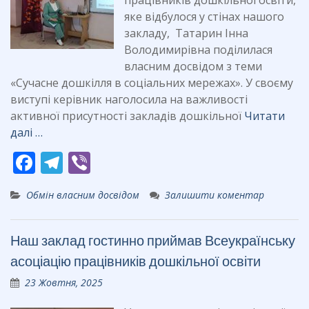
працівників дошкільної освіти,
яке відбулося у стінах нашого
закладу, Татарин Інна
Володимирівна поділилася
власним досвідом з теми
«Сучасне дошкілля в соціальних мережах». У своєму
виступі керівник наголосила на важливості
активної присутності закладів дошкільної
Читати
далі …
F
T
Vi
ac
el
b
Обмін власним досвідом
Залишити коментар
e
e
er
b
gr
Наш заклад гостинно приймав Всеукраїнську
o
a
асоціацію працівників дошкільної освіти
o
m
23 Жовтня, 2025
k