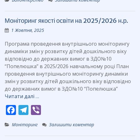
e
e
er
b
gr
Моніторинг якості освіти на 2025/2026 н.р.
o
a
1 Жовтня, 2025
o
m
k
Програма проведення внутрішнього моніторингу
динаміки змін у розвитку дітей дошкільного віку
відповідно до державних вимог в ЗДО№10
“Попелюшка” в 2025/2026 навчальному році План
проведення внутрішнього моніторингу динаміки
змін у розвитку дітей дошкільного віку відповідно
до державних вимог в ЗДО№10 “Попелюшка”
Читати далі …
F
T
Vi
ac
el
b
Моніторинг
Залишити коментар
e
e
er
b
gr