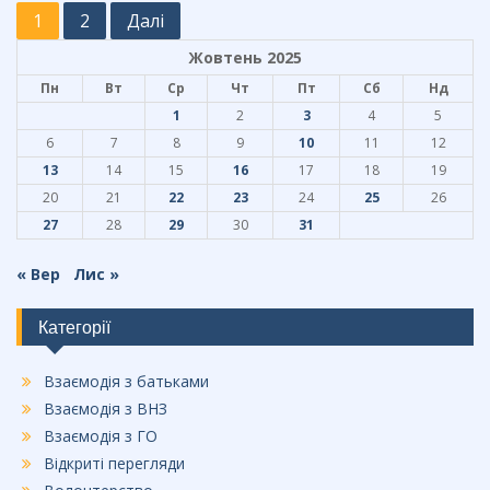
Навігація
1
2
Далі
o
a
записів
o
m
Жовтень 2025
Пн
Вт
Ср
Чт
Пт
Сб
Нд
k
1
2
3
4
5
6
7
8
9
10
11
12
13
14
15
16
17
18
19
20
21
22
23
24
25
26
27
28
29
30
31
« Вер
Лис »
Категорії
Взаємодія з батьками
Взаємодія з ВНЗ
Взаємодія з ГО
Відкриті перегляди