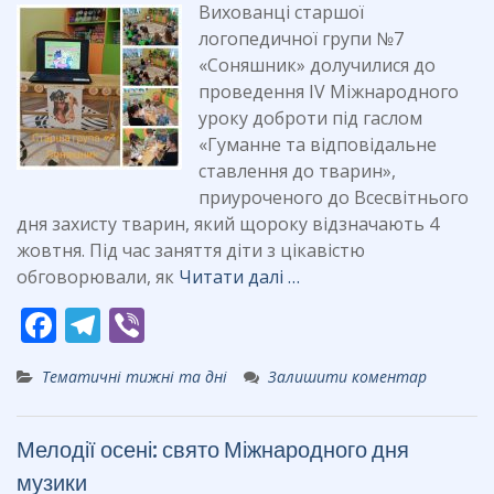
Вихованці старшої
логопедичної групи №7
«Соняшник» долучилися до
проведення IV Міжнародного
уроку доброти під гаслом
«Гуманне та відповідальне
ставлення до тварин»,
приуроченого до Всесвітнього
дня захисту тварин, який щороку відзначають 4
жовтня. Під час заняття діти з цікавістю
обговорювали, як
Читати далі …
F
T
Vi
ac
el
b
Тематичні тижні та дні
Залишити коментар
e
e
er
b
gr
Мелодії осені: свято Міжнародного дня
o
a
музики