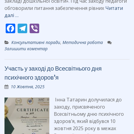
закладі дошкільної освіти». Під час заходу педагоги
обговорили питання забезпечення рівних
Читати
далі …
F
T
Vi
ac
el
b
Консультативні поради
,
Методична робота
e
e
er
Залишити коментар
b
gr
o
a
Участь у заході до Всесвітнього дня
o
m
психічного здоров’я
k
10 Жовтня, 2025
Інна Татарин долучилася до
заходу, присвяченого
Всесвітньому дню психічного
здоров’я, який відбувся 10
жовтня 2025 року в межах