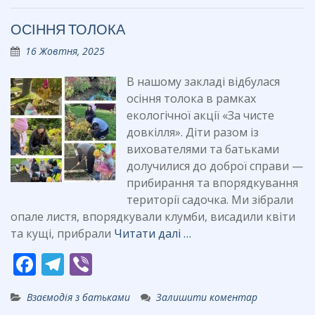
b
gr
ОСІННЯ ТОЛОКА
o
a
16 Жовтня, 2025
o
m
k
В нашому закладі відбулася
осіння толока в рамках
екологічної акції «За чисте
довкілля». Діти разом із
вихователями та батьками
долучилися до доброї справи —
прибирання та впорядкування
території садочка. Ми зібрали
опале листя, впорядкували клумби, висадили квіти
та кущі, прибрали
Читати далі …
F
T
Vi
ac
el
b
Взаємодія з батьками
Залишити коментар
e
e
er