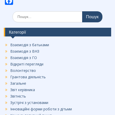
F
ac
Шукати:
e
b
o
Категорії
o
Взаємодія з батьками
k
Взаємодія з ВНЗ
Взаємодія з ГО
Відкриті перегляди
Волонтерство
Грантова діяльність
Загальне
Звіт керівника
Звітність
Зустрічі з установами
Інноваційні форми роботи з дітьми