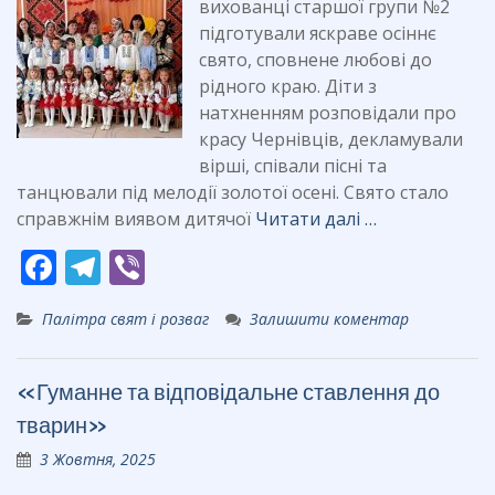
вихованці старшої групи №2
підготували яскраве осіннє
свято, сповнене любові до
рідного краю. Діти з
натхненням розповідали про
красу Чернівців, декламували
вірші, співали пісні та
танцювали під мелодії золотої осені. Свято стало
справжнім виявом дитячої
Читати далі …
F
T
Vi
ac
el
b
Палітра свят і розваг
Залишити коментар
e
e
er
b
gr
«Гуманне та відповідальне ставлення до
o
a
тварин»
o
m
3 Жовтня, 2025
k