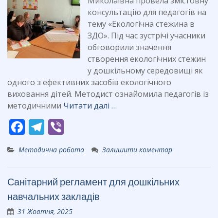
Миколаївна провела змістовну
консультацію для педагогів на
тему «Екологічна стежина в
ЗДО». Під час зустрічі учасники
обговорили значення
створення екологічних стежин
у дошкільному середовищі як
одного з ефективних засобів екологічного
виховання дітей. Методист ознайомила педагогів із
методичними
Читати далі …
F
T
Vi
ac
el
b
Методична робота
Залишити коментар
e
e
er
b
gr
Санітарний регламент для дошкільних
o
a
навчальних закладів
o
m
31 Жовтня, 2025