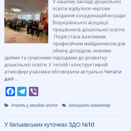
У нашому закладі дошкільної
освіти відбулося чергове
засідання координаційної ради
Всеукраїнської асоціації
працівників дошкільної освіти.
Подія стала важливим
професійним майданчиком для
обміну досвідом, новими
ідеями та сучасними підходами до розвитку
дошкільної освіти. У теплій і конструктивній
атмосфері учасники обговорили актуальні
Читати
далі …
F
T
Vi
ac
el
b
Участь у заходах міста
Залишити коментар
e
e
er
b
gr
У батьківських куточках ЗДО №10
o
a