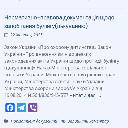
e
e
er
b
gr
Нормативно-правова документація щодо
o
a
запобігання булінгу(цькуванню)
o
m
22 Жовтня, 2025
k
Закон України «Про охорону дитинства» Закон
України «Про внесення змін до деяких
законодавчих актів України щодо протидії булінгу
(цькуванню)» Наказ Міністерства соціальної
політики України, Міністерства внутрішніх справ
України, Міністерства освіти і науки України,
Міністерства охорони здоров`я України від
19.08.2014 №564/836/945/577
Читати далі …
F
T
Vi
ac
el
b
Нормативні документи
Залишити коментар
e
e
er