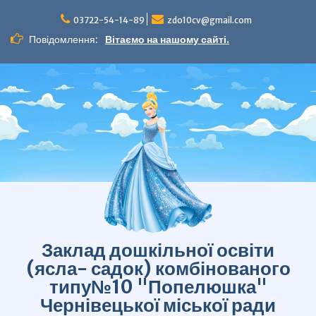
Перейти
до
03722-54-14-89
zdo10cv@gmail.com
вмісту
Повідомлення:
Вітаємо на нашому сайті.
Заклад дошкільної освіти
(ясла- садок) комбінованого
типу№10 "Попелюшка"
Чернівецької міської ради