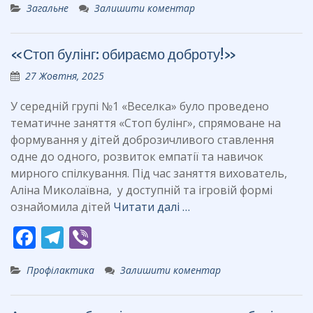
Загальне
Залишити коментар
e
e
er
b
gr
«Стоп булінг: обираємо доброту!»
o
a
27 Жовтня, 2025
o
m
k
У середній групі №1 «Веселка» було проведено
тематичне заняття «Стоп булінг», спрямоване на
формування у дітей доброзичливого ставлення
одне до одного, розвиток емпатії та навичок
мирного спілкування. Під час заняття вихователь,
Аліна Миколаївна, у доступній та ігровій формі
ознайомила дітей
Читати далі …
F
T
Vi
ac
el
b
Профілактика
Залишити коментар
e
e
er
b
gr