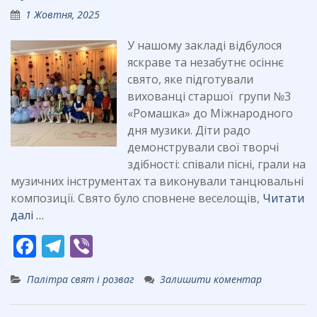
o
m
1 Жовтня, 2025
k
У нашому закладі відбулося
яскраве та незабутнє осіннє
свято, яке підготували
вихованці старшої групи №3
«Ромашка» до Міжнародного
дня музики. Діти радо
демонстрували свої творчі
здібності: співали пісні, грали на
музичних інструментах та виконували танцювальні
композиції. Свято було сповнене веселощів,
Читати
далі …
F
T
Vi
ac
el
b
Палітра свят і розваг
Залишити коментар
e
e
er
b
gr