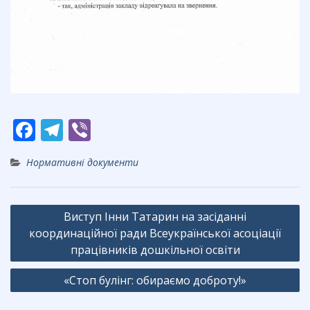
F
T
Vi
ac
el
b
Нормативні документи
e
e
er
b
gr
Навігація
o
a
Виступ Інни Татарин на засіданні
записів
координаційної ради Всеукраїнської асоціації
o
m
працівників дошкільної освіти
k
«Стоп булінг: обираємо доброту!»