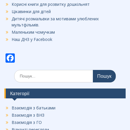
Корисні книги для розвитку дошкільнят
Цікавинки для дітей
Дитячі розмальвки за мотивами улюблених
мультфільмів.
Маленьким чомучкам
Наш ДНЗ у Facebook
F
ac
Шукати:
e
b
o
Категорії
o
Взаємодія з батьками
k
Взаємодія з ВНЗ
Взаємодія з ГО
Відкриті перегляди