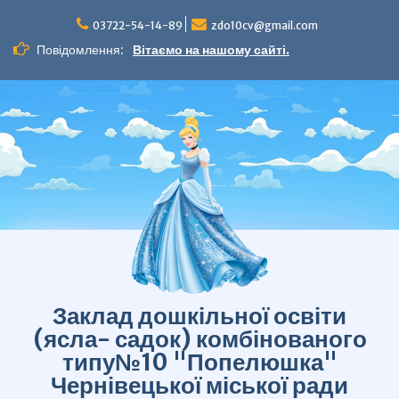
Перейти
до
03722-54-14-89
zdo10cv@gmail.com
вмісту
Повідомлення:
Вітаємо на нашому сайті.
Заклад дошкільної освіти
(ясла- садок) комбінованого
типу№10 "Попелюшка"
Чернівецької міської ради