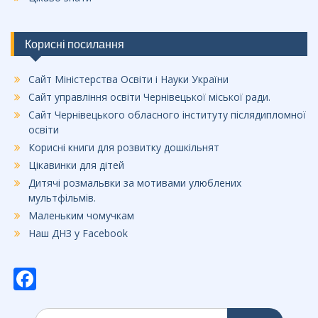
Корисні посилання
Сайт Міністерства Освіти і Науки України
Сайт управління освіти Чернівецької міської ради.
Сайт Чернівецького обласного інституту післядипломної
освіти
Корисні книги для розвитку дошкільнят
Цікавинки для дітей
Дитячі розмальвки за мотивами улюблених
мультфільмів.
Маленьким чомучкам
Наш ДНЗ у Facebook
F
ac
Шукати: