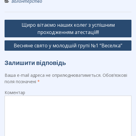
Волонтерство
e
e
er
b
gr
Навігація
o
a
Щиро вітаємо наших колег з успішним
записів
o
m
проходженням атестації!!!
k
Весняне свято у молодшій групі №1 “Веселка”
Залишити відповідь
Ваша e-mail адреса не оприлюднюватиметься.
Обов’язкові
поля позначені
*
Коментар