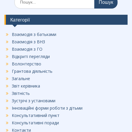
e
b
o
Категорії
o
Взаємодія з батьками
k
Взаємодія з ВНЗ
Взаємодія з ГО
Відкриті перегляди
Волонтерство
Грантова діяльність
Загальне
Звіт керівника
Звітність
Зустрічі з установами
Інноваційні форми роботи з дітьми
Консультативний пункт
Консультативні поради
Контакти