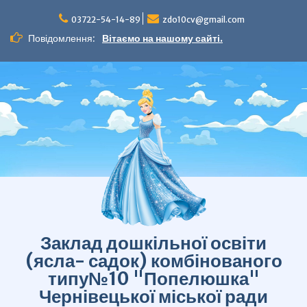
Перейти
до
03722-54-14-89
zdo10cv@gmail.com
вмісту
Повідомлення:
Вітаємо на нашому сайті.
Заклад дошкільної освіти
(ясла- садок) комбінованого
типу№10 "Попелюшка"
Чернівецької міської ради