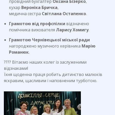
провідний бухгалтер
Оксана Бізерко
,
кухар
Вероніка Бричка
,
медична сестра
Світлана Остапенко
.
Грамотою від профспілки
відзначено
помічника вихователя
Ларису Хомигу
.
Грамотою Чернівецької міської ради
нагороджено музичного керівника
Марію
Романюк
.
???? Вітаємо наших колег із заслуженими
відзнаками!
Їхня щоденна праця робить дитинство малюків
яскравим, щасливим і наповненим турботою.