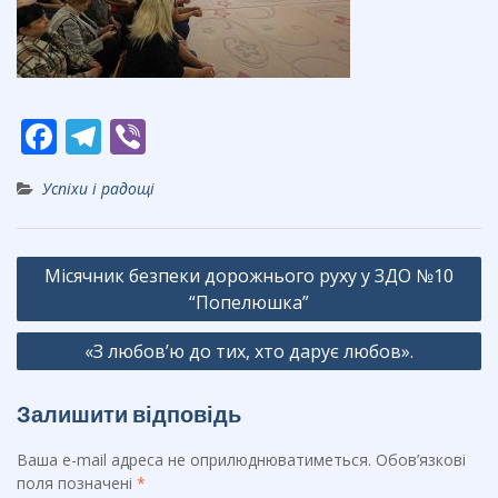
F
T
Vi
ac
el
b
Успіхи і радощі
e
e
er
b
gr
Навігація
o
a
Місячник безпеки дорожнього руху у ЗДО №10
записів
o
m
“Попелюшка”
k
«З любов’ю до тих, хто дарує любов».
Залишити відповідь
Ваша e-mail адреса не оприлюднюватиметься.
Обов’язкові
поля позначені
*