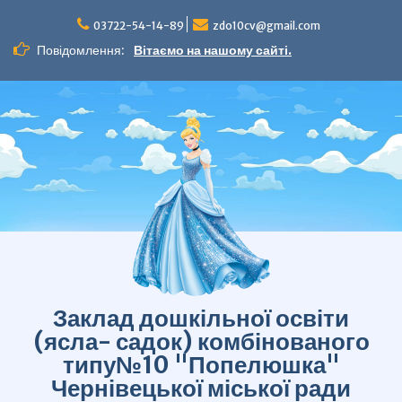
Перейти
до
03722-54-14-89
zdo10cv@gmail.com
вмісту
Повідомлення:
Вітаємо на нашому сайті.
Заклад дошкільної освіти
(ясла- садок) комбінованого
типу№10 "Попелюшка"
Чернівецької міської ради