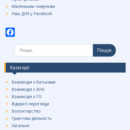
Маленьким чомучкам
Наш ДНЗ у Facebook
F
ac
Шукати:
e
b
o
Категорії
o
Взаємодія з батьками
k
Взаємодія з ВНЗ
Взаємодія з ГО
Відкриті перегляди
Волонтерство
Грантова діяльність
Загальне