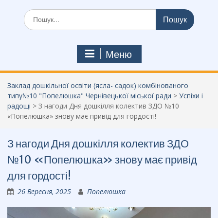
Шукати:
Меню
Заклад дошкільної освіти (ясла- садок) комбінованого
типу№10 "Попелюшка" Чернівецької міської ради
>
Успіхи і
радощі
>
З нагоди Дня дошкілля колектив ЗДО №10
«Попелюшка» знову має привід для гордості!
З нагоди Дня дошкілля колектив ЗДО
№10 «Попелюшка» знову має привід
для гордості!
26 Вересня, 2025
Попелюшка