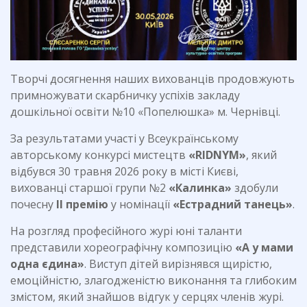
Творчі досягнення наших вихованців продовжують
примножувати скарбничку успіхів закладу
дошкільної освіти №10 «Попелюшка» м. Чернівці.
За результатами участі у Всеукраїнському
авторському конкурсі мистецтв
«RIDNYM»
, який
відбувся 30 травня 2026 року в місті Києві,
вихованці старшої групи №2
«Калинка»
здобули
почесну
ІІ премію
у номінації
«Естрадний танець»
.
На розгляд професійного журі юні таланти
представили хореографічну композицію
«А у мами
одна єдина»
. Виступ дітей вирізнявся щирістю,
емоційністю, злагодженістю виконання та глибоким
змістом, який знайшов відгук у серцях членів журі.