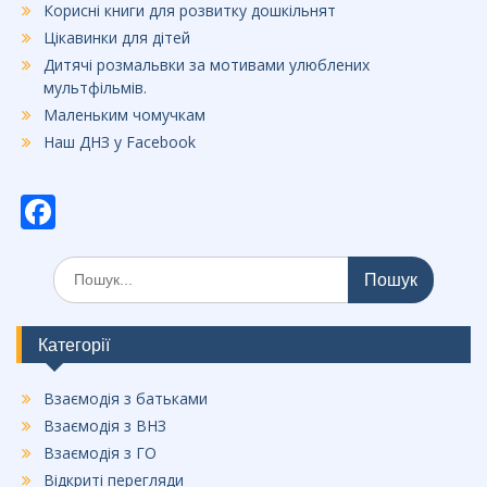
Корисні книги для розвитку дошкільнят
Цікавинки для дітей
Дитячі розмальвки за мотивами улюблених
мультфільмів.
Маленьким чомучкам
Наш ДНЗ у Facebook
F
ac
Шукати:
e
b
o
Категорії
o
Взаємодія з батьками
k
Взаємодія з ВНЗ
Взаємодія з ГО
Відкриті перегляди