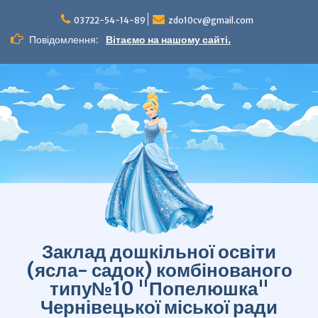
Перейти
до
03722-54-14-89
zdo10cv@gmail.com
вмісту
Повідомлення:
Вітаємо на нашому сайті.
Заклад дошкільної освіти
(ясла- садок) комбінованого
типу№10 "Попелюшка"
Чернівецької міської ради