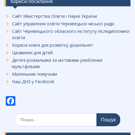
Корисні посилання
Сайт Міністерства Освіти і Науки України
Сайт управління освіти Чернівецької міської ради.
Сайт Чернівецького обласного інституту післядипломної
освіти
Корисні книги для розвитку дошкільнят
Цікавинки для дітей
Дитячі розмальвки за мотивами улюблених
мультфільмів.
Маленьким чомучкам
Наш ДНЗ у Facebook
F
ac
Шукати:
e
b