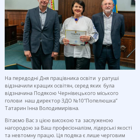
На передодні Дня працівника освіти у ратуші
відзначили кращих освітян, серед яких була
відзначина Подякою Чернівецького міського
голови наш директор ЗДО №10″Попелюшка”
Татарин Інна Володимирівна.
Вітаємо Вас з цією високою та заслуженою
нагородою за Ваш професіоналізм, лідерські якості
та невтомну працю. Ця подяка є лише черговим