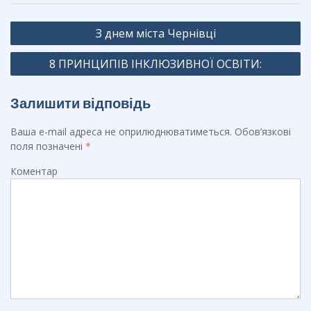
b
gr
Навігація
o
a
З днем міста Чернівці
записів
o
m
8 ПРИНЦИПІВ ІНКЛЮЗИВНОЇ ОСВІТИ:
k
Залишити відповідь
Ваша e-mail адреса не оприлюднюватиметься.
Обов’язкові
поля позначені
*
Коментар