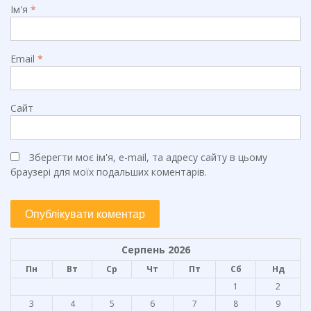
Ім'я
*
Email
*
Сайт
Зберегти моє ім'я, e-mail, та адресу сайту в цьому
браузері для моїх подальших коментарів.
Серпень 2026
Пн
Вт
Ср
Чт
Пт
Сб
Нд
1
2
3
4
5
6
7
8
9