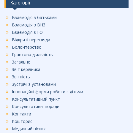
o
Категорії
o
Взаємодія з батьками
k
Взаємодія з ВНЗ
Взаємодія з ГО
Відкриті перегляди
Волонтерство
Грантова діяльність
Загальне
Звіт керівника
Звітність
Зустрічі з установами
Інноваційні форми роботи з дітьми
Консультативний пункт
Консультативні поради
Контакти
Кошторис
Медичний вісник