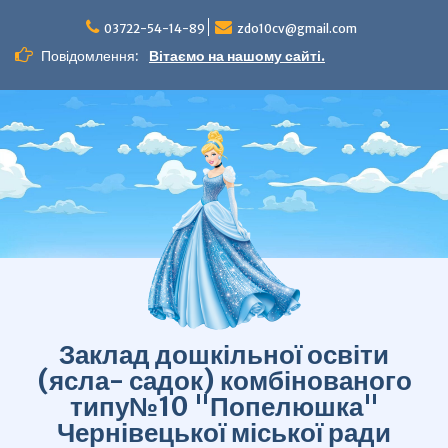
Перейти
до
03722-54-14-89
zdo10cv@gmail.com
вмісту
Повідомлення:
Вітаємо на нашому сайті.
Заклад дошкільної освіти
(ясла- садок) комбінованого
типу№10 "Попелюшка"
Чернівецької міської ради