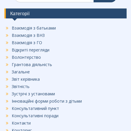
b
o
Категорії
o
Взаємодія з батьками
k
Взаємодія з ВНЗ
Взаємодія з ГО
Відкриті перегляди
Волонтерство
Грантова діяльність
Загальне
Звіт керівника
Звітність
Зустрічі з установами
Інноваційні форми роботи з дітьми
Консультативний пункт
Консультативні поради
Контакти
Кошторис