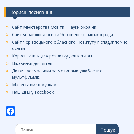
Корисні посилання
Сайт Міністерства Освіти і Науки України
Сайт управління освіти Чернівецької міської ради.
Сайт Чернівецького обласного інституту післядипломної
освіти
Корисні книги для розвитку дошкільнят
Цікавинки для дітей
Дитячі розмальвки за мотивами улюблених
мультфільмів.
Маленьким чомучкам
Наш ДНЗ у Facebook
F
ac
Шукати:
e