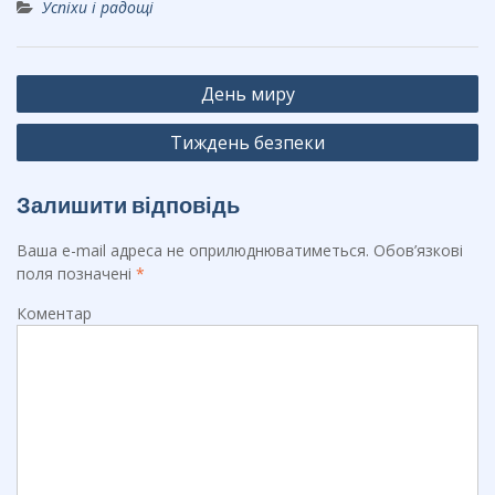
Успіхи і радощі
e
e
er
b
gr
Навігація
o
a
День миру
записів
o
m
Тиждень безпеки
k
Залишити відповідь
Ваша e-mail адреса не оприлюднюватиметься.
Обов’язкові
поля позначені
*
Коментар