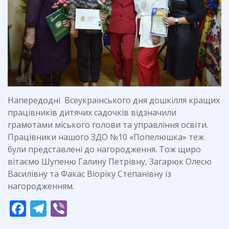
Напередодні Всеукраїнського дня дошкілля кращих
працівників дитячих садочків відзначили
грамотами міського голови та управління освіти.
Працівники нашого ЗДО №10 «Попелюшка» теж
були представлені до нагородження. Тож щиро
вітаємо Шупеню Галину Петрівну, Загарюк Олесю
Василівну та Факас Віоріку Степанівну із
нагородженням.
F
T
Vi
ac
el
b