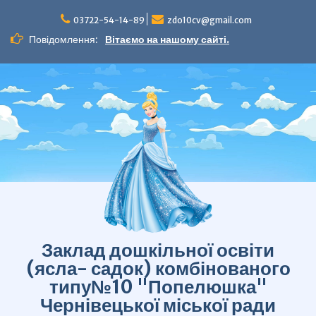
Перейти
до
03722-54-14-89
zdo10cv@gmail.com
вмісту
Повідомлення:
Вітаємо на нашому сайті.
Заклад дошкільної освіти
(ясла- садок) комбінованого
типу№10 "Попелюшка"
Чернівецької міської ради