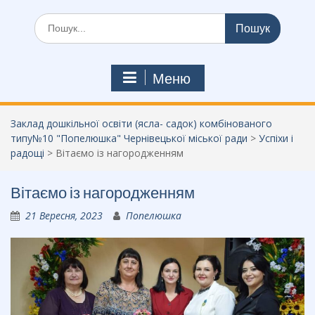
Шукати:
Меню
Заклад дошкільної освіти (ясла- садок) комбінованого
типу№10 "Попелюшка" Чернівецької міської ради
>
Успіхи і
радощі
>
Вітаємо із нагородженням
Вітаємо із нагородженням
21 Вересня, 2023
Попелюшка