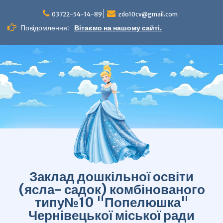
Перейти
до
03722-54-14-89
zdo10cv@gmail.com
вмісту
Повідомлення:
Вітаємо на нашому сайті.
Заклад дошкільної освіти
(ясла- садок) комбінованого
типу№10 "Попелюшка"
Чернівецької міської ради