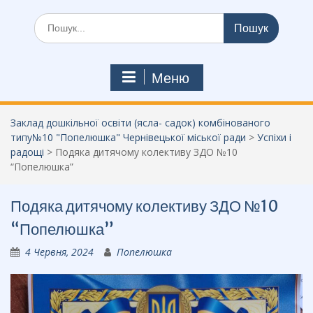
Шукати:
Меню
Заклад дошкільної освіти (ясла- садок) комбінованого
типу№10 "Попелюшка" Чернівецької міської ради
>
Успіхи і
радощі
>
Подяка дитячому колективу ЗДО №10
“Попелюшка”
Подяка дитячому колективу ЗДО №10
“Попелюшка”
4 Червня, 2024
Попелюшка