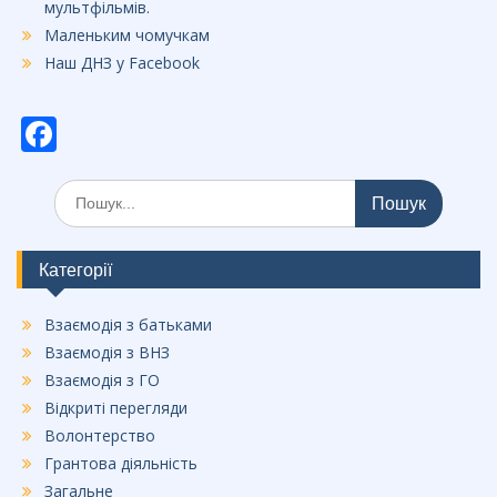
мультфільмів.
Маленьким чомучкам
Наш ДНЗ у Facebook
F
ac
Шукати:
e
b
o
Категорії
o
Взаємодія з батьками
k
Взаємодія з ВНЗ
Взаємодія з ГО
Відкриті перегляди
Волонтерство
Грантова діяльність
Загальне