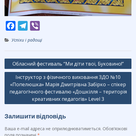
F
T
Vi
ac
el
b
Успіхи і радощі
e
e
er
b
gr
Навігація
o
a
Обласний фестиваль “Ми діти твої, Буковино!”
записів
o
m
Інструктор з фізичного виховання ЗДО №10
k
«Попелюшка» Марія Дмитрівна Забірко – спікер
педагогічного фестивалю «Дошкілля – територія
креативних педагогів» Level 3
Залишити відповідь
Ваша e-mail адреса не оприлюднюватиметься.
Обов’язкові
поля позначені
*