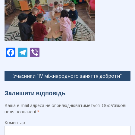
F
T
Vi
ac
el
b
e
e
er
Навігація
Учасники “IV міжнародного заняття доброти”
b
gr
записів
o
a
Залишити відповідь
o
m
Ваша e-mail адреса не оприлюднюватиметься.
Обов’язкові
k
поля позначені
*
Коментар