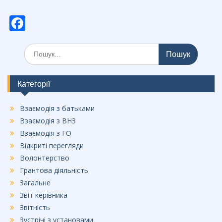
F
ac
Шукати:
e
b
o
Категорії
o
Взаємодія з батьками
k
Взаємодія з ВНЗ
Взаємодія з ГО
Відкриті перегляди
Волонтерство
Грантова діяльність
Загальне
Звіт керівника
Звітність
Зустрічі з установами