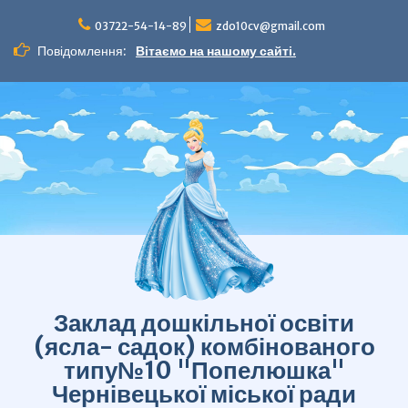
Перейти
до
03722-54-14-89
zdo10cv@gmail.com
вмісту
Повідомлення:
Вітаємо на нашому сайті.
Заклад дошкільної освіти
(ясла- садок) комбінованого
типу№10 "Попелюшка"
Чернівецької міської ради