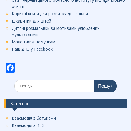
Сайт Чернівецького обласного інституту післядипломної
освіти
Корисні книги для розвитку дошкільнят
Цікавинки для дітей
Дитячі розмальвки за мотивами улюблених
мультфільмів.
Маленьким чомучкам
Наш ДНЗ у Facebook
F
ac
Шукати:
e
b
o
Категорії
o
Взаємодія з батьками
k
Взаємодія з ВНЗ