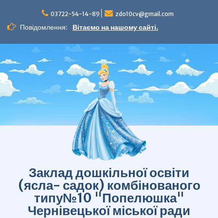
Перейти
до
03722-54-14-89
zdo10cv@gmail.com
вмісту
Повідомлення:
Вітаємо на нашому сайті.
Заклад дошкільної освіти
(ясла- садок) комбінованого
типу№10 "Попелюшка"
Чернівецької міської ради