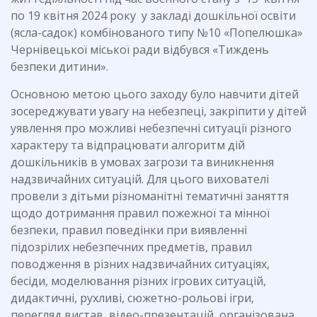
по 19 квітня 2024 року у закладі дошкільної освіти
(ясла-садок) комбінованого типу №10 «Попелюшка»
Чернівецької міської ради відбувся «Тиждень
безпеки дитини».
Основною метою цього заходу було навчити дітей
зосереджувати увагу на небезпеці, закріпити у дітей
уявлення про можливі небезпечні ситуації різного
характеру та відпрацювати алгоритм дій
дошкільників в умовах загрози та виникнення
надзвичайних ситуацій. Для цього вихователі
провели з дітьми різноманітні тематичні заняття
щодо дотримання правил пожежної та мінної
безпеки, правил поведінки при виявленні
підозрілих небезпечних предметів, правил
поводження в різних надзвичайних ситуаціях,
бесіди, моделювання різних ігрових ситуацій,
дидактичні, рухливі, сюжетно-рольові ігри,
перегляд вистав, відео-презентацій, організована