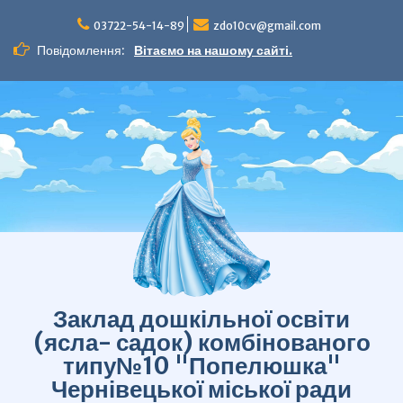
Перейти
до
03722-54-14-89
zdo10cv@gmail.com
вмісту
Повідомлення:
Вітаємо на нашому сайті.
Заклад дошкільної освіти
(ясла- садок) комбінованого
типу№10 "Попелюшка"
Чернівецької міської ради