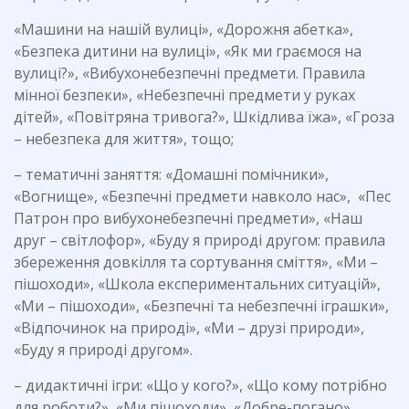
«Машини на нашій вулиці», «Дорожня абетка»,
«Безпека дитини на вулиці», «Як ми граємося на
вулиці?», «Вибухонебезпечні предмети. Правила
мінної безпеки», «Небезпечні предмети у руках
дітей», «Повітряна тривога?», Шкідлива їжа», «Гроза
– небезпека для життя», тощо;
– тематичні заняття: «Домашні помічники»,
«Вогнище», «Безпечні предмети навколо нас», «Пес
Патрон про вибухонебезпечні предмети», «Наш
друг – світлофор», «Буду я природі другом: правила
збереження довкілля та сортування сміття», «Ми –
пішоходи», «Школа експериментальних ситуацій»,
«Ми – пішоходи», «Безпечні та небезпечні іграшки»,
«Відпочинок на природі», «Ми – друзі природи»,
«Буду я природі другом».
– дидактичні ігри: «Що у кого?», «Що кому потрібно
для роботи?», «Ми пішоходи», «Добре-погано»,