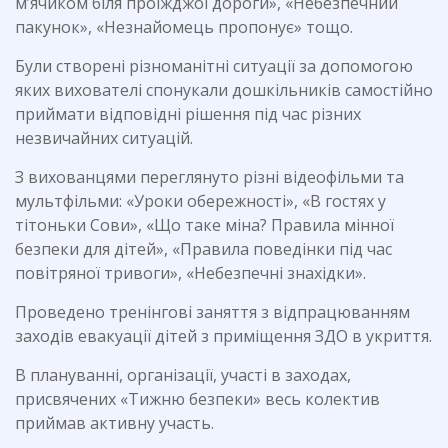
м’ячиком біля проїжджої дороги», «Небезпечний
пакунок», «Незнайомець пропонує» тощо.
Були створені різноманітні ситуації за допомогою
яких вихователі спонукали дошкільників самостійно
приймати відповідні рішення під час різних
незвичайних ситуацій.
З вихованцями переглянуто різні відеофільми та
мультфільми: «Уроки обережності», «В гостях у
тітоньки Сови», «Що таке міна? Правила мінної
безпеки для дітей», «Правила поведінки під час
повітряної тривоги», «Небезпечні знахідки».
Проведено тренінгові заняття з відпрацюванням
заходів евакуації дітей з приміщення ЗДО в укриття.
В плануванні, організації, участі в заходах,
присвячених «Тижню безпеки» весь колектив
приймав активну участь.