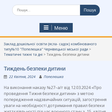
Шукати:
Меню
Заклад дошкільної освіти (ясла- садок) комбінованого
типу№10 "Попелюшка" Чернівецької міської ради
>
Тематичні тижні та дні
>
Тиждень безпеки дитини
Тиждень безпеки дитини
22 Квітня, 2024
Попелюшка
На виконання наказу №27–а/г від 12.03.2024 «Про
проведення Тижня безпеки дитини» з метою
попередження надзвичайних ситуацій, загострення
уваги на необхідності дотримання правил безпеки
життєдіяльності під час воєнного стану з 15 квітня