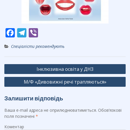
F
T
Vi
ac
el
b
Спеціалісти рекомендують
e
e
er
b
gr
Навігація
o
a
Інклюзивна освіта у ДНЗ
записів
o
m
М/Ф «Дивовижні речі трапляються»
k
Залишити відповідь
Ваша e-mail адреса не оприлюднюватиметься.
Обов’язкові
поля позначені
*
Коментар