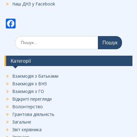
Наш ДНЗ у Facebook
F
ac
Шукати:
e
b
o
Категорії
o
Взаємодія з батьками
k
Взаємодія з ВНЗ
Взаємодія з ГО
Відкриті перегляди
Волонтерство
Грантова діяльність
Загальне
Звіт керівника