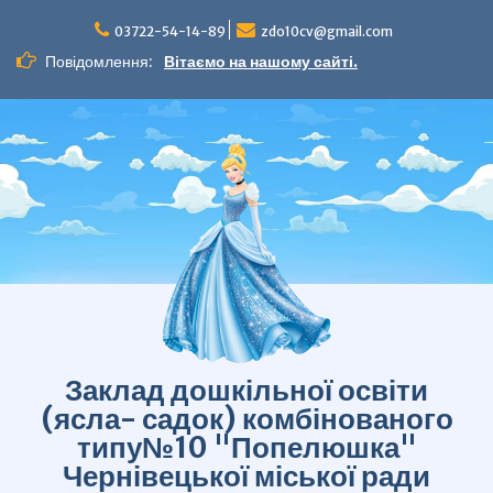
Перейти
до
03722-54-14-89
zdo10cv@gmail.com
вмісту
Повідомлення:
Вітаємо на нашому сайті.
Заклад дошкільної освіти
(ясла- садок) комбінованого
типу№10 "Попелюшка"
Чернівецької міської ради