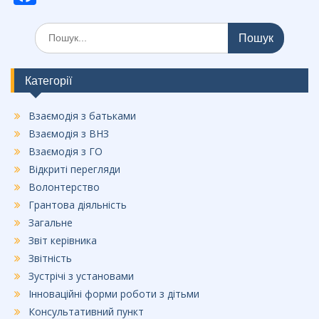
ac
Шукати:
e
b
o
Категорії
o
Взаємодія з батьками
k
Взаємодія з ВНЗ
Взаємодія з ГО
Відкриті перегляди
Волонтерство
Грантова діяльність
Загальне
Звіт керівника
Звітність
Зустрічі з установами
Інноваційні форми роботи з дітьми
Консультативний пункт