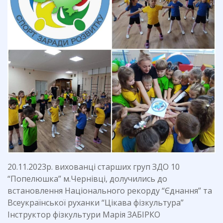
20.11.2023р. вихованці старших груп ЗДО 10
“Попелюшка” м.Чернівці, долучились до
встановлення Національного рекорду “Єднання” та
Всеукраїнської руханки “Цікава фізкультура”
Інструктор фізкультури Марія ЗАБІРКО