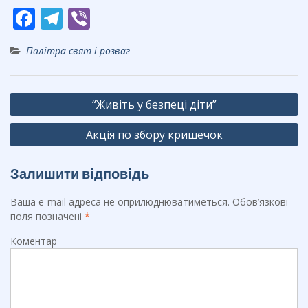
F
T
Vi
ac
el
b
Палітра свят і розваг
e
e
er
b
gr
Навігація
o
a
“Живіть у безпеці діти”
записів
o
m
Акція по збору кришечок
k
Залишити відповідь
Ваша e-mail адреса не оприлюднюватиметься.
Обов’язкові
поля позначені
*
Коментар