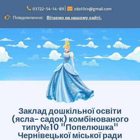
Перейти
до
03722-54-14-89
zdo10cv@gmail.com
вмісту
Повідомлення:
Вітаємо на нашому сайті.
Заклад дошкільної освіти
(ясла- садок) комбінованого
типу№10 "Попелюшка"
Чернівецької міської ради