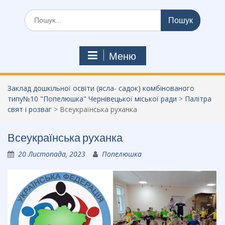
Шукати:
Меню
Заклад дошкільної освіти (ясла- садок) комбінованого
типу№10 "Попелюшка" Чернівецької міської ради
>
Палітра
свят і розваг
>
Всеукраїнська руханка
Всеукраїнська руханка
20 Листопада, 2023
Попелюшка