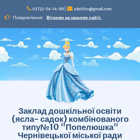
Перейти
до
03722-54-14-89
zdo10cv@gmail.com
вмісту
Повідомлення:
Вітаємо на нашому сайті.
Заклад дошкільної освіти
(ясла- садок) комбінованого
типу№10 "Попелюшка"
Чернівецької міської ради