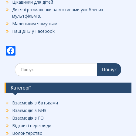
Цікавинки для дітей
Дитячі розмальвки за мотивами улюблених
мультфільмів.
Маленьким чомучкам
Наш ДНЗ у Facebook
F
ac
Шукати:
e
b
o
Категорії
o
Взаємодія з батьками
k
Взаємодія з ВНЗ
Взаємодія з ГО
Відкриті перегляди
Волонтерство