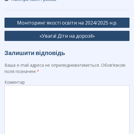
e
e
er
b
gr
Навігація
o
a
Моніторинг якості освіти на 2024/2025 н.р.
записів
o
m
«Увага! Діти на дорозі!»
k
Залишити відповідь
Ваша e-mail адреса не оприлюднюватиметься.
Обов’язкові
поля позначені
*
Коментар