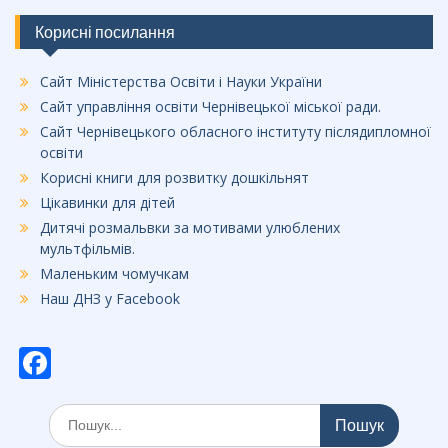
Корисні посилання
Сайт Міністерства Освіти і Науки України
Сайт управління освіти Чернівецької міської ради.
Сайт Чернівецького обласного інституту післядипломної
освіти
Корисні книги для розвитку дошкільнят
Цікавинки для дітей
Дитячі розмальвки за мотивами улюблених
мультфільмів.
Маленьким чомучкам
Наш ДНЗ у Facebook
F
ac
Шукати:
e