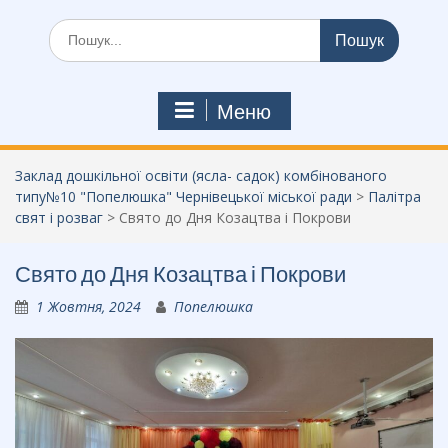
Шукати:
Меню
Заклад дошкільної освіти (ясла- садок) комбінованого
типу№10 "Попелюшка" Чернівецької міської ради
>
Палітра
свят і розваг
>
Свято до Дня Козацтва і Покрови
Свято до Дня Козацтва і Покрови
1 Жовтня, 2024
Попелюшка