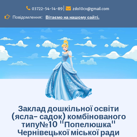
Перейти
до
03722-54-14-89
zdo10cv@gmail.com
вмісту
Повідомлення:
Вітаємо на нашому сайті.
Заклад дошкільної освіти
(ясла- садок) комбінованого
типу№10 "Попелюшка"
Чернівецької міської ради