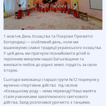
1 жовтня День Козацтва та Покрови Пресвятої
Богородиці — особливий день, коли ми
вшановуємо славні традиції українського козацтва.
У цей день ми прагнули познайомити дітей із
героїчним минулим нашої Батьківщини та
виховати любов до рідної землі, гордість за свою
історію.
Сьогодні вихованці старшої групи №12 поринули у
музично-спортивне дійство під гаслом
«Козацькому роду – нема переводу! Наші малята
стали учасниками захоплюючого святкового
дійства. Захід розпочався урочисто з танцями,