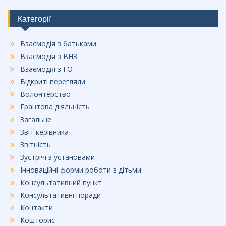
b
o
Категорії
o
Взаємодія з батьками
k
Взаємодія з ВНЗ
Взаємодія з ГО
Відкриті перегляди
Волонтерство
Грантова діяльність
Загальне
Звіт керівника
Звітність
Зустрічі з установами
Інноваційні форми роботи з дітьми
Консультативний пункт
Консультативні поради
Контакти
Кошторис