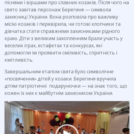
піснями і віршами про славних козаків. Після чого на
свято завітав персонаж Берегиня — символа
захисниці України. Вона розповіла про важливу
місію козаків і перевірила, чи готові хлопчики та
дівчатка стати справжніми захисниками рідного
краю. Діти з великим захопленням брали участь у
веселих іграх, естафетах та конкурсах, які
допомогли їм проявити сміливість, спритність і
кмітливість.
Завершальним етапом свята було символічне
«посвячення» дітей у козаки. Берегиня вручила
дітям патріотичні подаруночки — на знак того, що
кожен із них є майбутнім захисником України.
Відеопрогравач