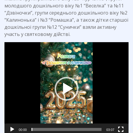
молодшого дошкільного віку №1 “Веселка” та №11
“Дзвіночки”, групи середнього дошкільного віку №2
“Калинонька” і №3 “Ромашка”, а також дітки старшої
дошкільної групи №12 “Сунички” взяли активну
участь у святковому дійстві.
Відеопрогравач
00:00
03:07