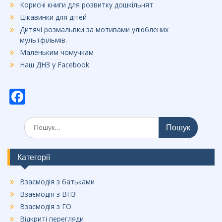
Корисні книги для розвитку дошкільнят
Цікавинки для дітей
Дитячі розмальвки за мотивами улюблених
мультфільмів.
Маленьким чомучкам
Наш ДНЗ у Facebook
F
ac
Шукати:
e
b
o
Категорії
o
Взаємодія з батьками
k
Взаємодія з ВНЗ
Взаємодія з ГО
Відкриті перегляди