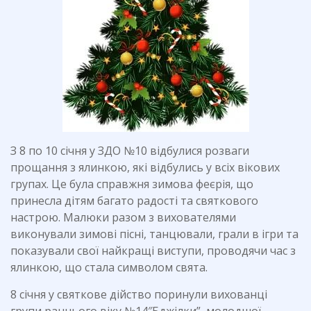
З 8 по 10 січня у ЗДО №10 відбулися розваги
прощання з ялинкою, які відбулись у всіх вікових
групах. Це була справжня зимова феєрія, що
принесла дітям багато радості та святкового
настрою. Малюки разом з вихователями
виконували зимові пісні, танцювали, грали в ігри та
показували свої найкращі виступи, проводячи час з
ялинкою, що стала символом свята.
8 січня у святкове дійство поринули вихованці