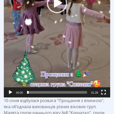
00:00
01:28
10 січня відбулася розвага “Прощання з ялинкою”,
яка об’єднала вихованців різних вікових груп.
Малята групи раннього віку №8 “Курчатко”, групи