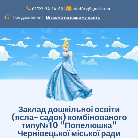
Перейти
до
03722-54-14-89
zdo10cv@gmail.com
вмісту
Повідомлення:
Вітаємо на нашому сайті.
Заклад дошкільної освіти
(ясла- садок) комбінованого
типу№10 "Попелюшка"
Чернівецької міської ради