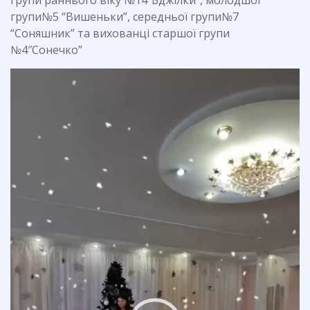
групи раннього віку №14″Бджілки”, молодшої
групи№5 “Вишеньки”, середньої групи№7
“Соняшник” та вихованці старшої групи
№4″Сонечко”
Відеопрогравач