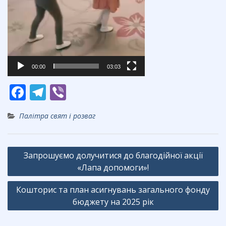
00:00
03:03
F
T
Vi
ac
el
b
Палітра свят і розваг
e
e
er
b
gr
Навігація
o
a
Запрошуємо долучитися до благодійної акції
записів
o
m
«Лапа допомоги»!
k
Кошторис та план асигнувань загального фонду
бюджету на 2025 рік