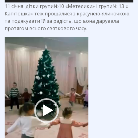
11 січня дітки групи№10 «Метелики» і групи№ 13 «
Капітошка» теж прощалися з красунею-ялиночкою,
та подякувати їй за радість, що вона дарувала
протягом всього святкового часу.
Відеопрогравач