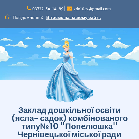
Перейти
до
03722-54-14-89
zdo10cv@gmail.com
вмісту
Повідомлення:
Вітаємо на нашому сайті.
Заклад дошкільної освіти
(ясла- садок) комбінованого
типу№10 "Попелюшка"
Чернівецької міської ради