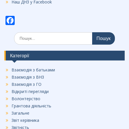
Наш ДНЗ у Facebook
F
ac
Шукати:
e
b
o
Категорії
o
Взаємодія з батьками
k
Взаємодія з ВНЗ
Взаємодія з ГО
Відкриті перегляди
Волонтерство
Грантова діяльність
Загальне
Звіт керівника
Звітність