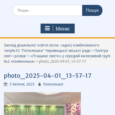
Шукати:
Меню
Заклад дошкільної освіти (ясла- садок) комбінованого
типу№10 "Попелюшка" Чернівецької міської ради
>
Палітра
свят і розваг
>
«Пташине свято» у середній інклюзивній групі
№2 «Калинонька»
>
photo_2025-04-01_13-57-17
photo_2025-04-01_13-57-17
3 Квітня, 2025
Попелюшка