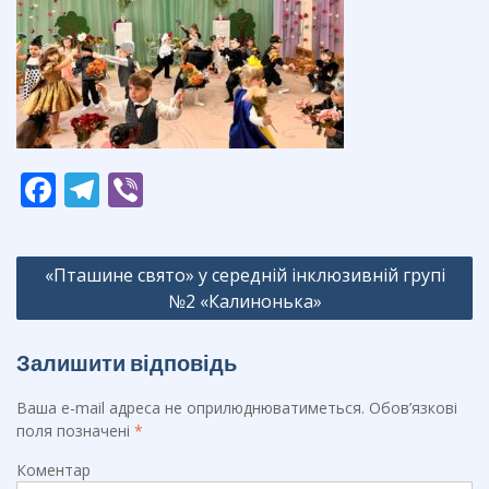
F
T
Vi
ac
el
b
e
e
er
Навігація
«Пташине свято» у середній інклюзивній групі
b
gr
записів
№2 «Калинонька»
o
a
o
m
Залишити відповідь
k
Ваша e-mail адреса не оприлюднюватиметься.
Обов’язкові
поля позначені
*
Коментар