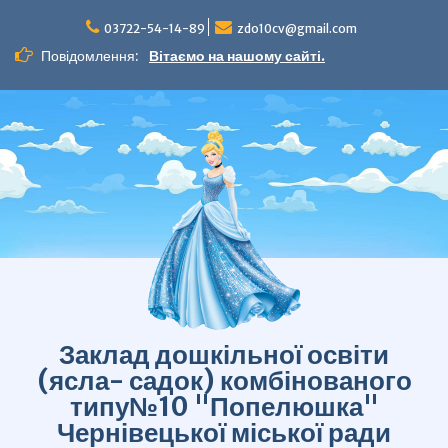
Перейти
до
03722-54-14-89
zdo10cv@gmail.com
вмісту
Повідомлення:
Вітаємо на нашому сайті.
Заклад дошкільної освіти
(ясла- садок) комбінованого
типу№10 "Попелюшка"
Чернівецької міської ради