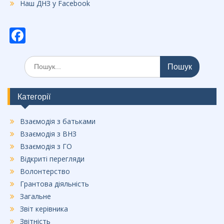
Наш ДНЗ у Facebook
F
ac
Шукати:
e
b
o
Категорії
o
Взаємодія з батьками
k
Взаємодія з ВНЗ
Взаємодія з ГО
Відкриті перегляди
Волонтерство
Грантова діяльність
Загальне
Звіт керівника
Звітність