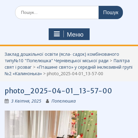
Шукати:
Меню
Заклад дошкільної освіти (ясла- садок) комбінованого
типу№10 "Попелюшка" Чернівецької міської ради
>
Палітра
свят і розваг
>
«Пташине свято» у середній інклюзивній групі
№2 «Калинонька»
>
photo_2025-04-01_13-57-00
photo_2025-04-01_13-57-00
3 Квітня, 2025
Попелюшка