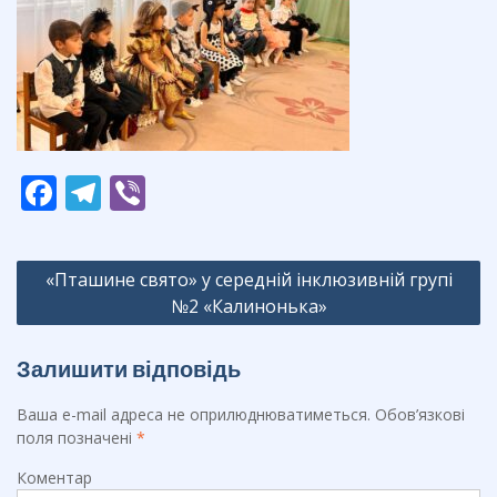
F
T
Vi
ac
el
b
e
e
er
Навігація
«Пташине свято» у середній інклюзивній групі
b
gr
записів
№2 «Калинонька»
o
a
o
m
Залишити відповідь
k
Ваша e-mail адреса не оприлюднюватиметься.
Обов’язкові
поля позначені
*
Коментар