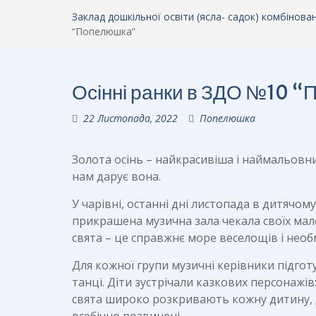
Заклад дошкільної освіти (ясла- садок) комбінов
“Попелюшка”
Осінні ранки в ЗДО №10 
22 Листопада, 2022
Попелюшка
Золота осінь – найкрасивіша і наймальовн
нам дарує вона.
У чарівні, останні дні листопада в дитячом
прикрашена музична зала чекала своїх мале
свята – це справжнє море веселощів і нео
Для кожної групи музичні керівники підготув
танці. Діти зустрічали казкових персонажів:
свята широко розкривають кожну дитину, д