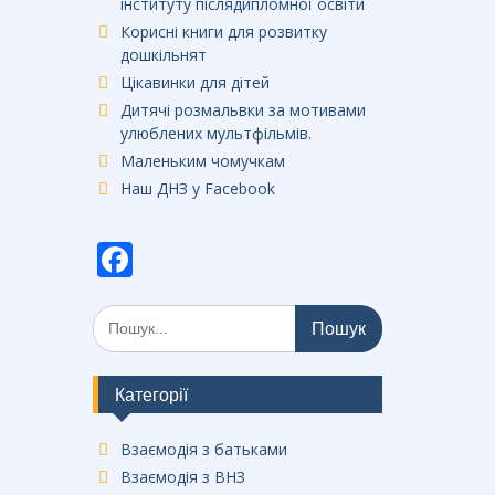
інституту післядипломної освіти
Корисні книги для розвитку
дошкільнят
Цікавинки для дітей
Дитячі розмальвки за мотивами
улюблених мультфільмів.
Маленьким чомучкам
Наш ДНЗ у Facebook
F
ac
Шукати:
e
b
o
Категорії
o
Взаємодія з батьками
k
Взаємодія з ВНЗ