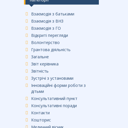
Взаємодія з батьками
Взаємодія з ВНЗ
Взаємодія з ГО
Відкриті перегляди
.
Волонтерство
Грантова діяльність
Загальне
Звіт керівника
Звітність
Зустрічі з установами
Інноваційні форми роботи з
дітьми
Консультативний пункт
Консультативні поради
Контакти
Кошторис
Медичний вісник