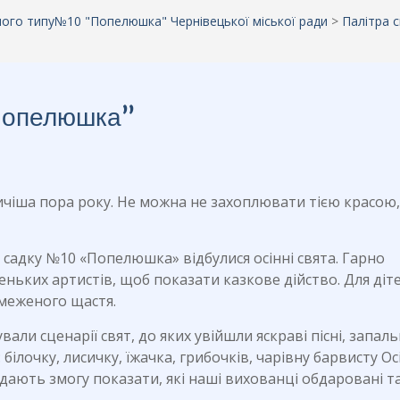
аного типу№10 "Попелюшка" Чернівецької міської ради
>
Палітра с
“Попелюшка”
ичіша пора року. Не можна не захоплювати тією красою,
у садку №10 «Попелюшка» відбулися осінні свята. Гарно
ньких артистів, щоб показати казкове дійство. Для діт
бмеженого щастя.
али сценарії свят, до яких увійшли яскраві пісні, запаль
 білочку, лисичку, їжачка, грибочків, чарівну барвисту О
ають змогу показати, які наші вихованці обдаровані т