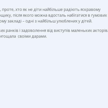
, проте, хто як не діти найбільше радіють яскравому
ощику, після якого можна вдосталь набігатися в гумових
ому закладі – одні з найбільш улюблених у дітей.
их ранків і задоволення від виступів маленьких акторів
ригощала своїми дарами.