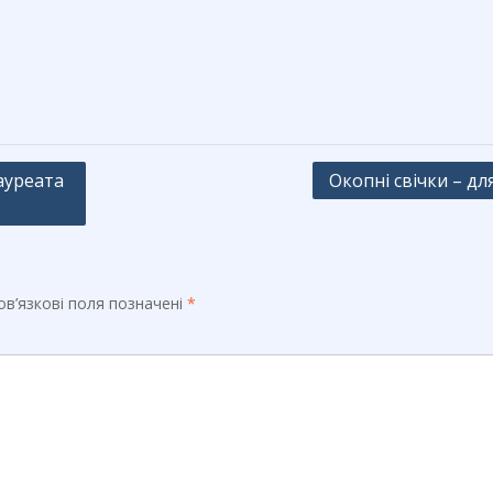
ауреата
Окопні свічки – для
в’язкові поля позначені
*