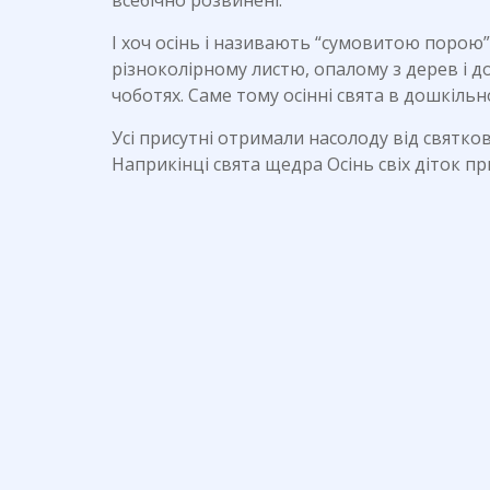
всебічно розвинені.
І хоч осінь і називають “сумовитою порою”
різноколірному листю, опалому з дерев і д
чоботях. Саме тому осінні свята в дошкільн
Усі присутні отримали насолоду від святков
Наприкінці свята щедра Осінь свіх діток п