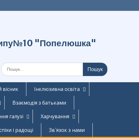
о типу№10 "Попелюшка"
Шукати:
 вісник
Інклюзивна освіта
Взаємодія з батьками
ння галузі
Харчування
спіхи і радощі
Зв`язок з нами