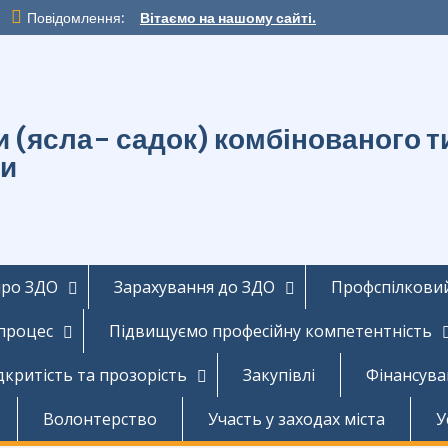
Повідомлення:
Вітаємо на нашому сайті.
ти (ясла- садок) комбінованог
ди
про ЗДО
Зарахування до ЗДО
Профспілковий
 процес
Підвищуємо професійну компетентність
дкритість та прозорість
Закупівлі
Фінансува
Волонтерство
Участь у заходах міста
У