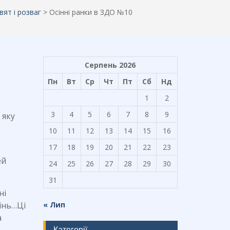
вят і розваг
>
Осінні ранки в ЗДО №10
Серпень 2026
Пн
Вт
Ср
Чт
Пт
Сб
Нд
1
2
3
4
5
6
7
8
9
 яку
10
11
12
13
14
15
16
17
18
19
20
21
22
23
ей
24
25
26
27
28
29
30
31
ні
сінь…Ці
« Лип
а
Категорії