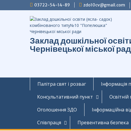
Перейти
03722-54-14-89
zdo10cv@gmail.com
до
вмісту
Заклад дошкільної осві
Чернівецької міської ра
Палітра свят і розваг
Інформація 
Консультативний пункт
Освітній
Оголошення ЗДО
Інформаційна ві
Співпраця
Превентивна безпека