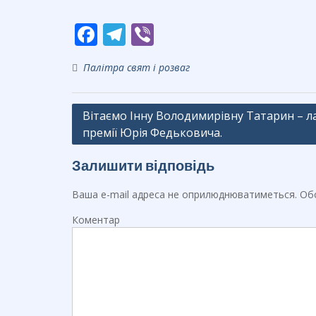
F
T
Vi
ac
el
b
Палітра свят і розваг
e
e
er
b
gr
Навігація
Вітаємо Інну Володимирівну Татарин – л
o
a
премії Юрія Федьковича.
записів
o
m
k
Залишити відповідь
Ваша e-mail адреса не оприлюднюватиметься.
Обо
Коментар