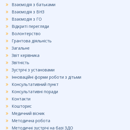
o
Взаємодія з батьками
k
Взаємодія з ВНЗ
Взаємодія з ГО
Відкриті перегляди
Волонтерство
Грантова діяльність
Загальне
Звіт керівника
Звітність
Зустрічі з установами
Інноваційні форми роботи з дітьми
Консультативний пункт
Консультативні поради
Контакти
Кошторис
Медичний вісник
Методична робота
Методичні зустрічі на базі ЗДО