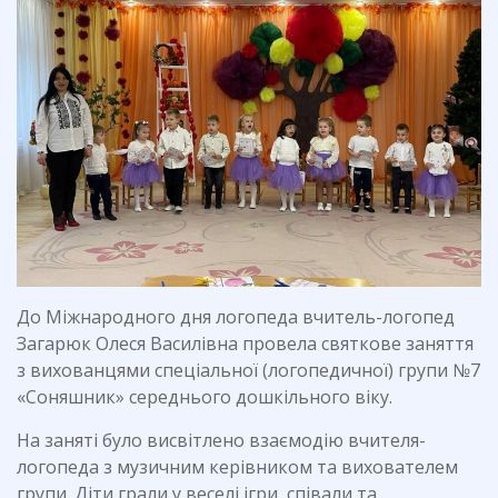
До Міжнародного дня логопеда вчитель-логопед
Загарюк Олеся Василівна провела святкове заняття
з вихованцями спеціальної (логопедичної) групи №7
«Соняшник» середнього дошкільного віку.
На заняті було висвітлено взаємодію вчителя-
логопеда з музичним керівником та вихователем
групи. Діти грали у веселі ігри, співали та