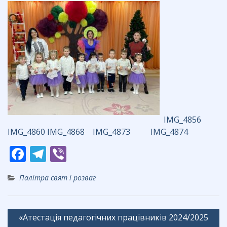
IMG_4856
IMG_4860
IMG_4868
IMG_4873
IMG_4874
F
T
Vi
ac
el
b
Палітра свят і розваг
e
e
er
b
gr
Навігація
o
a
«Атестація педагогічних працівників 2024/2025
записів