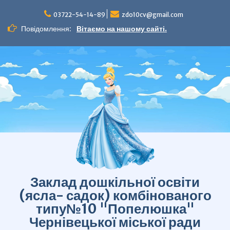
Перейти
до
03722-54-14-89
zdo10cv@gmail.com
вмісту
Повідомлення:
Вітаємо на нашому сайті.
Заклад дошкільної освіти
(ясла- садок) комбінованого
типу№10 "Попелюшка"
Чернівецької міської ради