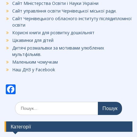
Сайт Міністерства Освіти і Науки України
Сайт управління освіти Чернівецької міської ради.
Сайт Чернівецького обласного інституту післядипломної
освіти
Корисні книги для розвитку дошкільнят
Цікавинки для дітей
Дитячі розмальвки за мотивами улюблених
мультфільмів.
Маленьким чомучкам
Наш ДНЗ у Facebook
F
ac
Шукати:
e
b
o
Категорії