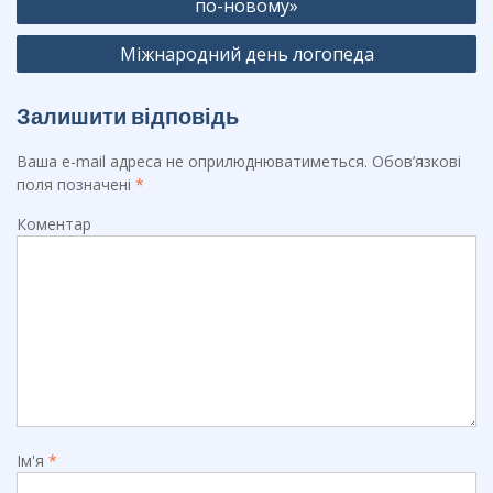
o
m
по-новому»
k
Міжнародний день логопеда
Залишити відповідь
Ваша e-mail адреса не оприлюднюватиметься.
Обов’язкові
поля позначені
*
Коментар
Ім'я
*