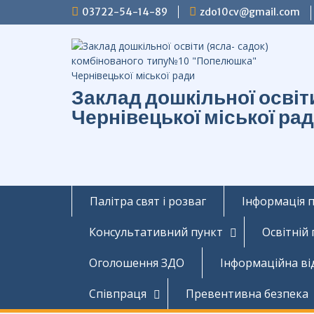
Перейти
03722-54-14-89
zdo10cv@gmail.com
до
вмісту
Заклад дошкільної осві
Чернівецької міської ра
Палітра свят і розваг
Інформація 
Консультативний пункт
Освітній
Оголошення ЗДО
Інформаційна ві
Співпраця
Превентивна безпека