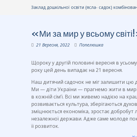
Заклад дошкільної освіти (ясла- садок) комбінов
«Ми за мир у всьому світі
21 Вересня, 2022
Попелюшка
Щороку у другій половині вересня в усьом
року цей день випадає на 21 вересня.
Наш дитячий садочок не міг залишити цю д
Ми — діти України — прагнемо жити в мирі 
в кожній сім’ї. Всі ми живемо надією на кр
розвивається культура, зберігаються духовні
зміцнюється економіка, зростає добробут
незалежної держави. Адже саме молоде по
її розвиток.