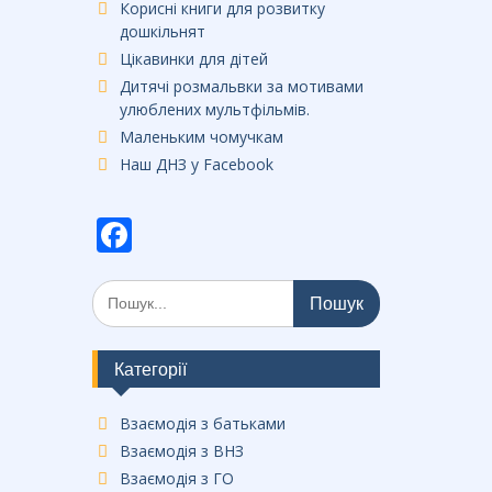
Корисні книги для розвитку
дошкільнят
Цікавинки для дітей
Дитячі розмальвки за мотивами
улюблених мультфільмів.
Маленьким чомучкам
Наш ДНЗ у Facebook
F
ac
Шукати:
e
b
o
Категорії
o
Взаємодія з батьками
k
Взаємодія з ВНЗ
Взаємодія з ГО