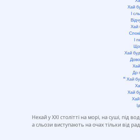
Ха
Хай бу
І сл
Відч
Хай 
Спокі
І 
Що 
Хай буд
Дово
Хай
До 
“ Хай б
Ха
Хай бу
Хай
І
Нехай у XXI столітті на морі, на суші, під 
а сльози виступають на очах тільки від рад