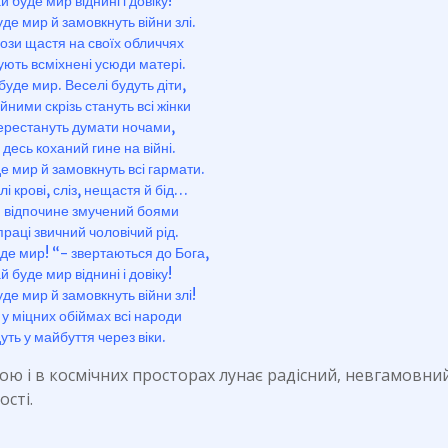
й буде мир віднині і довіку!
де мир й замовкнуть війни злі.
ьози щастя на своїх обличчях
ують всміхнені усюди матері.
буде мир. Веселі будуть діти,
йними скрізь стануть всі жінки
перестануть думати ночами,
десь коханий гине на війні.
е мир й замовкнуть всі гармати.
лі крові, сліз, нещастя й бід…
 відпочине змучений боями
праці звичний чоловічий рід.
уде мир! “- звертаються до Бога,
й буде мир віднині і довіку!
де мир й замовкнуть війни злі!
 у міцних обіймах всі народи
дуть у майбуття через віки.
водою і в космічних просторах лунає радісний, невгамовний
ості.