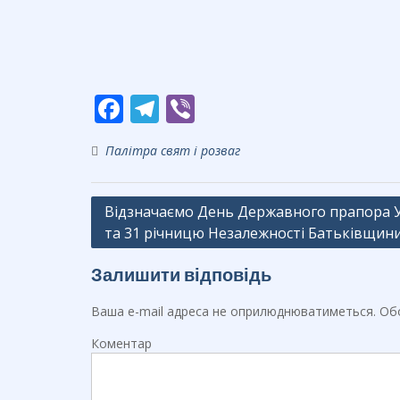
F
T
Vi
ac
el
b
Палітра свят і розваг
e
e
er
b
gr
Навігація
Відзначаємо День Державного прапора 
o
a
та 31 річницю Незалежності Батьківщин
записів
o
m
k
Залишити відповідь
Ваша e-mail адреса не оприлюднюватиметься.
Обо
Коментар