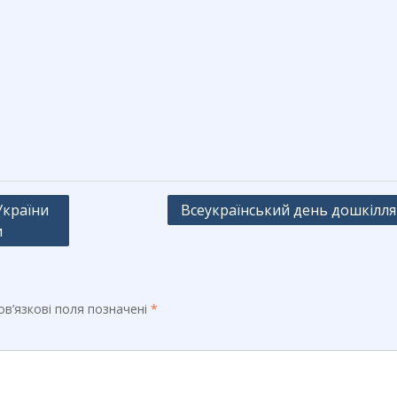
України
Всеукраїнський день дошкілля
и
в’язкові поля позначені
*