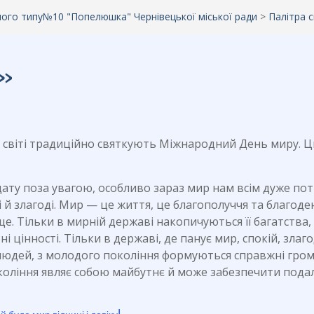
аного типу№10 "Попелюшка" Чернівецької міської ради
>
Палітра с
!»
у світі традиційно святкують Міжнародний День миру. 
ату поза увагою, особливо зараз мир нам всім дуже пот
й злагоді. Мир — це життя, це благополуччя та благоде
аще. Тільки в мирній державі накопичуються її багатства,
 цінності. Тільки в державі, де панує мир, спокій, злаго
 людей, з молодого покоління формуються справжні гро
коління являє собою майбутнє й може забезпечити под