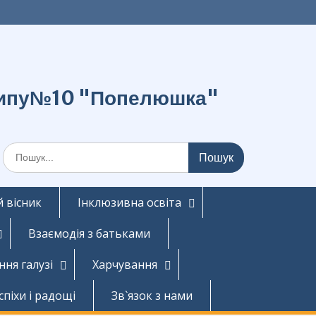
о типу№10 "Попелюшка"
Шукати:
 вісник
Інклюзивна освіта
Взаємодія з батьками
ння галузі
Харчування
спіхи і радощі
Зв`язок з нами