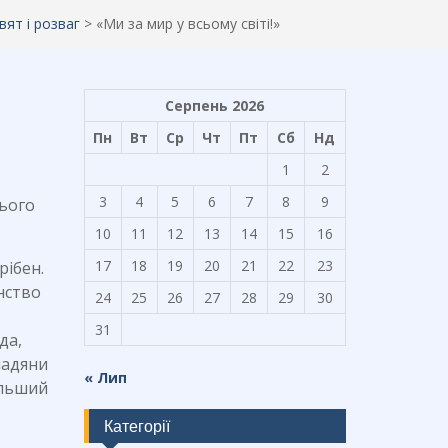
вят і розваг
>
«Ми за мир у всьому світі!»
Серпень 2026
Пн
Вт
Ср
Чт
Пт
Сб
Нд
1
2
3
4
5
6
7
8
9
Цього
10
11
12
13
14
15
16
17
18
19
20
21
22
23
рібен.
нство
24
25
26
27
28
29
30
31
да,
мадяни
« Лип
альший
Категорії