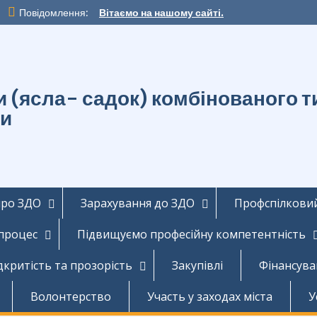
Повідомлення:
Вітаємо на нашому сайті.
ти (ясла- садок) комбінованог
ди
про ЗДО
Зарахування до ЗДО
Профспілковий
 процес
Підвищуємо професійну компетентність
дкритість та прозорість
Закупівлі
Фінансува
Волонтерство
Участь у заходах міста
У