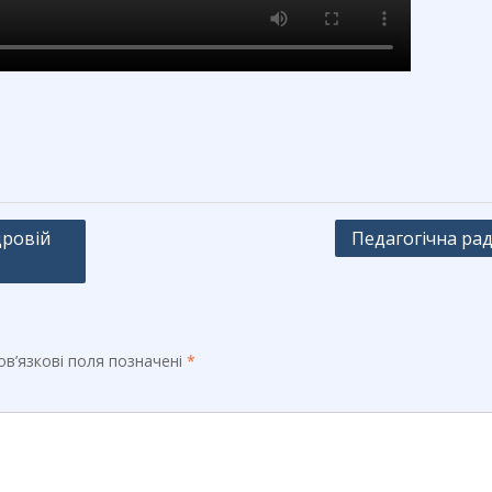
дровій
Педагогічна ра
в’язкові поля позначені
*