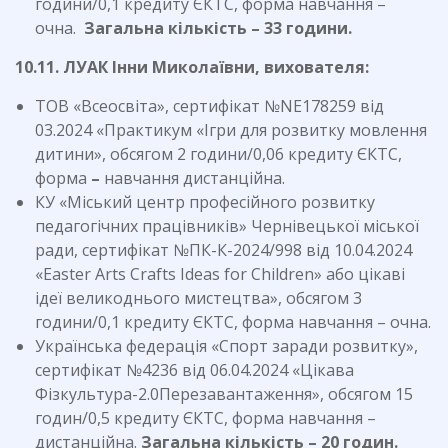
години/0,1 кредиту ЄКТС, форма навчання –
очна.
Загальна кількість – 33 години.
10.11. ЛУАК Інни Миколаївни, вихователя:
ТОВ «Всеосвіта», сертифікат №NE178259 від
03.2024 «Практикум «Ігри для розвитку мовлення
дитини», обсягом 2 години/0,06 кредиту ЄКТС,
форма
–
навчання дистанційна.
КУ «Міський центр професійного розвитку
педагогічних працівників» Чернівецької міської
ради, сертифікат №ПК-К-2024/998 від 10.04.2024
«Easter Arts Crafts Ideas for Children» або цікаві
ідеї великоднього мистецтва», обсягом 3
години/0,1 кредиту ЄКТС, форма навчання – очна.
Українська федерація «Спорт заради розвитку»,
сертифікат №4236 від 06.04.2024 «Цікава
Фізкультура-2.0Перезавантаження», обсягом 15
годин/0,5 кредиту ЄКТС, форма навчання –
дистанційна.
Загальна кількість – 20 годин.