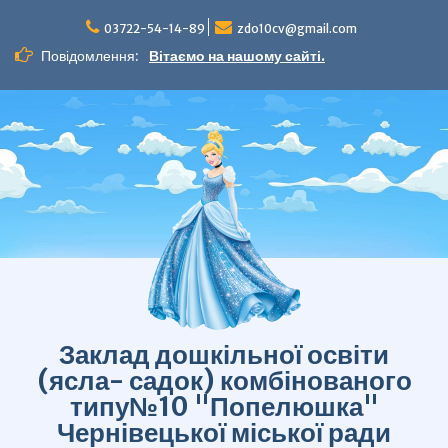
Перейти
до
03722-54-14-89
zdo10cv@gmail.com
вмісту
Повідомлення:
Вітаємо на нашому сайті.
Заклад дошкільної освіти
(ясла- садок) комбінованого
типу№10 "Попелюшка"
Чернівецької міської ради