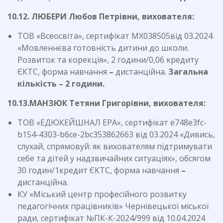
10.12. ЛЮБЕРИ Любов Петрівни, вихователя:
ТОВ «Всеосвіта», сертифікат МХ038505від 03.2024
«Мовленнєва готовність дитини до школи.
Розвиток та корекція», 2 години/0,06 кредиту
ЄКТС, форма навчання
–
дистанційна.
Загальна
кількість – 2 години.
10.13.МАНЗЮК Тетяни Григорівни, вихователя:
ТОВ «ЕДЮКЕЙШНАЛ ЕРА», сертифікат е748e3fc-
b154-4303-b6ce-2bc353862663 від 03.2024 «Дивись,
слухай, спрямовуй: як вихователям підтримувати
себе та дітей у надзвичайних ситуаціях», обсягом
30 годин/1кредит ЄКТС, форма навчання
–
дистанційна.
КУ «Міський центр професійного розвитку
педагогічних працівників» Чернівецької міської
ради, сертифікат №ПК-К-2024/999 від 10.04.2024