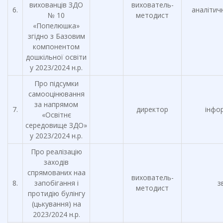
вихованців ЗДО
вихователь-
6.
аналітич
№ 10
методист
«Попелюшка»
згідно з Базовим
компонентом
дошкільної освіти
у 2023/2024 н.р.
Про підсумки
самооцінювання
за напрямом
7.
директор
інфо
«Освітнє
середовище ЗДО»
у 2023/2024 н.р.
Про реалізацію
заходів
спрямованих наа
вихователь-
8.
запобігання і
з
методист
протидію булінгу
(цькування) на
2023/2024 н.р.