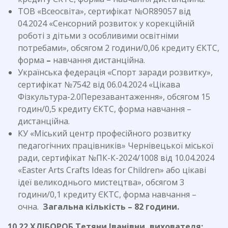
ТОВ «Всеосвіта», сертифікат №OR89057 від
04.2024 «Сенсорний розвиток у корекційній
роботі з дітьми з особливими освітніми
потребами», обсягом 2 години/0,06 кредиту ЄКТС,
форма
–
навчання дистанційна.
Українська федерація «Спорт заради розвитку»,
сертифікат №7542 від 06.04.2024 «Цікава
Фізкультура-2.0Перезавантаження», обсягом 15
годин/0,5 кредиту ЄКТС, форма навчання –
дистанційна.
КУ «Міський центр професійного розвитку
педагогічних працівників» Чернівецької міської
ради, сертифікат №ПК-К-2024/1008 від 10.04.2024
«Easter Arts Crafts Ideas for Children» або цікаві
ідеї великоднього мистецтва», обсягом 3
години/0,1 кредиту ЄКТС, форма навчання –
очна.
Загальна кількість – 82 години.
10.22.ХЛІБОРОБ Тетяни Іванівни, вихователя: