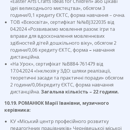
«Easter Arts Crafts Ideas for Children» або цікаві
ідеї великоднього мистецтва», обсягом 3
години/0,1 кредиту ЄКТС, форма навчання – очна.
ТОВ «Всеосвіта», сертифікат №№BJ322035 від
04.2024 «Розвиваємо мовлення разом: ігри та
вправи для вдосконалення мовленнєвих
здібностей дітей дошкільного віку», обсягом 2
години/0,06 кредиту ЄКТС, форма
–
навчання
дистанційна.
«На Урок», сертифікат №В884-761479 від
17.04.2024 «Інклюзія у ЗДО: шляхи реалізації,
теоретичні засади та практичні поради» обсягом
2 години/0,06кредиту ЄКТС, форма навчання
дистанційна.
Загальна кількість – 22 години.
10.19. РОМАНЮК Марії Іванівни, музичного
керівника:
КУ «Міський центр професійного розвитку
педагогічних працівників» Чернівецької міської