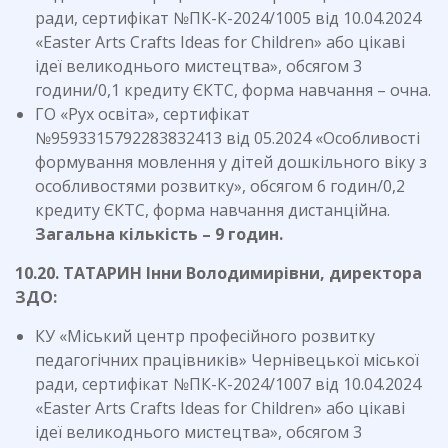
ради, сертифікат №ПК-К-2024/1005 від 10.04.2024
«Easter Arts Crafts Ideas for Children» або цікаві
ідеї великоднього мистецтва», обсягом 3
години/0,1 кредиту ЄКТС, форма навчання – очна.
ГО «Рух освіта», сертифікат
№9593315792283832413 від 05.2024 «Особливості
формування мовлення у дітей дошкільного віку з
особливостями розвитку», обсягом 6 годин/0,2
кредиту ЄКТС, форма навчання дистанційна.
Загальна кількість – 9 годин.
10.
20. ТАТАРИН Інни Володимирівни, директора
ЗДО:
КУ «Міський центр професійного розвитку
педагогічних працівників» Чернівецької міської
ради, сертифікат №ПК-К-2024/1007 від 10.04.2024
«Easter Arts Crafts Ideas for Children» або цікаві
ідеї великоднього мистецтва», обсягом 3