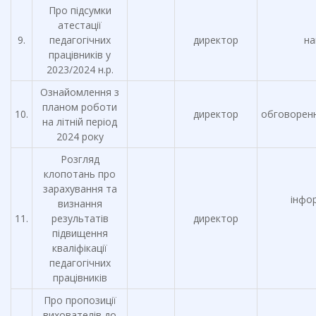
Про підсумки
атестації
9.
педагогічних
директор
на
працівників у
2023/2024 н.р.
Ознайомлення з
планом роботи
10.
директор
обговорен
на літній період
2024 року
Розгляд
клопотань про
зарахування та
інфо
визнання
11.
результатів
директор
підвищення
кваліфікації
педагогічних
працівників
Про пропозиції
вихователів до