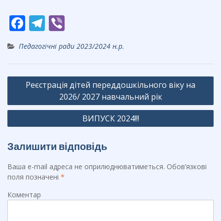
F
T
Vi
ac
el
b
Педагогічні ради 2023/2024 н.р.
e
e
er
b
gr
Навігація
o
a
Реєстрація дітей переддошкільного віку на
записів
o
m
2026/ 2027 навчальний рік
k
ВИПУСК 2024!!!
Залишити відповідь
Ваша e-mail адреса не оприлюднюватиметься.
Обов’язкові
поля позначені
*
Коментар