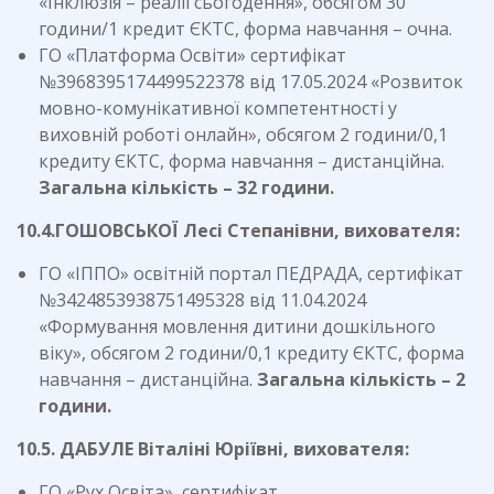
«Інклюзія – реалії сьогодення», обсягом 30
години/1 кредит ЄКТС, форма навчання – очна.
ГО «Платформа Освіти» сертифікат
№3968395174499522378 від 17.05.2024 «Розвиток
мовно-комунікативної компетентності у
виховній роботі онлайн», обсягом 2 години/0,1
кредиту ЄКТС, форма навчання – дистанційна.
Загальна кількість – 32 години.
10.4.ГОШОВСЬКОЇ Лесі Степанівни, вихователя:
ГО «ІППО» освітній портал ПЕДРАДА, сертифікат
№3424853938751495328 від 11.04.2024
«Формування мовлення дитини дошкільного
віку», обсягом 2 години/0,1 кредиту ЄКТС, форма
навчання – дистанційна.
Загальна кількість – 2
години.
10.5. ДАБУЛЕ Віталіні Юріївні, вихователя:
ГО «Рух Освіта», сертифікат