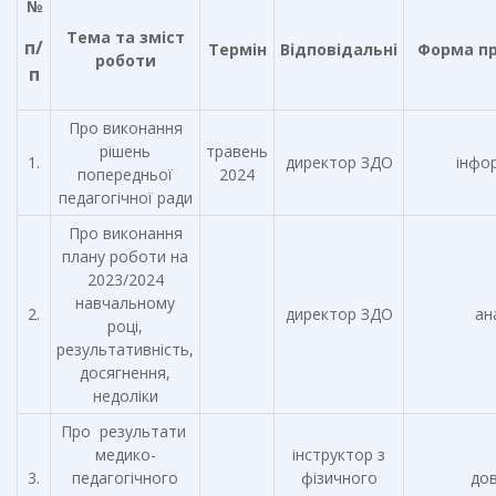
№
Тема та зміст
п/
Термін
Відповідальні
Форма п
роботи
п
Про виконання
рішень
травень
1.
директор ЗДО
інфо
попередньої
2024
педагогічної ради
Про виконання
плану роботи на
2023/2024
навчальному
2.
директор ЗДО
ан
році,
результативність,
досягнення,
недоліки
Про результати
медико-
інструктор з
3.
педагогічного
фізичного
дов