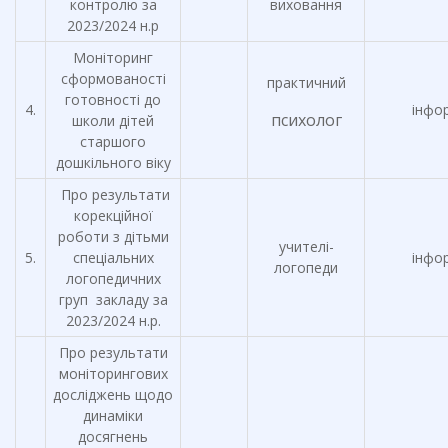
контролю за
виховання
2023/2024 н.р
Моніторинг
сформованості
практичний
готовності до
4.
інфо
психолог
школи дітей
старшого
дошкільного віку
Про результати
корекційної
роботи з дітьми
учителі-
5.
спеціальних
інфо
логопеди
логопедичних
груп закладу за
2023/2024 н.р.
Про результати
моніторингових
досліджень щодо
динаміки
досягнень