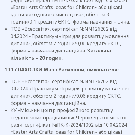
ради, сертифікат №ПК-К-2024/1001 від 10.04.2024
«Easter Arts Crafts Ideas for Children» або цікаві
ідеї великоднього мистецтва», обсягом 3
години/0,1 кредиту ЄКТС, форма навчання – очна.
ТОВ «Всеосвіта», сертифікат №NN126202 від
04.2024 «Практикум «Ігри для розвитку мовлення
дитини», обсягом 2 години/0,06 кредиту ЄКТС,
форма
–
навчання дистанційна.
Загальна
кількість – 20 годин.
10.17.ПАХОЛКИ Марії Василівни, вихователя:
ТОВ «Всеосвіта», сертифікат №NN126202 від
04.2024 «Практикум «Ігри для розвитку мовлення
дитини», обсягом 2 години/0,06 кредиту ЄКТС,
форма
–
навчання дистанційна.
КУ «Міський центр професійного розвитку
педагогічних працівників» Чернівецької міської
ради, сертифікат №ПК-К-2024/1002 від 10.04.2024
«Easter Arts Crafts Ideas for Children» або цікаві