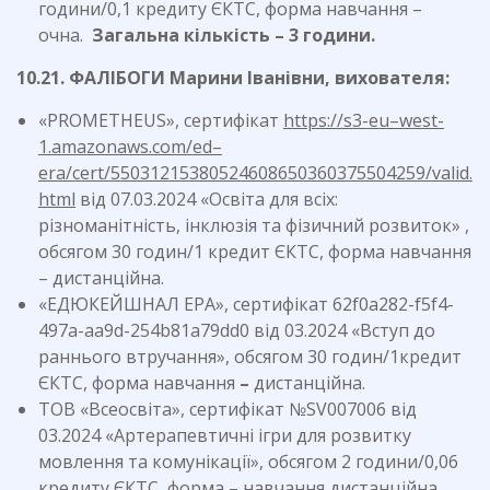
години/0,1 кредиту ЄКТС, форма навчання –
очна.
Загальна кількість – 3 години.
10.21. ФАЛІБОГИ Марини Іванівни, вихователя:
«PROMETHEUS», сертифікат
https
://
s
3-
eu
–
west
-
1.
amazonaws
.
com
/
ed
–
era
/
cert
/55031215380524608650360375504259/
valid
.
html
від 07.03.2024 «Освіта для всіх:
різноманітність, інклюзія та фізичний розвиток» ,
обсягом 30 годин/1 кредит ЄКТС, форма навчання
– дистанційна.
«ЕДЮКЕЙШНАЛ ЕРА», сертифікат 62f0a282-f5f4-
497a-aa9d-254b81a79dd0 від 03.2024 «Вступ до
раннього втручання», обсягом 30 годин/1кредит
ЄКТС, форма навчання
–
дистанційна.
ТОВ «Всеосвіта», сертифікат №SV007006 від
03.2024 «Артерапевтичні ігри для розвитку
мовлення та комунікації», обсягом 2 години/0,06
кредиту ЄКТС, форма
–
навчання дистанційна.