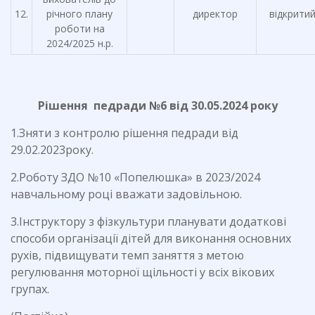
12.
річного плану
директор
відкрити
роботи на
2024/2025 н.р.
Рішення педради №6 від 30.05.2024 року
1.Зняти з контролю рішення педради від
29.02.2023року.
2.Роботу ЗДО №10 «Попелюшка» в 2023/2024
навчальному році вважати задовільною.
3.Інструктору з фізкультури планувати додаткові
способи організації дітей для виконання основних
рухів, підвищувати темп заняття з метою
регулювання моторної щільності у всіх вікових
групах.