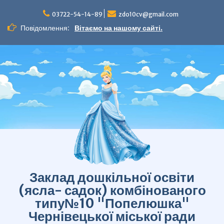
Перейти
до
03722-54-14-89
zdo10cv@gmail.com
вмісту
Повідомлення:
Вітаємо на нашому сайті.
Заклад дошкільної освіти
(ясла- садок) комбінованого
типу№10 "Попелюшка"
Чернівецької міської ради