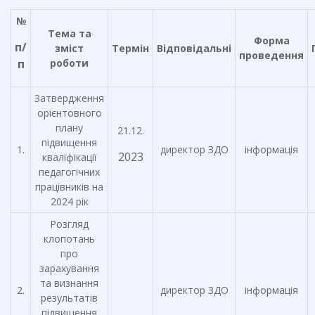
№
Тема та
Форма
п/
зміст
Термін
Відповідальні
проведення
п
роботи
Затвердження
орієнтовного
плану
21.12.
підвищення
1.
директор ЗДО
інформація
2023
кваліфікації
педагогічних
працівників на
2024 рік
Розгляд
клопотань
про
зарахування
та визнання
2.
директор ЗДО
інформація
результатів
підвищення