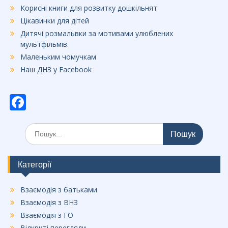
Корисні книги для розвитку дошкільнят
Цікавинки для дітей
Дитячі розмальвки за мотивами улюблених
мультфільмів.
Маленьким чомучкам
Наш ДНЗ у Facebook
F
ac
Шукати:
e
b
o
Категорії
o
Взаємодія з батьками
k
Взаємодія з ВНЗ
Взаємодія з ГО
Відкриті перегляди