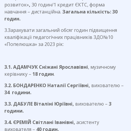
розвиток»
,
30 годин/1 кредит ЄКТС, форма
навчання – дистанційна.
Загальна кількість: 30
годин.
3.Зарахувати загальний обсяг годин підвищення
кваліфікації педагогічних працівників ЗДО№10
«Попелюшка» за 2023 рік:
3.1. АДАМЧУК Сніжані Ярославівні
, музичному
керівнику –
18 годин
.
3.2. БОНДАРЕНКО Наталії Сергіївні,
вихователю –
34 годин
и
.
3.3. ДАБУЛЕ Віталіні Юріївні,
вихователю –
3
години.
3.4. ЄРЕМІЙ Світлані Іванівні,
асистенту
вихователя –
40 годин.