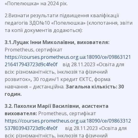
«Попелюшка» на 2024 рік.
2.Визнати результати підвищення кваліфікації
педагогів ЗДО№10 «Попелюшка» (клопотання, звіти
та копії документів додаються):
3.1.Луцак Інни Миколаївни, вихователя:
Prometheus, сертифікат
https://courses.prometheus.org.ua:18090/ce/09863121
216417943723d9c4fe0f
від 28.11.2023 «Освіта для
всіх: різноманітність, інклюзія та фізичний
розвиток»
,
30 годин/1 кредит ЄКТС, форма
навчання – дистанційна.
Загальна кількість: 30
годин.
3.2.
Пахолки Марії Василівни, асистента
вихователя:
Prometheus, сертифікат
https://courses.prometheus.org.ua:18090/ce/09863312
537803943723d9c4fe0f
від 28.11.2023 «Освіта для
всіх: різноманітність, інклюзія та фізичний