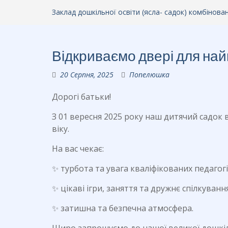
Заклад дошкільної освіти (ясла- садок) комбінов
Відкриваємо двері для на
20 Серпня, 2025
Попелюшка
Дорогі батьки!
З 01 вересня 2025 року наш дитячий садок
віку.
На вас чекає:
✨ турбота та увага кваліфікованих педагогі
✨ цікаві ігри, заняття та дружнє спілкування
✨ затишна та безпечна атмосфера.