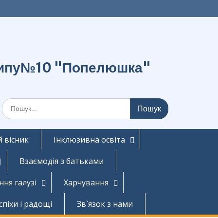
о типу№10 "Попелюшка"
Шукати:
 вісник
Інклюзивна освіта
Взаємодія з батьками
ння галузі
Харчування
спіхи і радощі
Зв`язок з нами