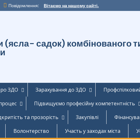
Повідомлення:
Вітаємо на нашому сайті.
ти (ясла- садок) комбінованог
ди
про ЗДО
Зарахування до ЗДО
Профспілковий
 процес
Підвищуємо професійну компетентність
дкритість та прозорість
Закупівлі
Фінансува
Волонтерство
Участь у заходах міста
У