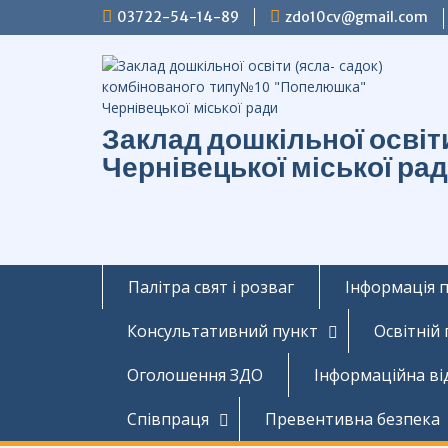
Перейти
03722-54-14-89
zdo10cv@gmail.com
до
вмісту
Заклад дошкільної осві
Чернівецької міської ра
Палітра свят і розваг
Інформація 
Консультативний пункт
Освітній
Оголошення ЗДО
Інформаційна ві
Співпраця
Превентивна безпека