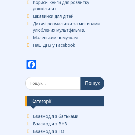
Корисні книги для розвитку
дошкільнят
Цікавинки для дітей
Дитячі розмальвки за мотивами
улюблених мультфільмів.
Маленьким чомучкам
Наш ДНЗ у Facebook
F
ac
Шукати:
e
b
o
Категорії
o
Взаємодія з батьками
k
Взаємодія з ВНЗ
Взаємодія з ГО