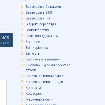
Взаємодія з батьками
Взаємодія з ВНЗ
Взаємодія з ГО
Відкриті перегляди
Волонтерство
Грантова діяльність
О №10
Загальне
шка»!
Звіт керівника
Звітність
Зустрічі з установами
Інноваційні форми роботи з
дітьми
Консультативний пункт
Консультативні поради
Контакти
Кошторис
Медичний вісник