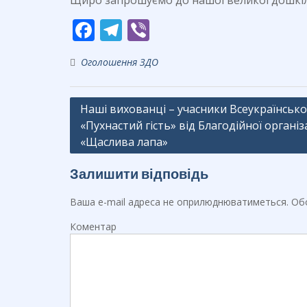
Щиро запрошуємо до нашої великої дошкіл
F
T
Vi
ac
el
b
Оголошення ЗДО
e
e
er
b
gr
Навігація
Наші вихованці – учасники Всеукраїнської
o
a
«Пухнастий гість» від Благодійної організ
записів
o
m
«Щаслива лапа»
k
Залишити відповідь
Ваша e-mail адреса не оприлюднюватиметься.
Обо
Коментар