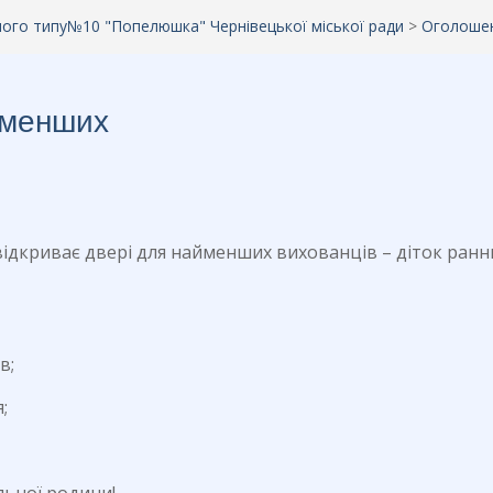
аного типу№10 "Попелюшка" Чернівецької міської ради
>
Оголоше
йменших
 відкриває двері для найменших вихованців – діток ран
в;
;