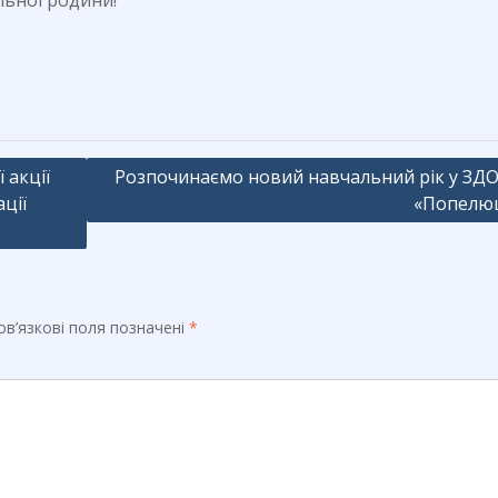
ьної родини!
 акції
Розпочинаємо новий навчальний рік у ЗД
ації
«Попелю
в’язкові поля позначені
*