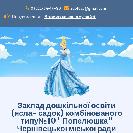
Перейти
до
03722-54-14-89
zdo10cv@gmail.com
вмісту
Повідомлення:
Вітаємо на нашому сайті.
Заклад дошкільної освіти
(ясла- садок) комбінованого
типу№10 "Попелюшка"
Чернівецької міської ради