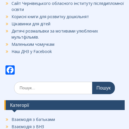
Сайт Чернівецького обласного інституту післядипломної
освіти
Корисні книги для розвитку дошкільнят
Цікавинки для дітей
Дитячі розмальвки за мотивами улюблених
мультфільмів.
Маленьким чомучкам
Наш ДНЗ у Facebook
F
ac
Шукати:
e
b
o
Категорії
o
Взаємодія з батьками
k
Взаємодія з ВНЗ