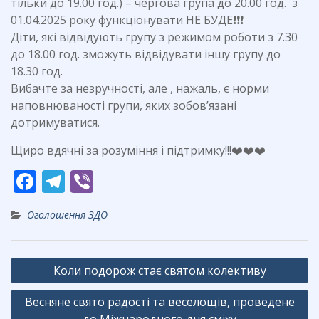
тільки до 19.00 год.) – чергова група до 20.00 год. з
01.04.2025 року функціонувати НЕ БУДЕ❗️❗️❗️
Діти, які відвідують групу з режимом роботи з 7.30
до 18.00 год. зможуть відвідувати іншу групу до
18.30 год.
Вибачте за незручності, але , нажаль, є норми
наповнюваності групи, яких зобовʼязані
дотримуватися.
Щиро вдячні за розуміння і підтримку!!!❤️❤️❤️
F
T
Vi
ac
el
b
Оголошення ЗДО
e
e
er
b
gr
Навігація
o
a
Коли подорож стає святом колективу
записів
o
m
Весняне свято радості та веселощів, проведене
k