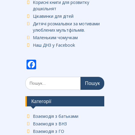
Корисні книги для розвитку
дошкільнят
Цікавинки для дітей
Дитячі розмальвки за мотивами
улюблених мультфільмів.
Маленьким чомучкам
Наш ДНЗ у Facebook
F
ac
Шукати:
e
b
o
Категорії
o
Взаємодія з батьками
k
Взаємодія з ВНЗ
Взаємодія з ГО