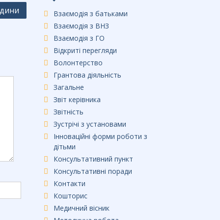
одини
Взаємодія з батьками
Взаємодія з ВНЗ
Взаємодія з ГО
Відкриті перегляди
Волонтерство
Грантова діяльність
Загальне
Звіт керівника
Звітність
Зустрічі з установами
Інноваційні форми роботи з
дітьми
Консультативний пункт
Консультативні поради
Контакти
Кошторис
Медичний вісник