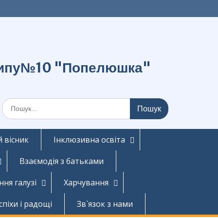
о типу№10 "Попелюшка"
Шукати:
 вісник
Інклюзивна освіта
Взаємодія з батьками
ння галузі
Харчування
спіхи і радощі
Зв`язок з нами