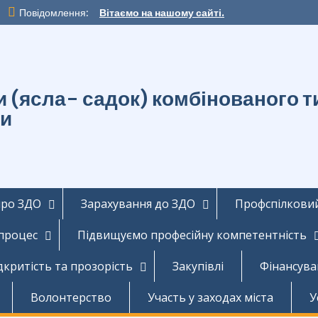
Повідомлення:
Вітаємо на нашому сайті.
ти (ясла- садок) комбінованог
ди
про ЗДО
Зарахування до ЗДО
Профспілковий
 процес
Підвищуємо професійну компетентність
дкритість та прозорість
Закупівлі
Фінансува
Волонтерство
Участь у заходах міста
У