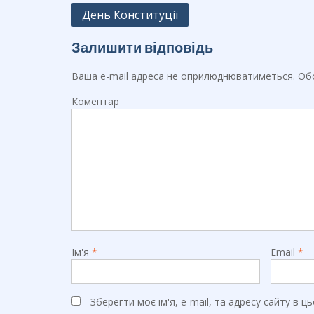
b
gr
Навігація
День Конституції
o
a
записів
o
m
Залишити відповідь
k
Ваша e-mail адреса не оприлюднюватиметься.
Обо
Коментар
Ім'я
*
Email
*
Зберегти моє ім'я, e-mail, та адресу сайту в 