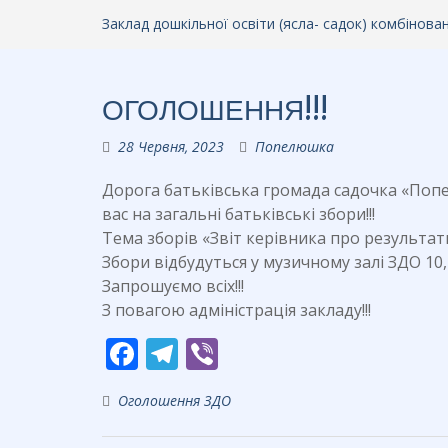
Заклад дошкільної освіти (ясла- садок) комбінов
ОГОЛОШЕННЯ!!!
28 Червня, 2023
Попелюшка
Дорога батьківська громада садочка «Попе
вас на загальні батьківські збори!!!
Тема зборів «Звіт керівника про результат
Збори відбудуться у музичному залі ЗДО 10, 
Запрошуємо всіх!!!
З повагою адміністрація закладу!!!
F
T
Vi
ac
el
b
Оголошення ЗДО
e
e
er