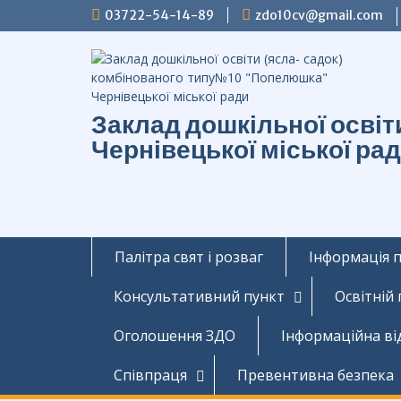
Перейти
03722-54-14-89
zdo10cv@gmail.com
до
вмісту
Заклад дошкільної осві
Чернівецької міської ра
Палітра свят і розваг
Інформація 
Консультативний пункт
Освітній
Оголошення ЗДО
Інформаційна ві
Співпраця
Превентивна безпека