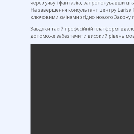
через уяву і фантазію, запропонувавши ціка
На завершення консультант центру Larisa 
ключовими змінами згідно нового Закону пр
Завдяки такій професійній платформі вдало
допоможе забезпечити високий рівень мов