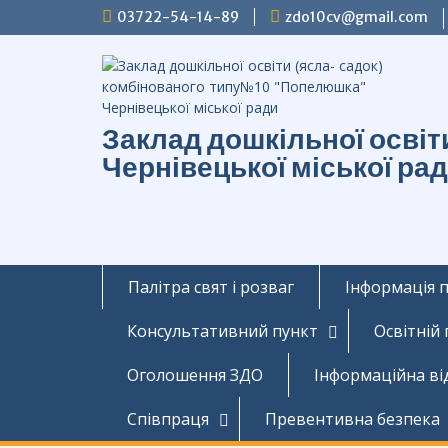
Перейти
03722-54-14-89
zdo10cv@gmail.com
до
вмісту
Заклад дошкільної осві
Чернівецької міської ра
Палітра свят і розваг
Інформація 
Консультативний пункт
Освітній
Оголошення ЗДО
Інформаційна ві
Співпраця
Превентивна безпека