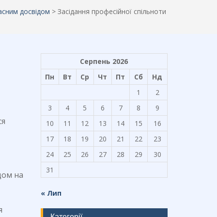
асним досвідом
>
Засідання професійної спільноти
Серпень 2026
Пн
Вт
Ср
Чт
Пт
Сб
Нд
1
2
3
4
5
6
7
8
9
ся
10
11
12
13
14
15
16
17
18
19
20
21
22
23
24
25
26
27
28
29
30
31
дом на
« Лип
я
Категорії