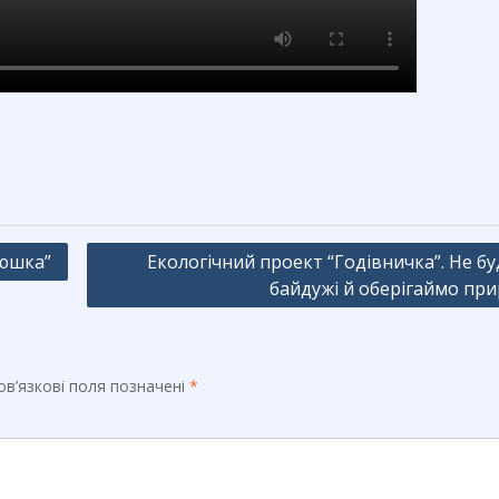
люшка”
Екологічний проект “Годівничка”. Не б
байдужі й оберігаймо при
в’язкові поля позначені
*