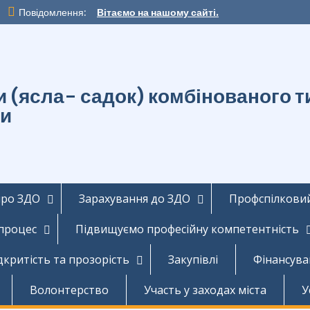
Повідомлення:
Вітаємо на нашому сайті.
ти (ясла- садок) комбінованог
ди
про ЗДО
Зарахування до ЗДО
Профспілковий
 процес
Підвищуємо професійну компетентність
дкритість та прозорість
Закупівлі
Фінансува
Волонтерство
Участь у заходах міста
У