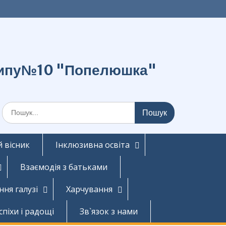
о типу№10 "Попелюшка"
Шукати:
 вісник
Інклюзивна освіта
Взаємодія з батьками
ння галузі
Харчування
спіхи і радощі
Зв`язок з нами