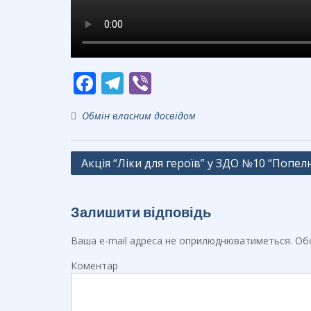
F
T
Vi
ac
el
b
Обмін власним досвідом
e
e
er
b
gr
Навігація
Акція “Ліки для героїв” у ЗДО №10 “Попе
o
a
записів
o
m
k
Залишити відповідь
Ваша e-mail адреса не оприлюднюватиметься.
Обо
Коментар