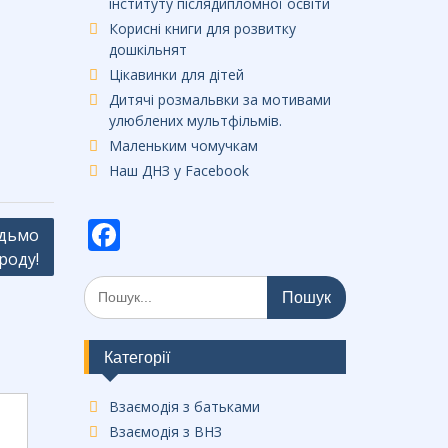
інституту післядипломної освіти
Корисні книги для розвитку
дошкільнят
Цікавинки для дітей
Дитячі розмальвки за мотивами
улюблених мультфільмів.
Маленьким чомучкам
Наш ДНЗ у Facebook
F
удьмо
ac
роду!
Шукати:
e
b
o
Категорії
o
Взаємодія з батьками
k
Взаємодія з ВНЗ