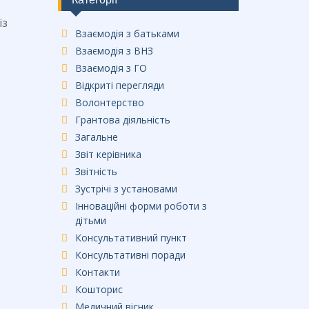
із
Взаємодія з батьками
Взаємодія з ВНЗ
Взаємодія з ГО
Відкриті перегляди
Волонтерство
Грантова діяльність
Загальне
Звіт керівника
Звітність
Зустрічі з установами
Інноваційні форми роботи з
дітьми
Консультативний пункт
Консультативні поради
Контакти
Кошторис
Медичний вісник