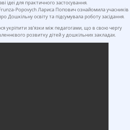
ві ідеї для практичного застосування.
Frunza-Popovych Лариса Попович ознайомила учасників 
о Дошкільну освіту та підсумувала роботу засідання.
ся укріпити зв’язки між педагогами, що в свою чергу
леннєвого розвитку дітей у дошкільних закладах.