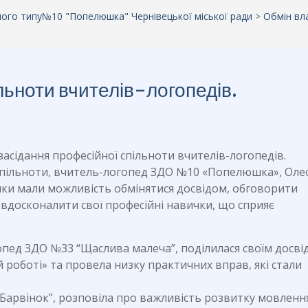
аного типу№10 "Попелюшка" Чернівецької міської ради
>
Обмін вл
льноти вчителів-логопедів.
 засідання професійної спільноти вчителів-логопедів.
 спільноти, вчитель-логопед ЗДО №10 «Попелюшка», Оле
ники мали можливість обмінятися досвідом, обговорити
 вдосконалити свої професійні навички, що сприяє
опед ЗДО №33 “Щаслива малеча”, поділилася своїм досві
й роботі» та провела низку практичних вправ, які стали
“Барвінок”, розповіла про важливість розвитку мовленн