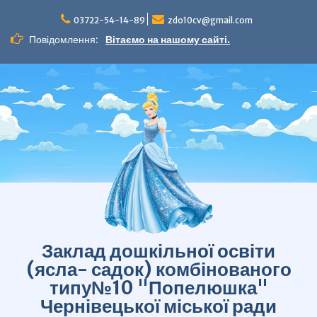
Перейти
до
03722-54-14-89
zdo10cv@gmail.com
вмісту
Повідомлення:
Вітаємо на нашому сайті.
Заклад дошкільної освіти
(ясла- садок) комбінованого
типу№10 "Попелюшка"
Чернівецької міської ради