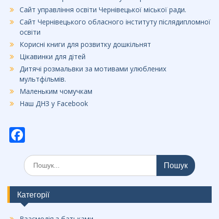
Сайт управління освіти Чернівецької міської ради.
Сайт Чернівецького обласного інституту післядипломної
освіти
Корисні книги для розвитку дошкільнят
Цікавинки для дітей
Дитячі розмальвки за мотивами улюблених
мультфільмів.
Маленьким чомучкам
Наш ДНЗ у Facebook
F
ac
Шукати:
e
b
o
Категорії
o
Взаємодія з батьками