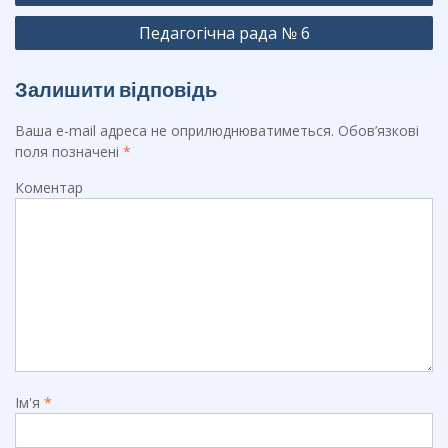
записів
o
m
Педагогічна рада № 6
k
Залишити відповідь
Ваша e-mail адреса не оприлюднюватиметься.
Обов’язкові
поля позначені
*
Коментар
Ім'я
*