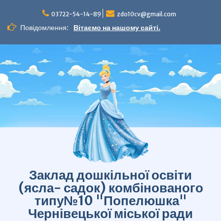
Перейти
до
03722-54-14-89
zdo10cv@gmail.com
вмісту
Повідомлення:
Вітаємо на нашому сайті.
Заклад дошкільної освіти
(ясла- садок) комбінованого
типу№10 "Попелюшка"
Чернівецької міської ради