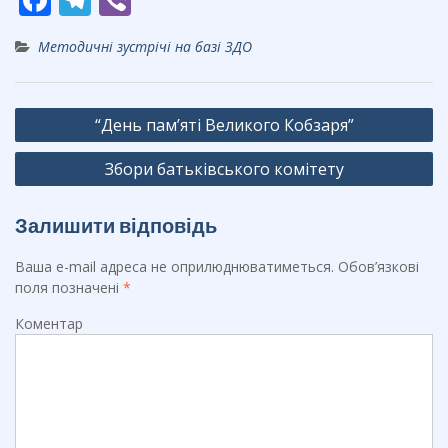
ac
el
b
Методичні зустрічі на базі ЗДО
e
e
er
b
gr
Навігація
o
a
“День пам’яті Великого Кобзаря”
записів
o
m
Збори батьківського комітету
k
Залишити відповідь
Ваша e-mail адреса не оприлюднюватиметься.
Обов’язкові
поля позначені
*
Коментар