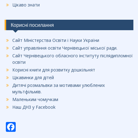
Цікаво знати
Корисні посилання
Сайт Міністерства Освіти і Науки України
Сайт управління освіти Чернівецької міської ради.
Сайт Чернівецького обласного інституту післядипломної
освіти
Корисні книги для розвитку дошкільнят
Цікавинки для дітей
Дитячі розмальвки за мотивами улюблених
мультфільмів.
Маленьким чомучкам
Наш ДНЗ у Facebook
F
ac