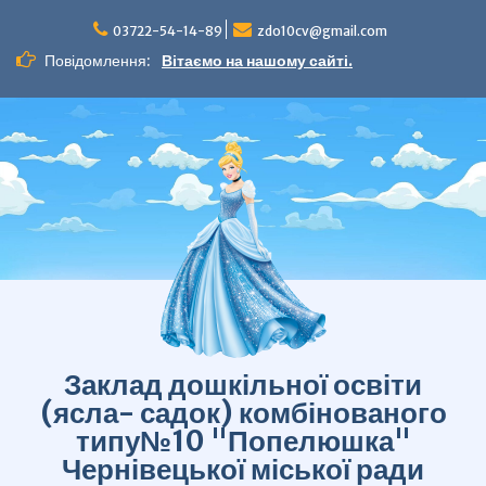
Перейти
до
03722-54-14-89
zdo10cv@gmail.com
вмісту
Повідомлення:
Вітаємо на нашому сайті.
Заклад дошкільної освіти
(ясла- садок) комбінованого
типу№10 "Попелюшка"
Чернівецької міської ради