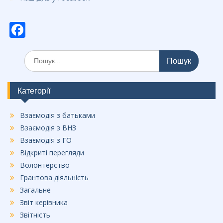
F
ac
Шукати:
e
b
o
Категорії
o
Взаємодія з батьками
k
Взаємодія з ВНЗ
Взаємодія з ГО
Відкриті перегляди
Волонтерство
Грантова діяльність
Загальне
Звіт керівника
Звітність