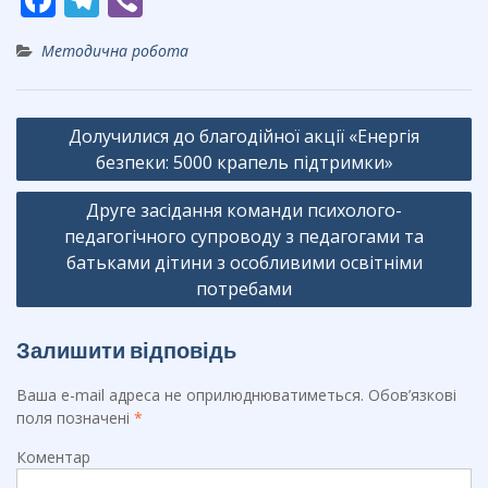
ac
el
b
Методична робота
e
e
er
b
gr
Навігація
o
a
Долучилися до благодійної акції «Енергія
записів
o
безпеки: 5000 крапель підтримки»
m
k
Друге засідання команди психолого-
педагогічного супроводу з педагогами та
батьками дітини з особливими освітніми
потребами
Залишити відповідь
Ваша e-mail адреса не оприлюднюватиметься.
Обов’язкові
поля позначені
*
Коментар